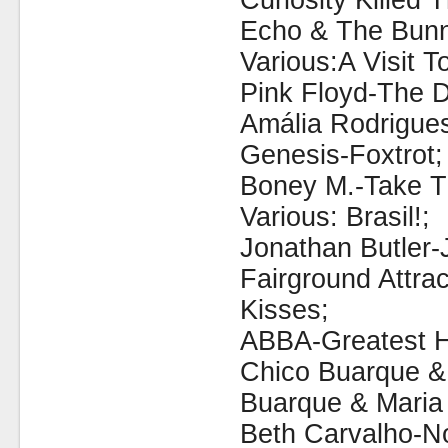
Curiosity Killed
Echo & The Bun
Various:A Visit To
Pink Floyd-The 
Amália Rodrigue
Genesis-Foxtrot;
Boney M.-Take T
Various: Brasil!;
Jonathan Butler-
Fairground Attrac
Kisses;
ABBA-Greatest Hi
Chico Buarque &
Buarque & Maria 
Beth Carvalho-N