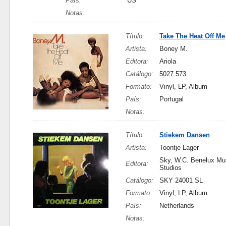
País:
US
Notas:
Título:
Take The Heat Off Me
Artista:
Boney M.
Editora:
Ariola
Catálogo:
5027 573
Formato:
Vinyl, LP, Album
País:
Portugal
Notas:
Título:
Stiekem Dansen
Artista:
Toontje Lager
Sky, W.C. Benelux Mus
Editora:
Studios
Catálogo:
SKY 24001 SL
Formato:
Vinyl, LP, Album
País:
Netherlands
Notas: