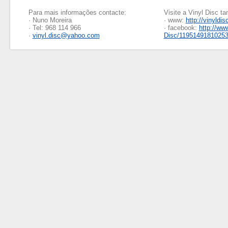
Para mais informações contacte:
Visite a Vinyl Disc 
· Nuno Moreira
· www:
http://vinyldis
· Tel: 968 114 966
· facebook:
http://ww
·
vinyl.disc@yahoo.com
Disc/1195149181025