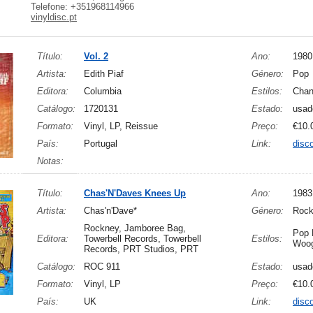
Telefone: +351968114966
vinyldisc.pt
Título:
Vol. 2
Ano:
1980
Artista:
Edith Piaf
Género:
Pop
Editora:
Columbia
Estilos:
Cha
Catálogo:
1720131
Estado:
usad
Formato:
Vinyl, LP, Reissue
Preço:
€10.
País:
Portugal
Link:
disc
Notas:
Título:
Chas'N'Daves Knees Up
Ano:
1983
Artista:
Chas'n'Dave*
Género:
Rock
Rockney, Jamboree Bag,
Pop 
Editora:
Towerbell Records, Towerbell
Estilos:
Woog
Records, PRT Studios, PRT
Catálogo:
ROC 911
Estado:
usad
Formato:
Vinyl, LP
Preço:
€10.
País:
UK
Link:
disc