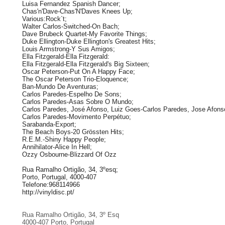
Luisa Fernandez Spanish Dancer;
Chas'n'Dave-Chas'N'Daves Knees Up;
Various:Rock`t;
Walter Carlos-Switched-On Bach;
Dave Brubeck Quartet-My Favorite Things;
Duke Ellington-Duke Ellington's Greatest Hits;
Louis Armstrong-Y Sus Amigos;
Ella Fitzgerald-Ella Fitzgerald:
Ella Fitzgerald-Ella Fitzgerald's Big Sixteen;
Oscar Peterson-Put On A Happy Face;
The Oscar Peterson Trio-Eloquence;
Ban-Mundo De Aventuras;
Carlos Paredes-Espelho De Sons;
Carlos Paredes-Asas Sobre O Mundo;
Carlos Paredes, José Afonso, Luiz Goes-Carlos Paredes, Jose Afons
Carlos Paredes-Movimento Perpétuo;
Sarabanda-Export;
The Beach Boys-20 Grössten Hits;
R.E.M.-Shiny Happy People;
Annihilator-Alice In Hell;
Ozzy Osbourne-Blizzard Of Ozz
Rua Ramalho Ortigão, 34, 3ºesq;
Porto, Portugal, 4000-407
Telefone:968114966
http://vinyldisc.pt/
Rua Ramalho Ortigão, 34, 3º Esq
4000-407 Porto, Portugal