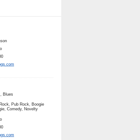
nson
o
00
ogs.com
, Blues
Rock, Pub Rock, Boogie
ie, Comedy, Novelty
o
00
ogs.com