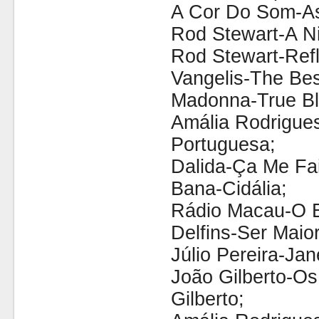
A Cor Do Som-As
Rod Stewart-A N
Rod Stewart-Refl
Vangelis-The Bes
Madonna-True Blu
Amália Rodrigue
Portuguesa;
Dalida-Ça Me Fai
Bana-Cidália;
Rádio Macau-O E
Delfins-Ser Maior
Júlio Pereira-Jan
João Gilberto-O
Gilberto;