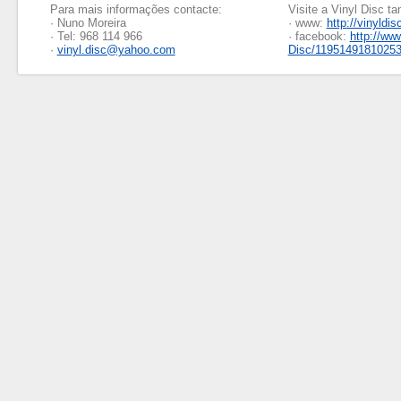
Para mais informações contacte:
Visite a Vinyl Disc 
· Nuno Moreira
· www:
http://vinyldis
· Tel: 968 114 966
· facebook:
http://ww
·
vinyl.disc@yahoo.com
Disc/1195149181025