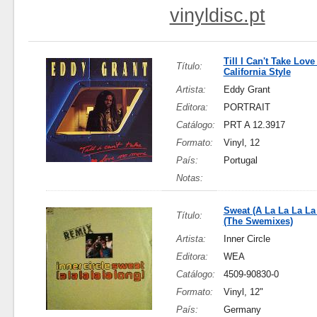
vinyldisc.pt
Till I Can't Take Lov
Título:
California Style
Artista:
Eddy Grant
Editora:
PORTRAIT
Catálogo:
PRT A 12.3917
Formato:
Vinyl, 12
País:
Portugal
Notas:
Sweat (A La La La La
Título:
(The Swemixes)
Artista:
Inner Circle
Editora:
WEA
Catálogo:
4509-90830-0
Formato:
Vinyl, 12"
País:
Germany