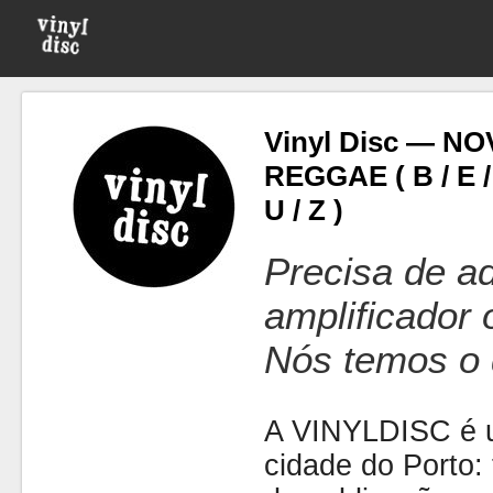
Vinyl Disc — N
REGGAE ( B / E / F 
U / Z )
Precisa de ad
amplificador
Nós temos o 
A VINYLDISC é u
cidade do Porto: t