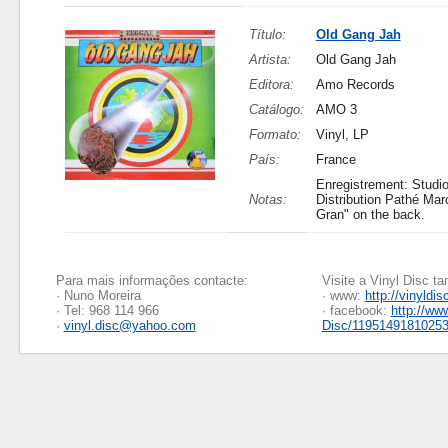
Título:
Old Gang Jah
Artista:
Old Gang Jah
Editora:
Amo Records
Catálogo:
AMO 3
Formato:
Vinyl, LP
País:
France
Enregistrement: Studio
Notas:
Distribution Pathé Mar
Gran" on the back.
Para mais informações contacte:
Visite a Vinyl Disc 
· Nuno Moreira
· www:
http://vinyldis
· Tel: 968 114 966
· facebook:
http://ww
·
vinyl.disc@yahoo.com
Disc/1195149181025