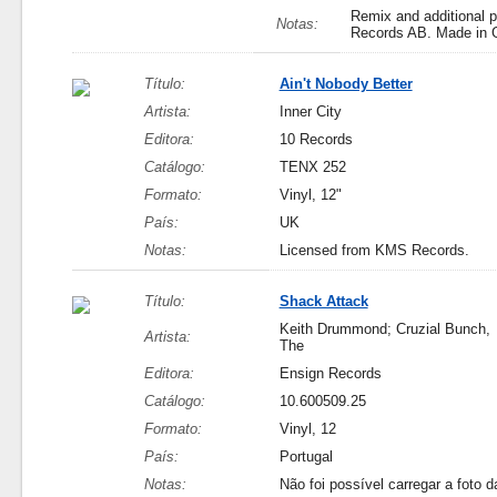
Remix and additional 
Notas:
Records AB. Made in 
Título:
Ain't Nobody Better
Artista:
Inner City
Editora:
10 Records
Catálogo:
TENX 252
Formato:
Vinyl, 12"
País:
UK
Notas:
Licensed from KMS Records.
Título:
Shack Attack
Keith Drummond; Cruzial Bunch,
Artista:
The
Editora:
Ensign Records
Catálogo:
10.600509.25
Formato:
Vinyl, 12
País:
Portugal
Notas:
Não foi possível carregar a foto d