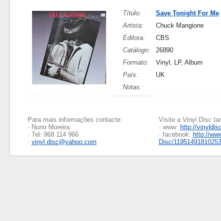
Título:
Save Tonight For Me
Artista:
Chuck Mangione
Editora:
CBS
Catálogo:
26890
Formato:
Vinyl, LP, Album
País:
UK
Notas:
Para mais informações contacte:
Visite a Vinyl Disc 
· Nuno Moreira
· www:
http://vinyldis
· Tel: 968 114 966
· facebook:
http://ww
·
vinyl.disc@yahoo.com
Disc/1195149181025