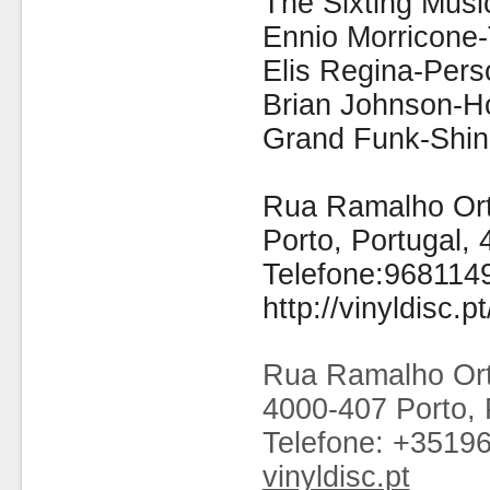
The Sixting Musi
Ennio Morricone-
Elis Regina-Pers
Brian Johnson-H
Grand Funk-Shin
Rua Ramalho Orti
Porto, Portugal,
Telefone:968114
http://vinyldisc.pt
Rua Ramalho Ort
4000-407 Porto, 
Telefone: +3519
vinyldisc.pt