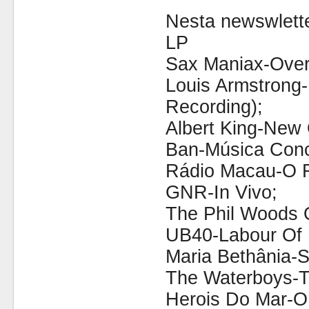
Nesta newswlette
LP
Sax Maniax-Over
Louis Armstrong-
Recording);
Albert King-New 
Ban-Música Conc
Rádio Macau-O R
GNR-In Vivo;
The Phil Woods 
UB40-Labour Of L
Maria Bethânia-S
The Waterboys-T
Herois Do Mar-O