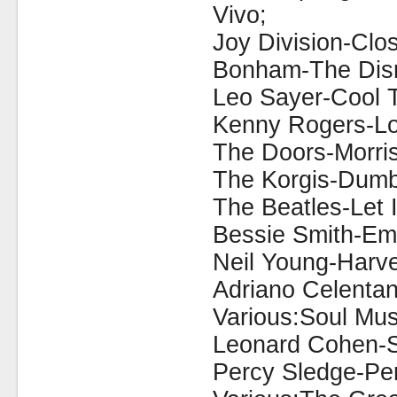
Vivo;
Joy Division-Clos
Bonham-The Disr
Leo Sayer-Cool 
Kenny Rogers-Lo
The Doors-Morris
The Korgis-Dumb
The Beatles-Let I
Bessie Smith-Em
Neil Young-Harve
Adriano Celenta
Various:Soul Mus
Leonard Cohen-S
Percy Sledge-Per