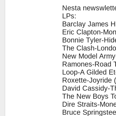
Nesta newswlette
LPs:
Barclay James H
Eric Clapton-Mon
Bonnie Tyler-Hid
The Clash-London
New Model Army-
Ramones-Road T
Loop-A Gilded Ete
Roxette-Joyride 
David Cassidy-Th
The New Boys To
Dire Straits-Mon
Bruce Springste