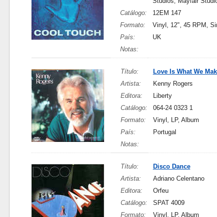
Studios, Mayfair Studi
Catálogo:
12EM 147
Formato:
Vinyl, 12", 45 RPM, Si
País:
UK
Notas:
Título:
Love Is What We Make
Artista:
Kenny Rogers
Editora:
Liberty
Catálogo:
064-24 0323 1
Formato:
Vinyl, LP, Album
País:
Portugal
Notas:
Título:
Disco Dance
Artista:
Adriano Celentano
Editora:
Orfeu
Catálogo:
SPAT 4009
Formato:
Vinyl, LP, Album