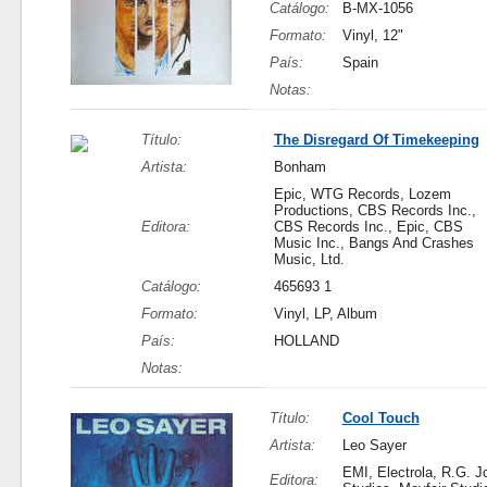
Catálogo:
B-MX-1056
Formato:
Vinyl, 12"
País:
Spain
Notas:
Título:
The Disregard Of Timekeeping
Artista:
Bonham
Epic, WTG Records, Lozem
Productions, CBS Records Inc.,
Editora:
CBS Records Inc., Epic, CBS
Music Inc., Bangs And Crashes
Music, Ltd.
Catálogo:
465693 1
Formato:
Vinyl, LP, Album
País:
HOLLAND
Notas:
Título:
Cool Touch
Artista:
Leo Sayer
EMI, Electrola, R.G. J
Editora: