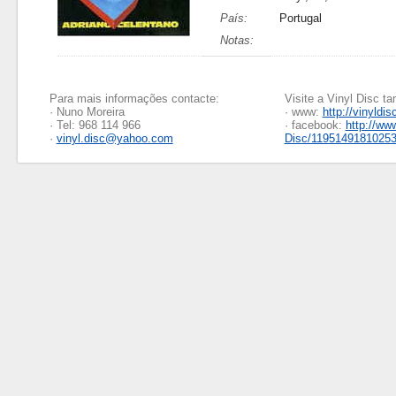
País:
Portugal
Notas:
Para mais informações contacte:
Visite a Vinyl Disc 
· Nuno Moreira
· www:
http://vinyldis
· Tel: 968 114 966
· facebook:
http://ww
·
vinyl.disc@yahoo.com
Disc/1195149181025