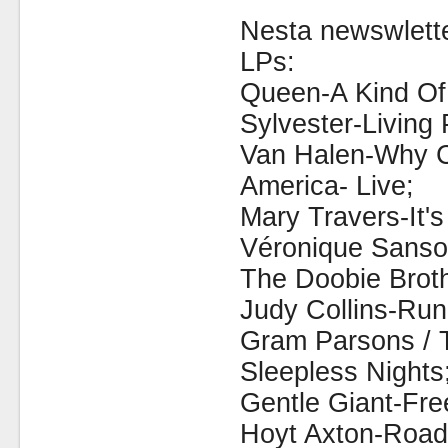
Nesta newswlette
LPs:
Queen-A Kind Of
Sylvester-Living 
Van Halen-Why C
America- Live;
Mary Travers-It'
Véronique Sans
The Doobie Broth
Judy Collins-Run
Gram Parsons / T
Sleepless Nights
Gentle Giant-Fre
Hoyt Axton-Road