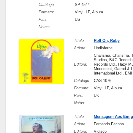
Catálogo:
SP-4544
Formato:
Vinyl, LP, Album
País:
US
Notas:
Título:
Roll On, Ruby
Artista:
Lindisfarne
Charisma, Charisma, T
Studios, B&C Records
Editora:
Records Ltd., Hazy Mu
Mooncrest, Garrod & L
International Ltd., EM
Catálogo:
CAS 1076
Formato:
Vinyl, LP, Album
País:
UK
Notas:
Título:
Mensagem Aos Emig
Artista:
Fernando Farinha
Editora:
Vidisco