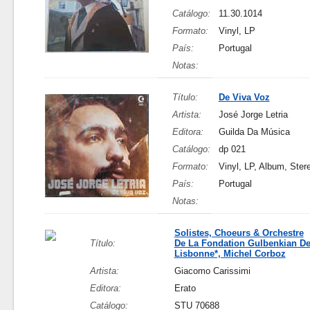
Catálogo:
11.30.1014
Formato:
Vinyl, LP
País:
Portugal
Notas:
Título:
De Viva Voz
Artista:
José Jorge Letria
Editora:
Guilda Da Música
Catálogo:
dp 021
Formato:
Vinyl, LP, Album, Ster
País:
Portugal
Notas:
Solistes, Choeurs & Orchestre
Título:
De La Fondation Gulbenkian D
Lisbonne*, Michel Corboz
Artista:
Giacomo Carissimi
Editora:
Erato
Catálogo:
STU 70688