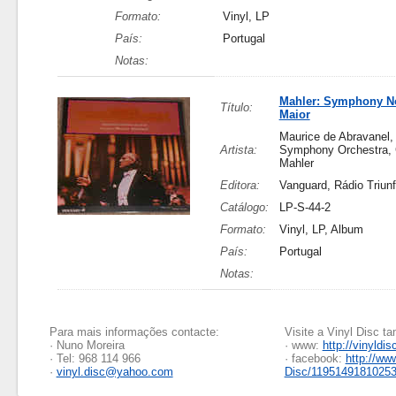
Formato:
Vinyl, LP
País:
Portugal
Notas:
Mahler: Symphony N
Título:
Maior
Maurice de Abravanel,
Artista:
Symphony Orchestra,
Mahler
Editora:
Vanguard, Rádio Triunf
Catálogo:
LP-S-44-2
Formato:
Vinyl, LP, Album
País:
Portugal
Notas:
Para mais informações contacte:
Visite a Vinyl Disc 
· Nuno Moreira
· www:
http://vinyldis
· Tel: 968 114 966
· facebook:
http://ww
·
vinyl.disc@yahoo.com
Disc/1195149181025