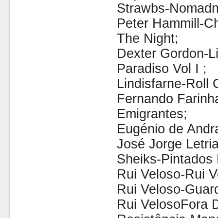
Strawbs-Nomadn
Peter Hammill-C
The Night;
Dexter Gordon-L
Paradiso Vol I ;
Lindisfarne-Roll
Fernando Farin
Emigrantes;
Eugénio de Andra
José Jorge Letri
Sheiks-Pintados
Rui Veloso-Rui V
Rui Veloso-Guar
Rui VelosoFora 