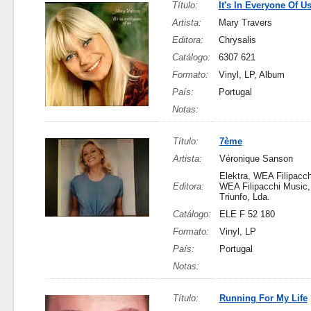
Título:
It's In Everyone Of U
Artista:
Mary Travers
Editora:
Chrysalis
Catálogo:
6307 621
Formato:
Vinyl, LP, Album
País:
Portugal
Notas:
Título:
7ème
Artista:
Véronique Sanson
Elektra, WEA Filipacch
Editora:
WEA Filipacchi Music,
Triunfo, Lda.
Catálogo:
ELE F 52 180
Formato:
Vinyl, LP
País:
Portugal
Notas:
Título:
Running For My Life