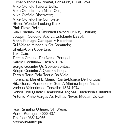
Luther Vandross-Forever, For Always, For Love;
Mike Oldfield-Tubular Bells;
Mike Oldfield-Five Miles Out;
Mike Oldfield-Discovery;
Mike Oldfield-The Complete;
Stevie Wonder-Looking Back;
Pink Floyd-Relics;
Ray Charles-The Wonderful World Of Ray Charles;
Joaquim Cordeiro-Vão Lá Esfolando Êsse!;
Maria Portugal-Cantigas E Beijinhos;
Rui Veloso-Mingos & Os Samurais;
Sheiks-Com Cobertura;
Taxi-Cairo;
Teresa Cristina-Teu Nome Portugal;
Sérgio Godinho-A Face Visível;
Sérgio Godinho-Os Sobreviventes;
Sérgio Godinho-À Queima Roupa;
Terra A Terra-Pelo Toque Da Viola;
Florência, Manel E Maria, Rosita-Música De Portugal;
Rita Guerra-Pormenores Sem A Mínima Importância;
Various:Valentim de Carvalho 1824-1974;
Ronda Dos Quatro Caminhos-Canções Tradicionais Infantis ;
António Pinho Vargas-As Folhas Novas Mudam De Cor
Rua Ramalho Ortigão, 34, 3ºesq;
Porto, Portugal, 4000-407
Telefone:968114966
http://vinyldisc.pt/