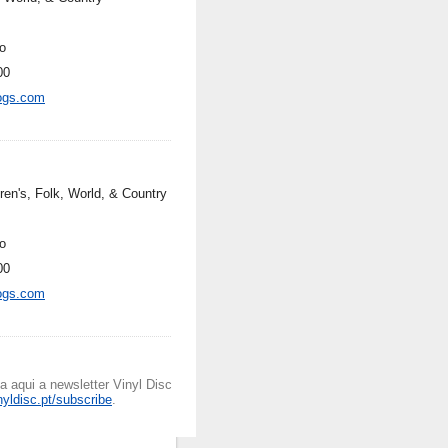
o
00
ogs.com
ren's, Folk, World, & Country
o
00
ogs.com
 aqui a newsletter Vinyl Disc
inyldisc.pt/subscribe
.