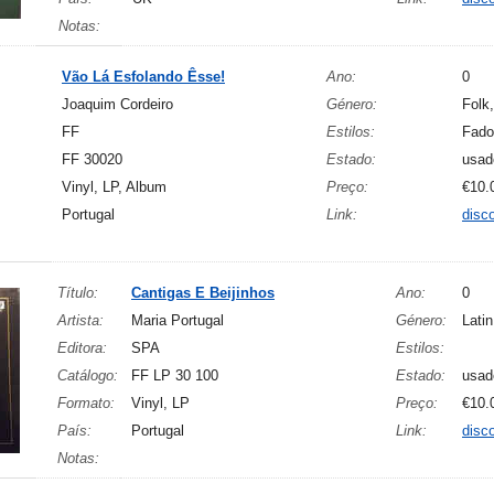
Notas:
Vão Lá Esfolando Êsse!
Ano:
0
Joaquim Cordeiro
Género:
Folk
FF
Estilos:
Fado
FF 30020
Estado:
usad
Vinyl, LP, Album
Preço:
€10.
Portugal
Link:
disc
Título:
Cantigas E Beijinhos
Ano:
0
Artista:
Maria Portugal
Género:
Latin
Editora:
SPA
Estilos:
Catálogo:
FF LP 30 100
Estado:
usad
Formato:
Vinyl, LP
Preço:
€10.
País:
Portugal
Link:
disc
Notas: