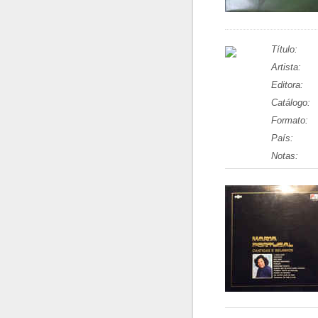
Título:
Artista:
Editora:
Catálogo:
Formato:
País:
Notas: