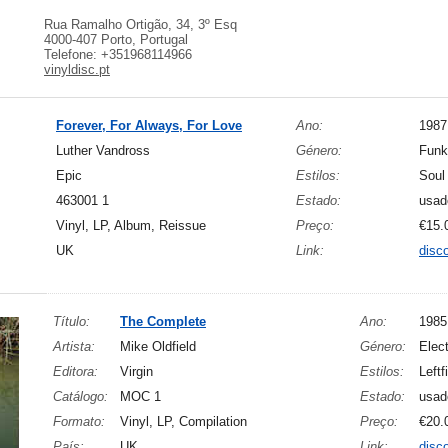
Rua Ramalho Ortigão, 34, 3º Esq
4000-407 Porto, Portugal
Telefone: +351968114966
vinyldisc.pt
Forever, For Always, For Love
Ano:
1987
Luther Vandross
Género:
Funk
Epic
Estilos:
Soul
463001 1
Estado:
usad
Vinyl, LP, Album, Reissue
Preço:
€15.
UK
Link:
disc
Título:
The Complete
Ano:
1985
Artista:
Mike Oldfield
Género:
Elec
Editora:
Virgin
Estilos:
Left
Catálogo:
MOC 1
Estado:
usad
Formato:
Vinyl, LP, Compilation
Preço:
€20.
País:
UK
Link:
disc