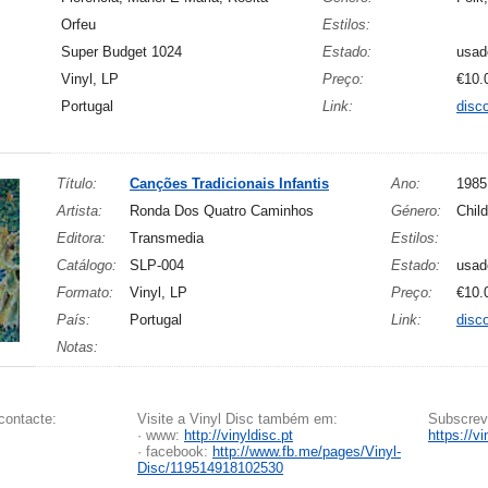
Orfeu
Estilos:
Super Budget 1024
Estado:
usad
Vinyl, LP
Preço:
€10.
Portugal
Link:
disc
Título:
Canções Tradicionais Infantis
Ano:
1985
Artista:
Ronda Dos Quatro Caminhos
Género:
Child
Editora:
Transmedia
Estilos:
Catálogo:
SLP-004
Estado:
usad
Formato:
Vinyl, LP
Preço:
€10.
País:
Portugal
Link:
disc
Notas:
contacte:
Visite a Vinyl Disc também em:
Subscreva
· www:
http://vinyldisc.pt
https://v
· facebook:
http://www.fb.me/pages/Vinyl-
Disc/119514918102530