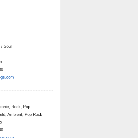
 / Soul
o
00
ogs.com
tronic, Rock, Pop
field, Ambient, Pop Rock
o
00
ogs.com