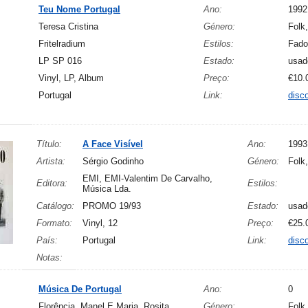
Teu Nome Portugal
Ano:
1992
Teresa Cristina
Género:
Folk
Fritelradium
Estilos:
Fado
LP SP 016
Estado:
usad
Vinyl, LP, Album
Preço:
€10.
Portugal
Link:
disc
Título:
A Face Visível
Ano:
1993
Artista:
Sérgio Godinho
Género:
Folk
EMI, EMI-Valentim De Carvalho,
Editora:
Estilos:
Música Lda.
Catálogo:
PROMO 19/93
Estado:
usad
Formato:
Vinyl, 12
Preço:
€25.
País:
Portugal
Link:
disc
Notas:
Música De Portugal
Ano:
0
Florência, Manel E Maria, Rosita
Género:
Folk