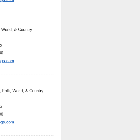
, World, & Country
o
00
ogs.com
, Folk, World, & Country
o
00
ogs.com