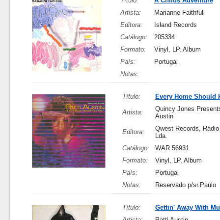
Título:
A Childs Adventure
Artista:
Marianne Faithfull
Editora:
Island Records
Catálogo:
205334
Formato:
Vinyl, LP, Album
País:
Portugal
Notas:
Título:
Every Home Should 
Quincy Jones Presents
Artista:
Austin
Qwest Records, Rádio 
Editora:
Lda.
Catálogo:
WAR 56931
Formato:
Vinyl, LP, Album
País:
Portugal
Notas:
Reservado p/sr.Paulo
Título:
Gettin' Away With Mu
Artista:
Patti Austin