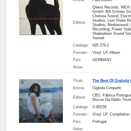
Qwest Records, WEA 
GmbH, Bill Schnee Stu
Chelsea Sound, Electr
Studios, Lion Share R
Editora:
Studios, Mediasound,
Recording, Power Stat
Shakedown Sound Stu
Sunset
Catálogo:
925 276-1
Formato:
Vinyl, LP, Album
País:
GERMANY
Notas:
Título:
The Best Of Gigliola 
Artista:
Gigliola Cinquetti
CBS, Fábrica Portugu
Editora:
Discos Da Rádio Triunf
Catálogo:
S-80239
Formato:
Vinyl, LP, Compilation
País:
Portugal
Notas: