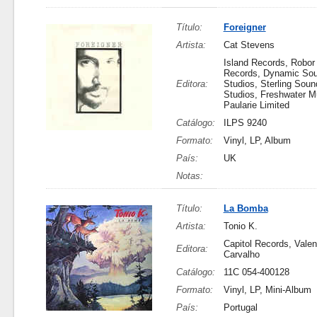
Título:
Foreigner
Artista:
Cat Stevens
Island Records, Robor
Records, Dynamic So
Editora:
Studios, Sterling Sound
Studios, Freshwater M
Paularie Limited
Catálogo:
ILPS 9240
Formato:
Vinyl, LP, Album
País:
UK
Notas:
Título:
La Bomba
Artista:
Tonio K.
Capitol Records, Vale
Editora:
Carvalho
Catálogo:
11C 054-400128
Formato:
Vinyl, LP, Mini-Album
País:
Portugal