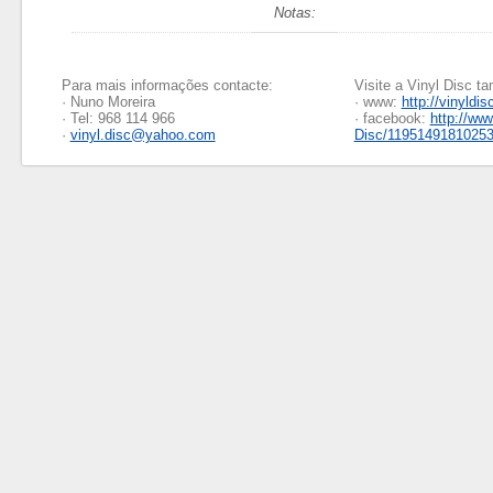
Notas:
Para mais informações contacte:
Visite a Vinyl Disc 
· Nuno Moreira
· www:
http://vinyldis
· Tel: 968 114 966
· facebook:
http://ww
·
vinyl.disc@yahoo.com
Disc/1195149181025