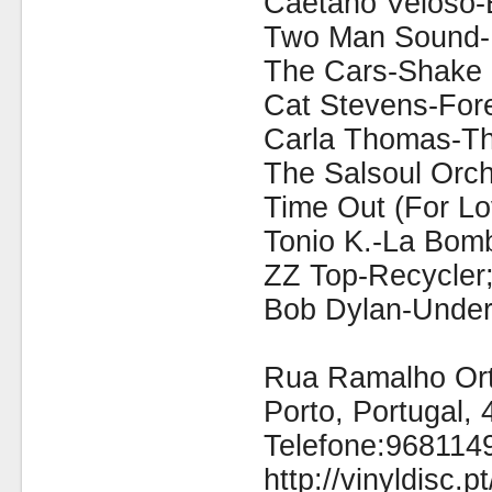
Caetano Veloso-
Two Man Sound-
The Cars-Shake 
Cat Stevens-Fore
Carla Thomas-Th
The Salsoul Orc
Time Out (For Lo
Tonio K.-La Bom
ZZ Top-Recycler
Bob Dylan-Unde
Rua Ramalho Orti
Porto, Portugal,
Telefone:968114
http://vinyldisc.pt