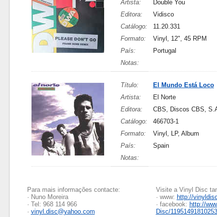
Artista:
Double You
Editora:
Vidisco
Catálogo:
11.20.331
Formato:
Vinyl, 12", 45 RPM
País:
Portugal
Notas:
Título:
El Mundo Está Loco
Artista:
El Norte
Editora:
CBS, Discos CBS, S.A
Catálogo:
466703-1
Formato:
Vinyl, LP, Album
País:
Spain
Notas:
Para mais informações contacte:
Visite a Vinyl Disc 
· Nuno Moreira
· www:
http://vinyldis
· Tel: 968 114 966
· facebook:
http://ww
·
vinyl.disc@yahoo.com
Disc/1195149181025