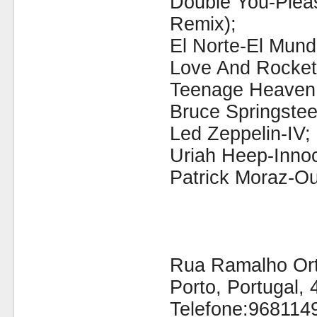
Double You-Plea
Remix);
El Norte-El Mund
Love And Rocket
Teenage Heaven
Bruce Springstee
Led Zeppelin-IV;
Uriah Heep-Innoc
Patrick Moraz-Ou
Rua Ramalho Orti
Porto, Portugal,
Telefone:968114