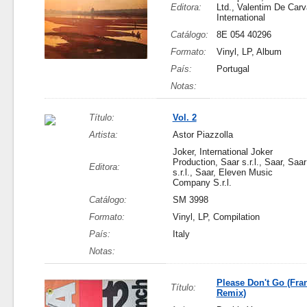
Editora:
Ltd., Valentim De Car
International
Catálogo:
8E 054 40296
Formato:
Vinyl, LP, Album
País:
Portugal
Notas:
Título:
Vol. 2
Artista:
Astor Piazzolla
Joker, International Joker
Production, Saar s.r.l., Saar, Saar
Editora:
s.r.l., Saar, Eleven Music
Company S.r.l.
Catálogo:
SM 3998
Formato:
Vinyl, LP, Compilation
País:
Italy
Notas:
Please Don't Go (Fra
Título:
Remix)