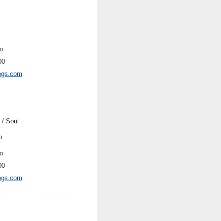
o
00
ogs.com
 / Soul
o
o
00
ogs.com