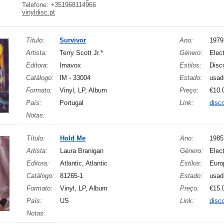
Telefone: +351968114966
vinyldisc.pt
Título:
Survivor
Ano:
1979
Artista:
Terry Scott Jr.*
Género:
Elect
Editora:
Imavox
Estilos:
Disc
Catálogo:
IM - 33004
Estado:
usad
Formato:
Vinyl, LP, Album
Preço:
€10.
País:
Portugal
Link:
disc
Notas:
Título:
Hold Me
Ano:
1985
Artista:
Laura Branigan
Género:
Elec
Editora:
Atlantic, Atlantic
Estilos:
Euro
Catálogo:
81265-1
Estado:
usad
Formato:
Vinyl, LP, Album
Preço:
€15.
País:
US
Link:
disc
Notas: