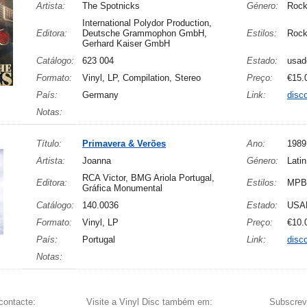
Artista:
The Spotnicks
Género:
Rock
International Polydor Production,
Editora:
Deutsche Grammophon GmbH,
Estilos:
Rock
Gerhard Kaiser GmbH
Catálogo:
623 004
Estado:
usad
Formato:
Vinyl, LP, Compilation, Stereo
Preço:
€15.
País:
Germany
Link:
disc
Notas:
Título:
Primavera & Verões
Ano:
1989
Artista:
Joanna
Género:
Latin
RCA Victor, BMG Ariola Portugal,
Editora:
Estilos:
MPB
Gráfica Monumental
Catálogo:
140.0036
Estado:
USA
Formato:
Vinyl, LP
Preço:
€10.
País:
Portugal
Link:
disc
Notas:
contacte:
Visite a Vinyl Disc também em:
Subscreva