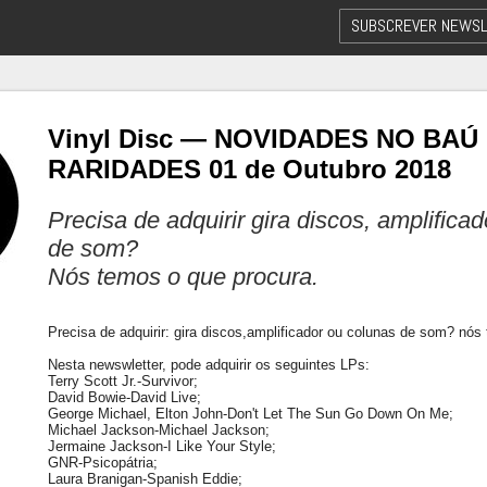
SUBSCREVER NEWSL
Vinyl Disc — NOVIDADES NO BAÚ
RARIDADES 01 de Outubro 2018
Precisa de adquirir gira discos, amplifica
de som?
Nós temos o que procura.
Precisa de adquirir: gira discos,amplificador ou colunas de som? nós
Nesta newswletter, pode adquirir os seguintes LPs:
Terry Scott Jr.-Survivor;
David Bowie-David Live;
George Michael, Elton John-Don't Let The Sun Go Down On Me;
Michael Jackson-Michael Jackson;
Jermaine Jackson-I Like Your Style;
GNR-Psicopátria;
Laura Branigan-Spanish Eddie;