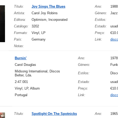
Título:
Joy Sings The Blues
Ano:
1988
Artista:
Carol Joy Robins
Género:
Jazz
Editora:
Optimism, Incorporated
Estilos:
Catálogo:
3202
Estado:
usad
Formato:
Vinyl, LP
Preço:
€10.
País:
Germany
Link:
disc
Notas:
Burnin'
Ano:
1978
Carol Douglas
Género:
Funk
Midsong International, Discos
Estilos:
Disc
Belter, Lda.
2-47.001
Estado:
usad
Vinyl, LP, Album
Preço:
€10.
Portugal
Link:
disc
Título:
Spotlight On The Spotnicks
Ano:
1965