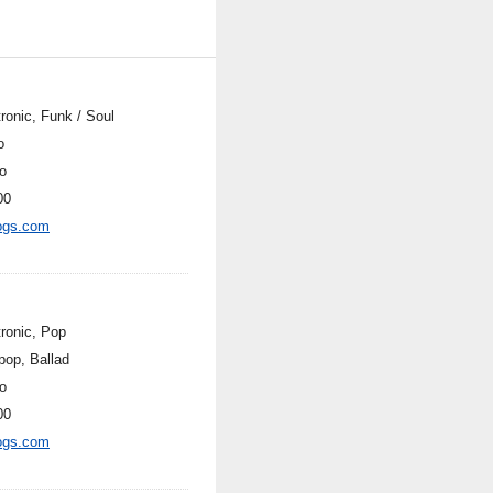
ronic, Funk / Soul
o
o
00
ogs.com
tronic, Pop
pop, Ballad
o
00
ogs.com