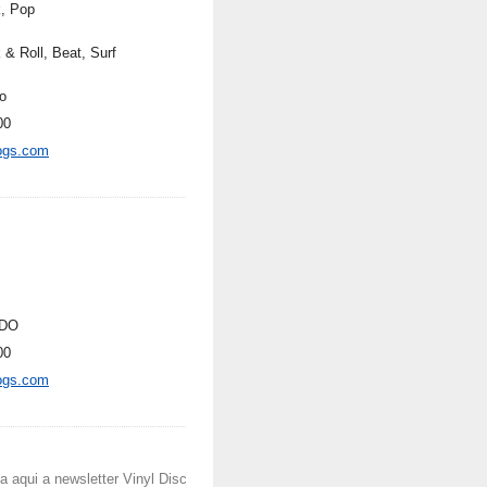
, Pop
 & Roll, Beat, Surf
o
00
ogs.com
DO
00
ogs.com
 aqui a newsletter Vinyl Disc