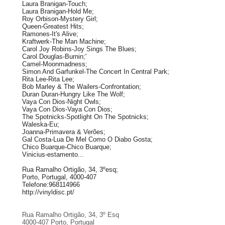
Laura Branigan-Touch;
Laura Branigan-Hold Me;
Roy Orbison-Mystery Girl;
Queen-Greatest Hits;
Ramones-It's Alive;
Kraftwerk-The Man Machine;
Carol Joy Robins-Joy Sings The Blues;
Carol Douglas-Burnin;'
Camel-Moonmadness;
Simon And Garfunkel-The Concert In Central Park;
Rita Lee-Rita Lee;
Bob Marley & The Wailers-Confrontation;
Duran Duran-Hungry Like The Wolf;
Vaya Con Dios-Night Owls;
Vaya Con Dios-Vaya Con Dios;
The Spotnicks-Spotlight On The Spotnicks;
Waleska-Eu;
Joanna-Primavera & Verões;
Gal Costa-Lua De Mel Como O Diabo Gosta;
Chico Buarque-Chico Buarque;
Vinicius-estamento...
Rua Ramalho Ortigão, 34, 3ºesq;
Porto, Portugal, 4000-407
Telefone:968114966
http://vinyldisc.pt/
Rua Ramalho Ortigão, 34, 3º Esq
4000-407 Porto, Portugal