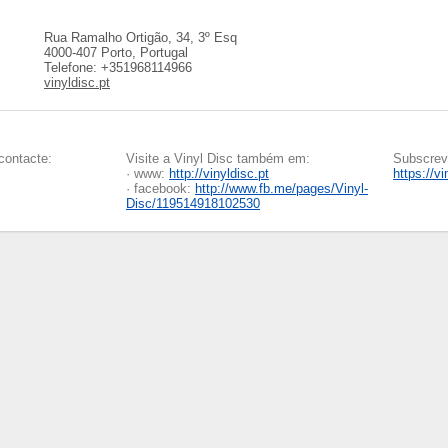
Rua Ramalho Ortigão, 34, 3º Esq
4000-407 Porto, Portugal
Telefone: +351968114966
vinyldisc.pt
contacte:
Visite a Vinyl Disc também em:
Subscreva
· www:
http://vinyldisc.pt
https://v
· facebook:
http://www.fb.me/pages/Vinyl-
Disc/119514918102530