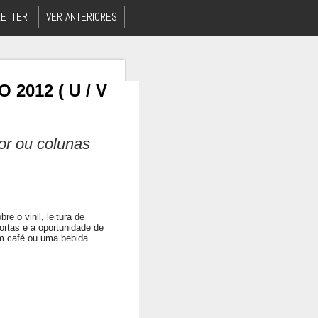
ETTER
VER ANTERIORES
2012 ( U / V
dor ou colunas
e o vinil, leitura de
ortas e a oportunidade de
om café ou uma bebida