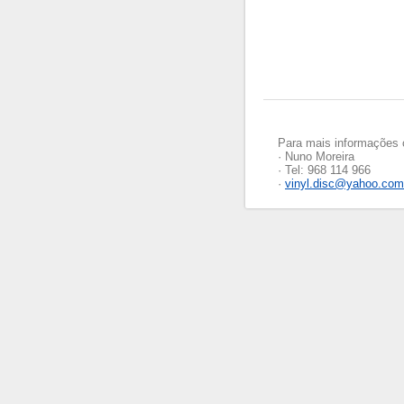
Para mais informações 
· Nuno Moreira
· Tel: 968 114 966
·
vinyl.disc@yahoo.com