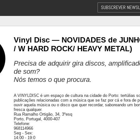
SUBSCREVER NEWSL
Vinyl Disc — NOVIDADES de JUNHO 
/ W HARD ROCK/ HEAVY METAL)
Precisa de adquirir gira discos, amplifica
de som?
Nós temos o que procura.
A VINYLDISC é um espaço de cultura na cidade do Porto: tertúlias sobr
publicações relacionadas com a música que se faz por cá e fora de p
ouvir aquela música ou o disco que quer recordar, saboreando um b
fresca qualquer.
Rua Ramalho Ortigão, 34, 3ºesq
Porto, Portugal, 4000-407
Telefone:
968114966
Seg - Sex:
14:00 - 19:0