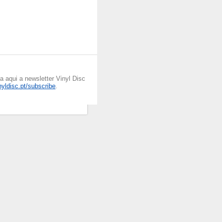
 aqui a newsletter Vinyl Disc
inyldisc.pt/subscribe
.