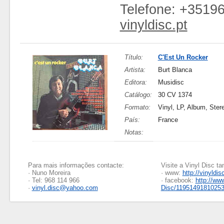
Telefone: +3519
vinyldisc.pt
Título:
C'Est Un Rocker
Artista:
Burt Blanca
Editora:
Musidisc
Catálogo:
30 CV 1374
Formato:
Vinyl, LP, Album, Ster
País:
France
Notas:
Para mais informações contacte:
Visite a Vinyl Disc 
· Nuno Moreira
· www:
http://vinyldis
· Tel: 968 114 966
· facebook:
http://ww
·
vinyl.disc@yahoo.com
Disc/1195149181025