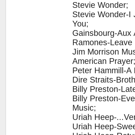
Stevie Wonder;
Stevie Wonder-I 
You;
Gainsbourg-Aux 
Ramones-Leave
Jim Morrison Mu
American Prayer
Peter Hammill-A 
Dire Straits-Brot
Billy Preston-Lat
Billy Preston-Ev
Music;
Uriah Heep-...Ver
Uriah Heep-Swee