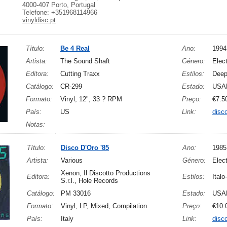
4000-407 Porto, Portugal
Telefone: +351968114966
vinyldisc.pt
Título:
Be 4 Real
Ano:
1994
Artista:
The Sound Shaft
Género:
Elect
Editora:
Cutting Traxx
Estilos:
Deep
Catálogo:
CR-299
Estado:
USA
Formato:
Vinyl, 12", 33 ? RPM
Preço:
€7.5
País:
US
Link:
disc
Notas:
Título:
Disco D'Oro '85
Ano:
1985
Artista:
Various
Género:
Elect
Xenon, Il Discotto Productions
Editora:
Estilos:
Italo
S.r.l., Hole Records
Catálogo:
PM 33016
Estado:
USA
Formato:
Vinyl, LP, Mixed, Compilation
Preço:
€10.
País:
Italy
Link:
disc