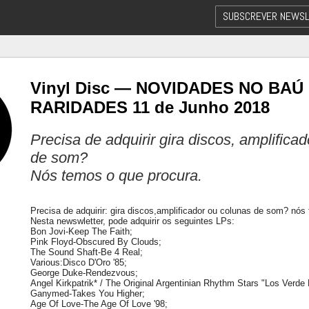
SUBSCREVER NEWSL
Vinyl Disc — NOVIDADES NO BAÚ
RARIDADES 11 de Junho 2018
Precisa de adquirir gira discos, amplifica
de som?
Nós temos o que procura.
Precisa de adquirir: gira discos,amplificador ou colunas de som? nós
Nesta newswletter, pode adquirir os seguintes LPs:
Bon Jovi-Keep The Faith;
Pink Floyd-Obscured By Clouds;
The Sound Shaft-Be 4 Real;
Various:Disco D'Oro '85;
George Duke-Rendezvous;
Angel Kirkpatrik* / The Original Argentinian Rhythm Stars "Los Verde 
Ganymed-Takes You Higher;
Age Of Love-The Age Of Love '98;