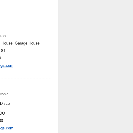
ronic
 House, Garage House
DO
0
ogs.com
ronic
-Disco
DO
00
ogs.com