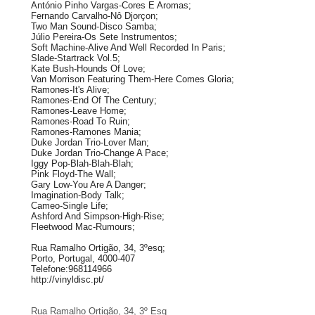
António Pinho Vargas-Cores E Aromas;
Fernando Carvalho-Nô Djorçon;
Two Man Sound-Disco Samba;
Júlio Pereira-Os Sete Instrumentos;
Soft Machine-Alive And Well Recorded In Paris;
Slade-Startrack Vol.5;
Kate Bush-Hounds Of Love;
Van Morrison Featuring Them-Here Comes Gloria;
Ramones-It's Alive;
Ramones-End Of The Century;
Ramones-Leave Home;
Ramones-Road To Ruin;
Ramones-Ramones Mania;
Duke Jordan Trio-Lover Man;
Duke Jordan Trio-Change A Pace;
Iggy Pop-Blah-Blah-Blah;
Pink Floyd-The Wall;
Gary Low-You Are A Danger;
Imagination-Body Talk;
Cameo-Single Life;
Ashford And Simpson-High-Rise;
Fleetwood Mac-Rumours;
Rua Ramalho Ortigão, 34, 3ºesq;
Porto, Portugal, 4000-407
Telefone:968114966
http://vinyldisc.pt/
Rua Ramalho Ortigão, 34, 3º Esq