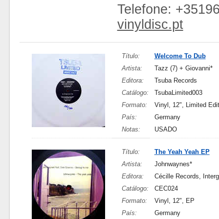
Telefone: +3519
vinyldisc.pt
Título:
Welcome To Dub
Artista:
Tazz (7) + Giovanni*
Editora:
Tsuba Records
Catálogo:
TsubaLimited003
Formato:
Vinyl, 12", Limited Edi
País:
Germany
Notas:
USADO
Título:
The Yeah Yeah EP
Artista:
Johnwaynes*
Editora:
Cécille Records, Inter
Catálogo:
CEC024
Formato:
Vinyl, 12", EP
País:
Germany