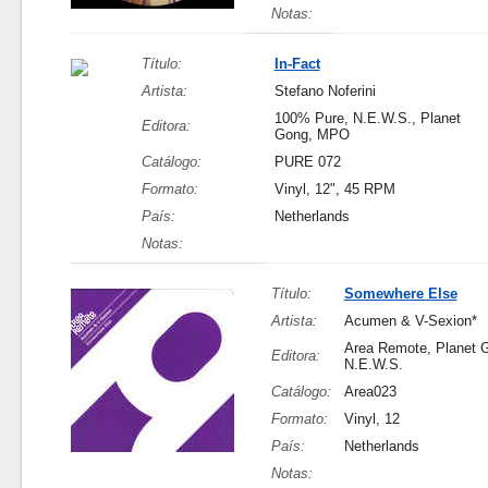
Notas:
Título:
In-Fact
Artista:
Stefano Noferini
100% Pure, N.E.W.S., Planet
Editora:
Gong, MPO
Catálogo:
PURE 072
Formato:
Vinyl, 12", 45 RPM
País:
Netherlands
Notas:
Título:
Somewhere Else
Artista:
Acumen & V-Sexion*
Area Remote, Planet 
Editora:
N.E.W.S.
Catálogo:
Area023
Formato:
Vinyl, 12
País:
Netherlands
Notas: