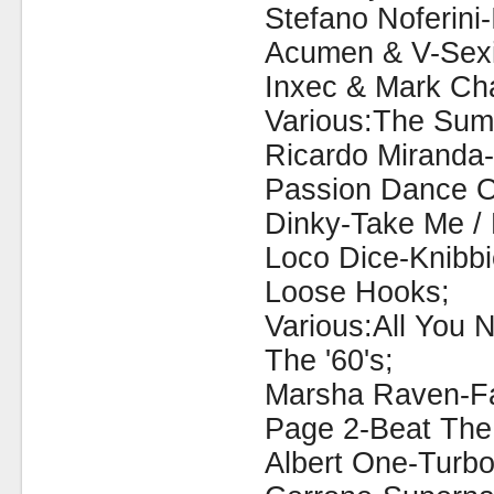
Stefano Noferini-
Acumen & V-Sex
Inxec & Mark Ch
Various:The Sum
Ricardo Miranda-
Passion Dance O
Dinky-Take Me / 
Loco Dice-Knibb
Loose Hooks;
Various:All You N
The '60's;
Marsha Raven-Fa
Page 2-Beat The
Albert One-Turbo