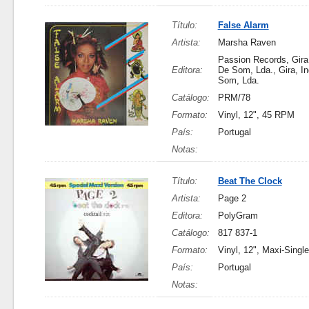
Título:
False Alarm
Artista:
Marsha Raven
Passion Records, Gira,
Editora:
De Som, Lda., Gira, In
Som, Lda.
Catálogo:
PRM/78
Formato:
Vinyl, 12", 45 RPM
País:
Portugal
Notas:
Título:
Beat The Clock
Artista:
Page 2
Editora:
PolyGram
Catálogo:
817 837-1
Formato:
Vinyl, 12", Maxi-Sing
País:
Portugal
Notas: