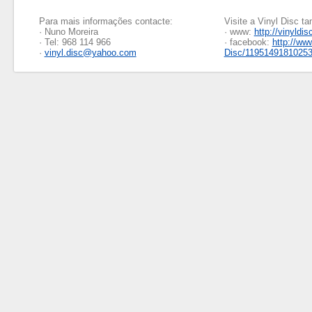
Para mais informações contacte:
Visite a Vinyl Disc 
· Nuno Moreira
· www:
http://vinyldis
· Tel: 968 114 966
· facebook:
http://ww
·
vinyl.disc@yahoo.com
Disc/1195149181025