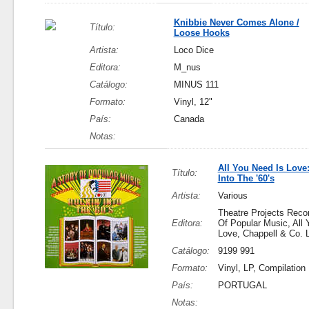
Knibbie Never Comes Alone /
Título:
Loose Hooks
Artista:
Loco Dice
Editora:
M_nus
Catálogo:
MINUS 111
Formato:
Vinyl, 12"
País:
Canada
Notas:
All You Need Is Love
Título:
Into The '60's
Artista:
Various
Theatre Projects Recor
Editora:
Of Popular Music, All 
Love, Chappell & Co. L
Catálogo:
9199 991
Formato:
Vinyl, LP, Compilation
País:
PORTUGAL
Notas: