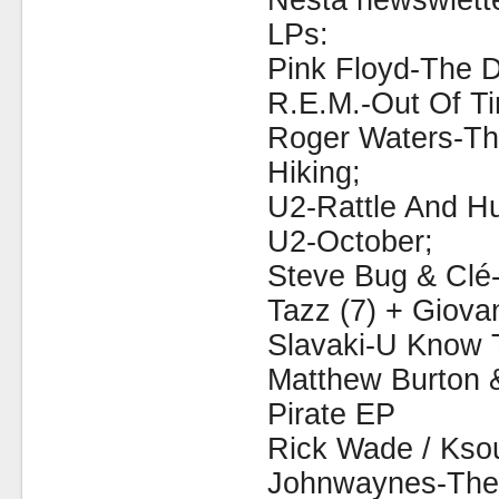
Nesta newswlette
LPs:
Pink Floyd-The 
R.E.M.-Out Of T
Roger Waters-Th
Hiking;
U2-Rattle And H
U2-October;
Steve Bug & Clé-
Tazz (7) + Giov
Slavaki-U Know 
Matthew Burton 
Pirate EP
Rick Wade / Ksoul
Johnwaynes-The