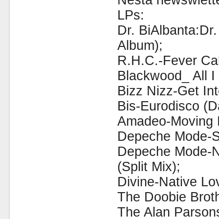
Nesta newswlette
LPs:
Dr. BiAlbanta:Dr
Album);
R.H.C.-Fever Cal
Blackwood_ All I
Bizz Nizz-Get In
Bis-Eurodisco (D
Amadeo-Moving L
Depeche Mode-Sp
Depeche Mode-N
(Split Mix);
Divine-Native Lo
The Doobie Broth
The Alan Parsons