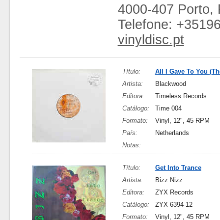
4000-407 Porto, 
Telefone: +3519
vinyldisc.pt
Título:
All I Gave To You (T
Artista:
Blackwood
Editora:
Timeless Records
Catálogo:
Time 004
Formato:
Vinyl, 12", 45 RPM
País:
Netherlands
Notas:
Título:
Get Into Trance
Artista:
Bizz Nizz
Editora:
ZYX Records
Catálogo:
ZYX 6394-12
Formato:
Vinyl, 12", 45 RPM