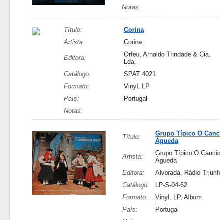
Notas:
Título:
Corina
Artista:
Corina
Orfeu, Arnaldo Trindade & Cia.
Editora:
Lda.
Catálogo:
SPAT 4021
Formato:
Vinyl, LP
País:
Portugal
Notas:
Grupo Típico O Canc
Título:
Águeda
Grupo Típico O Cancio
Artista:
Águeda
Editora:
Alvorada, Rádio Triunf
Catálogo:
LP-S-04-62
Formato:
Vinyl, LP, Album
País:
Portugal