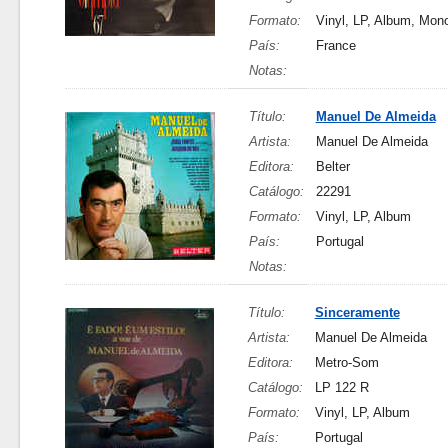
Formato:
Vinyl, LP, Album, Mon
País:
France
Notas:
Título:
Manuel De Almeida
Artista:
Manuel De Almeida
Editora:
Belter
Catálogo:
22291
Formato:
Vinyl, LP, Album
País:
Portugal
Notas:
Título:
Sinceramente
Artista:
Manuel De Almeida
Editora:
Metro-Som
Catálogo:
LP 122 R
Formato:
Vinyl, LP, Album
País:
Portugal