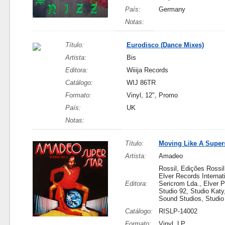
País:
Germany
Notas:
Título:
Eurodisco (Dance Mixes)
Artista:
Bis
Editora:
Wiiija Records
Catálogo:
WIJ 86TR
Formato:
Vinyl, 12", Promo
País:
UK
Notas:
Título:
Moving Like A Super
Artista:
Amadeo
Rossil, Edições Rossil
Elver Records Internati
Editora:
Sericrom Lda., Elver P
Studio 92, Studio Kat
Sound Studios, Studio
Catálogo:
RISLP-14002
Formato:
Vinyl, LP