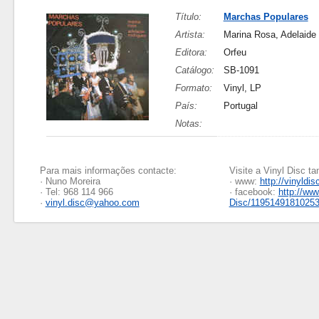
Título:
Marchas Populares
Artista:
Marina Rosa, Adelaide
Editora:
Orfeu
Catálogo:
SB-1091
Formato:
Vinyl, LP
País:
Portugal
Notas:
Para mais informações contacte:
Visite a Vinyl Disc 
· Nuno Moreira
· www:
http://vinyldis
· Tel: 968 114 966
· facebook:
http://ww
·
vinyl.disc@yahoo.com
Disc/1195149181025