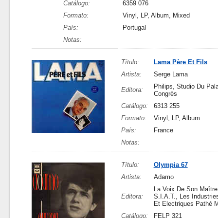
Catálogo:
6359 076
Formato:
Vinyl, LP, Album, Mixed
País:
Portugal
Notas:
Título:
Lama Père Et Fils
Artista:
Serge Lama
Philips, Studio Du Pal
Editora:
Congrès
Catálogo:
6313 255
Formato:
Vinyl, LP, Album
País:
France
Notas:
Título:
Olympia 67
Artista:
Adamo
La Voix De Son Maître
Editora:
S.I.A.T., Les Industri
Et Electriques Pathé 
Catálogo:
FELP 321