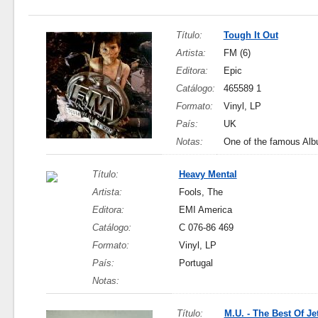
Título:
Tough It Out
Artista:
FM (6)
Editora:
Epic
Catálogo:
465589 1
Formato:
Vinyl, LP
País:
UK
Notas:
One of the famous Al
Título:
Heavy Mental
Artista:
Fools, The
Editora:
EMI America
Catálogo:
C 076-86 469
Formato:
Vinyl, LP
País:
Portugal
Notas:
Título:
M.U. - The Best Of Je