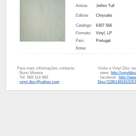
Artista:
Jethro Tull
Editora:
Chrysalis
Catálogo:
6307 566
Formato:
Vinyl, LP
País:
Portugal
Notas:
Para mais informações contacte:
Visite a Vinyl Disc 
· Nuno Moreira
· www:
http://vinyldis
· Tel: 968 114 966
· facebook:
http://ww
·
vinyl.disc@yahoo.com
Disc/1195149181025