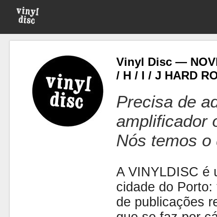
Vinyl Disc — NOV
/ H / I / J HARD
Precisa de ad
amplificador
Nós temos o 
A VINYLDISC é u
cidade do Porto: t
de publicações r