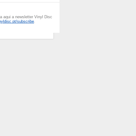
 aqui a newsletter Vinyl Disc
inyldisc.pt/subscribe
.