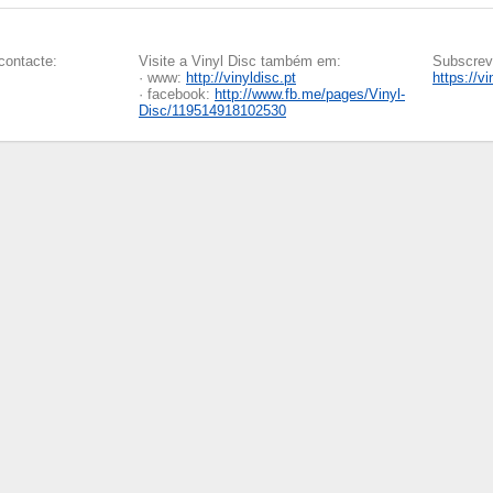
contacte:
Visite a Vinyl Disc também em:
Subscreva
· www:
http://vinyldisc.pt
https://v
· facebook:
http://www.fb.me/pages/Vinyl-
Disc/119514918102530