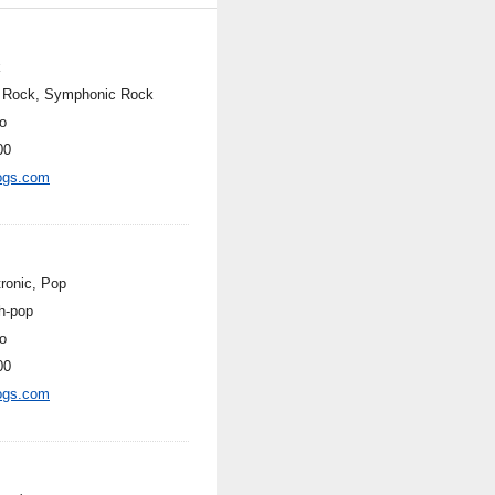
k
 Rock, Symphonic Rock
o
00
ogs.com
tronic, Pop
h-pop
o
00
ogs.com