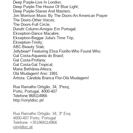
Deep Purple-Live In London;
Deep Purple-The House Of Blue Light;
Deep Purple-Slaves And Masters;
Jim Morrison Music By The Doors-An American Prayer
The Doors-Other Voices;
The Doors-Full Circle;
Durutti Column-Amigos Em Portugal;
Ekseption-Dance Macabre;
Ekseption-Beggar Julia's Time Trip;
Ekseption-Trinity;
ABC-Beauty Stab;
Jellybean* Featuring Elisa Fiorillo-Who Found Who;
Gal Costa-Aquarela do Brasil;
Gal Costa-Profana;
Gal Costa-Gal Tropical;
Maria Bethânia-Alteza;
Olá Miudagem! Ano: 1991
Artista: Cândida Branca Flor-Olá Miudagem!
Rua Ramalho Ortigão, 34, 3ºesq;
Porto, Portugal, 4000-407
Telefone:968114966
http://vinyldisc.pt/
Rua Ramalho Ortigão, 34, 3º Esq
4000-407 Porto, Portugal
Telefone: +351968114966
vinyldisc.pt