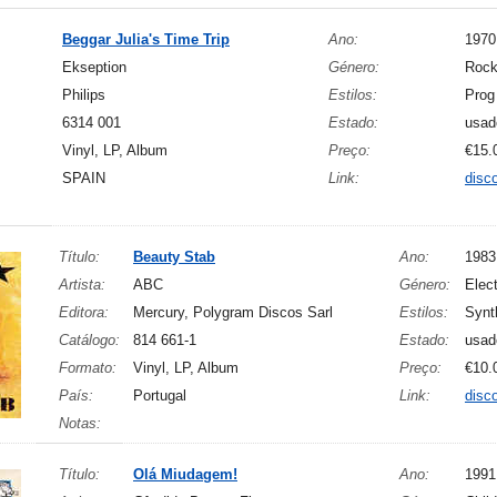
Beggar Julia's Time Trip
Ano:
1970
Ekseption
Género:
Roc
Philips
Estilos:
Prog
6314 001
Estado:
usad
Vinyl, LP, Album
Preço:
€15.
SPAIN
Link:
disc
Título:
Beauty Stab
Ano:
1983
Artista:
ABC
Género:
Elec
Editora:
Mercury, Polygram Discos Sarl
Estilos:
Synt
Catálogo:
814 661-1
Estado:
usad
Formato:
Vinyl, LP, Album
Preço:
€10.
País:
Portugal
Link:
disc
Notas:
Título:
Olá Miudagem!
Ano:
1991