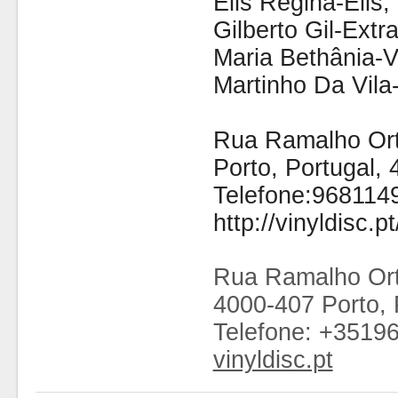
Elis Regina-Elis;
Gilberto Gil-Extra
Maria Bethânia-V
Martinho Da Vil
Rua Ramalho Orti
Porto, Portugal,
Telefone:968114
http://vinyldisc.pt
Rua Ramalho Ort
4000-407 Porto, 
Telefone: +3519
vinyldisc.pt