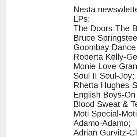
Nesta newswlette
LPs:
The Doors-The B
Bruce Springste
Goombay Dance 
Roberta Kelly-Get
Monie Love-Gran
Soul II Soul-Joy;
Rhetta Hughes-S
English Boys-On
Blood Sweat & Te
Moti Special-Moti
Adamo-Adamo;
Adrian Gurvitz-Cl