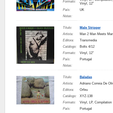
Formato:
Vinyl, 12"
País:
UK
Notas:
Título:
Male Stripper
Artista:
Man 2 Man Meets Man
Editora:
Transmedia
Catálogo:
Bolts 4/12
Formato:
Vinyl, 12"
País:
Portugal
Notas:
Título:
Baladas
Artista:
Adriano Correia De Oli
Editora:
Orfeu
Catálogo:
XYZ-138
Formato:
Vinyl, LP, Compilation
País:
Portugal