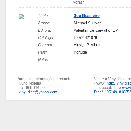
Notas:
Título:
Sou Brasileiro
Artista:
Michael Sullivan
Editora:
Valentim De Carvalho, EMI
Catálogo:
E 072 421079
Formato:
Vinyl, LP, Album
País:
Portugal
Notas:
Para mais informações contacte:
Visite a Vinyl Disc 
· Nuno Moreira
· www:
http://vinyldis
· Tel: 968 114 966
· facebook:
http://ww
·
vinyl.disc@yahoo.com
Disc/1195149181025