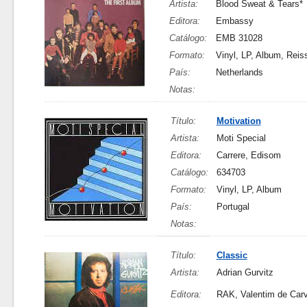
Artista:
Blood Sweat & Tears*
Editora:
Embassy
Catálogo:
EMB 31028
Formato:
Vinyl, LP, Album, Reis
País:
Netherlands
Notas:
Título:
Motivation
Artista:
Moti Special
Editora:
Carrere, Edisom
Catálogo:
634703
Formato:
Vinyl, LP, Album
País:
Portugal
Notas:
Título:
Classic
Artista:
Adrian Gurvitz
Editora:
RAK, Valentim de Car