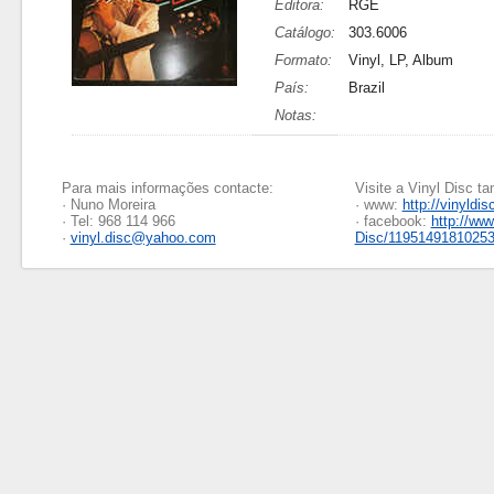
Editora:
RGE
Catálogo:
303.6006
Formato:
Vinyl, LP, Album
País:
Brazil
Notas:
Para mais informações contacte:
Visite a Vinyl Disc 
· Nuno Moreira
· www:
http://vinyldis
· Tel: 968 114 966
· facebook:
http://ww
·
vinyl.disc@yahoo.com
Disc/1195149181025