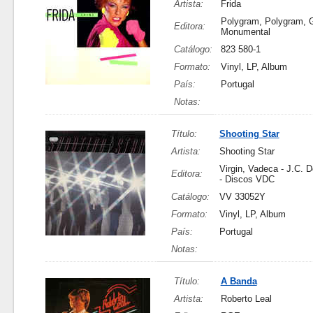
Artista:
Frida
Polygram, Polygram, G
Editora:
Monumental
Catálogo:
823 580-1
Formato:
Vinyl, LP, Album
País:
Portugal
Notas:
Título:
Shooting Star
Artista:
Shooting Star
Virgin, Vadeca - J.C. 
Editora:
- Discos VDC
Catálogo:
VV 33052Y
Formato:
Vinyl, LP, Album
País:
Portugal
Notas:
Título:
A Banda
Artista:
Roberto Leal