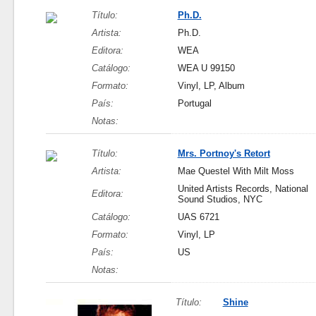
Título:
Ph.D.
Artista:
Ph.D.
Editora:
WEA
Catálogo:
WEA U 99150
Formato:
Vinyl, LP, Album
País:
Portugal
Notas:
Título:
Mrs. Portnoy's Retort
Artista:
Mae Questel With Milt Moss
United Artists Records, National
Editora:
Sound Studios, NYC
Catálogo:
UAS 6721
Formato:
Vinyl, LP
País:
US
Notas:
Título:
Shine