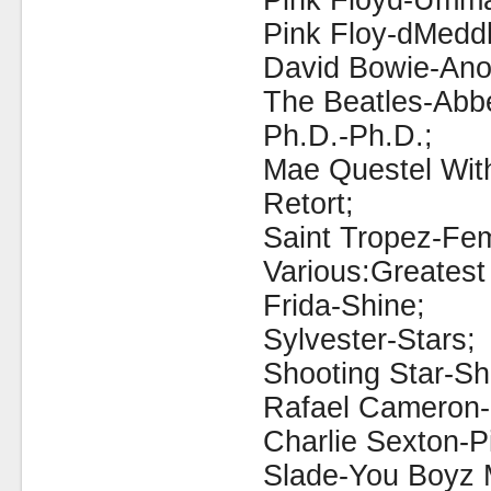
Pink Floyd-Um
Pink Floy-dMeddl
David Bowie-Ano
The Beatles-Abb
Ph.D.-Ph.D.;
Mae Questel With
Retort;
Saint Tropez-Fe
Various:Greatest 
Frida-Shine;
Sylvester-Stars;
Shooting Star-Sh
Rafael Cameron-
Charlie Sexton-P
Slade-You Boyz 