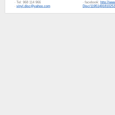
· Tel: 968 114 966
· facebook:
http://ww
·
vinyl.disc@yahoo.com
Disc/1195149181025