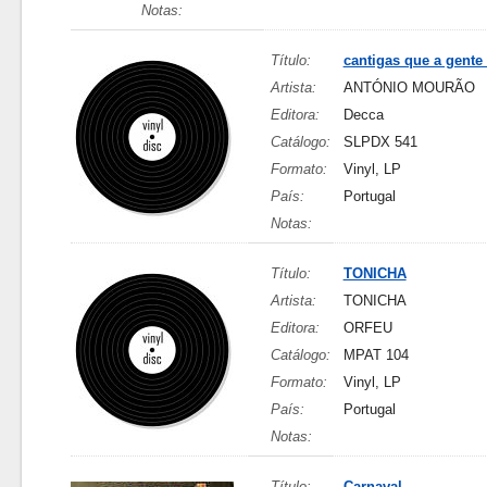
Notas:
Título:
cantigas que a gente
Artista:
ANTÓNIO MOURÃO
Editora:
Decca
Catálogo:
SLPDX 541
Formato:
Vinyl, LP
País:
Portugal
Notas:
Título:
TONICHA
Artista:
TONICHA
Editora:
ORFEU
Catálogo:
MPAT 104
Formato:
Vinyl, LP
País:
Portugal
Notas:
Título:
Carnaval