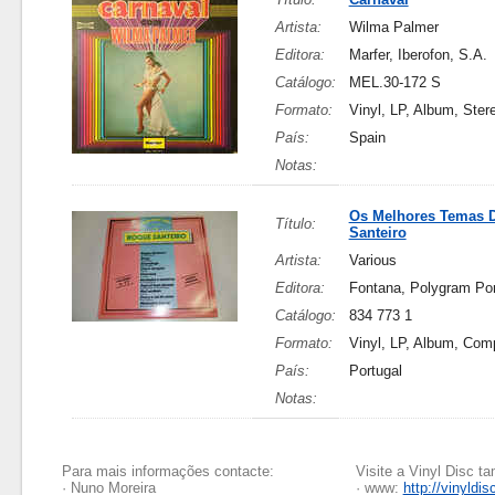
Artista:
Wilma Palmer
Editora:
Marfer, Iberofon, S.A.
Catálogo:
MEL.30-172 S
Formato:
Vinyl, LP, Album, Ster
País:
Spain
Notas:
Os Melhores Temas 
Título:
Santeiro
Artista:
Various
Editora:
Fontana, Polygram Por
Catálogo:
834 773 1
Formato:
Vinyl, LP, Album, Comp
País:
Portugal
Notas:
Para mais informações contacte:
Visite a Vinyl Disc 
· Nuno Moreira
· www:
http://vinyldis