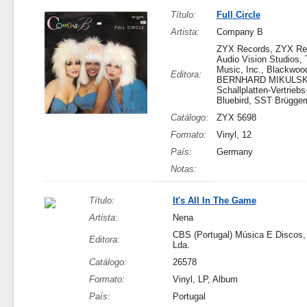
Título:
Full Circle
Artista:
Company B
ZYX Records, ZYX Re
Audio Vision Studios,
Music, Inc., Blackwoo
Editora:
BERNHARD MIKULSK
Schallplatten-Vertrie
Bluebird, SST Brügg
Catálogo:
ZYX 5698
Formato:
Vinyl, 12
País:
Germany
Notas:
Título:
It's All In The Game
Artista:
Nena
CBS (Portugal) Música E Discos,
Editora:
Lda.
Catálogo:
26578
Formato:
Vinyl, LP, Album
País:
Portugal