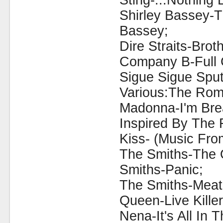
Sting-...Nothing 
Shirley Bassey-T
Bassey;
Dire Straits-Brot
Company B-Full C
Sigue Sigue Sputn
Various:The Roma
Madonna-I'm Bre
Inspired By The 
Kiss- (Music Fro
The Smiths-The 
Smiths-Panic;
The Smiths-Meat 
Queen-Live Killer
Nena-It's All In