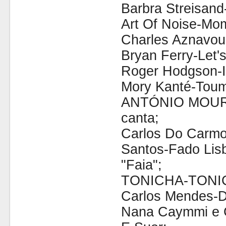
Barbra Streisand-
Art Of Noise-Mom
Charles Aznavou
Bryan Ferry-Let's
Roger Hodgson-I
Mory Kanté-Tou
ANTÓNIO MOURÃO
canta;
Carlos Do Carmo
Santos-Fado Lis
"Faia";
TONICHA-TONI
Carlos Mendes-D
Nana Caymmi e 