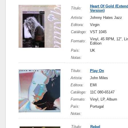
Heart Of Gold (Exten
Título:
Version)
Artista:
Johnny Hates Jazz
Editora:
Virgin
Catálogo:
VST 1045
Vinyl, 45 RPM, 12", Li
Formato:
Edition
País:
UK
Notas:
Título:
Play On
Artista:
John Miles
Editora:
EMI
Catálogo:
11C 080-65147
Formato:
Vinyl, LP, Album
País:
Portugal
Notas:
Título:
Rebel