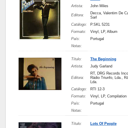
Artista:
John Miles
Decca, Valentim De Ca
Editora:
Sarl
Catálogo:
P.SKL 5231
Formato:
Vinyl, LP, Album
País:
Portugal
Notas:
Título:
The Beginning
Artista:
Judy Garland
RT, DRG Records Inco
Editora:
Rádio Triunfo, Lda., Rá
Lda.
Catálogo:
RTI 12-3
Formato:
Vinyl, LP, Compilation
País:
Portugal
Notas:
Título:
Lots Of People