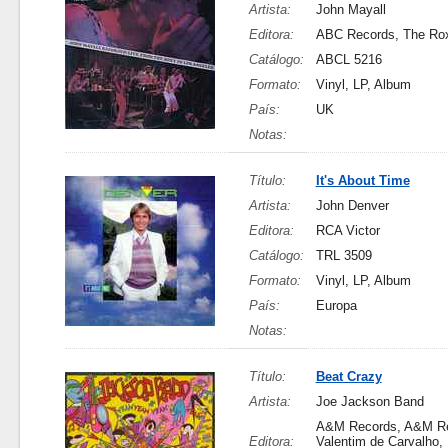
Artista:
John Mayall
Editora:
ABC Records, The Ro
Catálogo:
ABCL 5216
Formato:
Vinyl, LP, Album
País:
UK
Notas:
Título:
It's About Time
Artista:
John Denver
Editora:
RCA Victor
Catálogo:
TRL 3509
Formato:
Vinyl, LP, Album
País:
Europa
Notas:
Título:
Beat Crazy
Artista:
Joe Jackson Band
A&M Records, A&M Re
Editora:
Valentim de Carvalho,