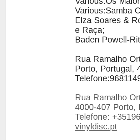
Various:Os Maior
Various:Samba C
Elza Soares & Ro
e Raça;
Baden Powell-Ri
Rua Ramalho Orti
Porto, Portugal,
Telefone:968114
Rua Ramalho Ort
4000-407 Porto, 
Telefone: +3519
vinyldisc.pt