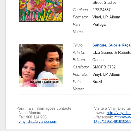
Street Studios
Catálogo:
2PSP4837
Formato:
Vinyl, LP, Album
País:
Portugal
Notas:
Título:
Sangue, Suor e Raça
Artista:
Elza Soares & Roberto
Editora:
Odeon
Catálogo:
SMOFB 3752
Formato:
Vinyl, LP, Album
País:
Brazil
Notas:
Para mais informações contacte:
Visite a Vinyl Disc 
· Nuno Moreira
· www:
http://vinyldis
· Tel: 968 114 966
· facebook:
http://ww
·
vinyl.disc@yahoo.com
Disc/1195149181025