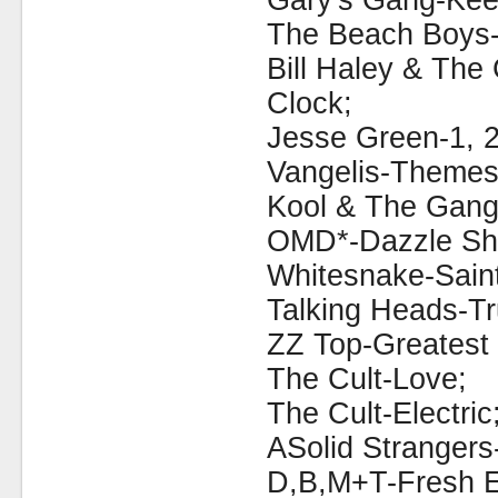
Gary's Gang-Kee
The Beach Boys-C
Bill Haley & Th
Clock;
Jesse Green-1, 2
Vangelis-Themes
Kool & The Gang
OMD*-Dazzle Sh
Whitesnake-Saint
Talking Heads-Tr
ZZ Top-Greatest 
The Cult-Love;
The Cult-Electric
ASolid Strangers
D,B,M+T-Fresh E