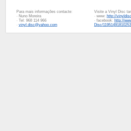
Para mais informações contacte:
Visite a Vinyl Disc 
· Nuno Moreira
· www:
http://vinyldis
· Tel: 968 114 966
· facebook:
http://ww
·
vinyl.disc@yahoo.com
Disc/1195149181025