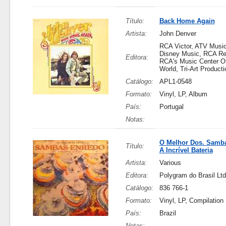
Título:
Back Home Again
Artista:
John Denver
RCA Victor, ATV Music
Disney Music, RCA Re
Editora:
RCA's Music Center O
World, Tri-Art Product
Catálogo:
APL1-0548
Formato:
Vinyl, LP, Album
País:
Portugal
Notas:
O Melhor Dos. Samba
Título:
A Incrível Bateria
Artista:
Various
Editora:
Polygram do Brasil Ltd
Catálogo:
836 766-1
Formato:
Vinyl, LP, Compilation
País:
Brazil
Notas: