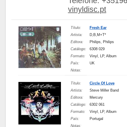
Telefone: +3519
vinyldisc.pt
Título:
Fresh Ear
Artista:
D,B,M+T*
Editora:
Philips, Philips
Catálogo:
6308 029
Formato:
Vinyl, LP, Album
País:
UK
Notas:
Título:
Circle Of Love
Artista:
Steve Miller Band
Editora:
Mercury
Catálogo:
6302 061
Formato:
Vinyl, LP, Album
País:
Portugal
Notas: