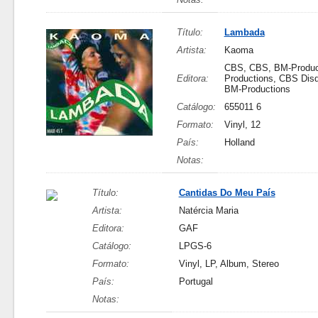
Título:
Lambada
Artista:
Kaoma
CBS, CBS, BM-Produc
Editora:
Productions, CBS Disq
BM-Productions
Catálogo:
655011 6
Formato:
Vinyl, 12
País:
Holland
Notas:
Título:
Cantidas Do Meu País
Artista:
Natércia Maria
Editora:
GAF
Catálogo:
LPGS-6
Formato:
Vinyl, LP, Album, Stereo
País:
Portugal
Notas: