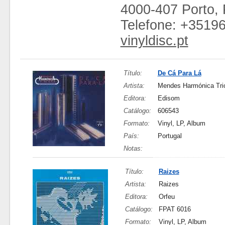
4000-407 Porto, 
Telefone: +3519
vinyldisc.pt
Título:
De Cá Para Lá
Artista:
Mendes Harmónica Tri
Editora:
Edisom
Catálogo:
606543
Formato:
Vinyl, LP, Album
País:
Portugal
Notas:
Título:
Raizes
Artista:
Raizes
Editora:
Orfeu
Catálogo:
FPAT 6016
Formato:
Vinyl, LP, Album