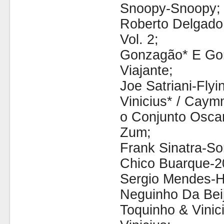
Snoopy-Snoopy;
Roberto Delgado
Vol. 2;
Gonzagão* E Go
Viajante;
Joe Satriani-Flyi
Vinicius* / Cay
o Conjunto Osca
Zum;
Frank Sinatra-So
Chico Buarque-2
Sergio Mendes-Ho
Neguinho Da Bei
Toquinho & Vinic