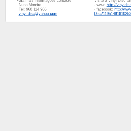
Para mais informações contacte:
Visite a Vinyl Disc 
· Nuno Moreira
· www:
http://vinyldis
· Tel: 968 114 966
· facebook:
http://ww
·
vinyl.disc@yahoo.com
Disc/1195149181025