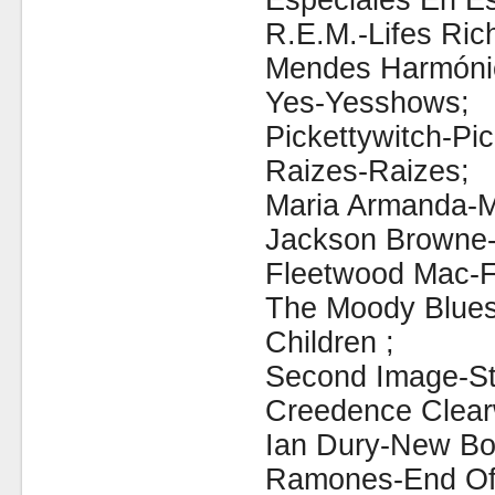
Especiales En Es
R.E.M.-Lifes Ric
Mendes Harmónic
Yes-Yesshows;
Pickettywitch-Pic
Raizes-Raizes;
Maria Armanda-M
Jackson Browne-
Fleetwood Mac-F
The Moody Blues-
Children ;
Second Image-Sta
Creedence Clear
Ian Dury-New Boo
Ramones-End Of