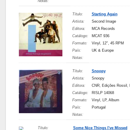
Notas:
Título:
Starting Again
Artista:
Second Image
Editora:
MCA Records
Catálogo:
MCAT 936
Formato:
Vinyl, 12", 45 RPM
País:
UK & Europe
Notas:
Título:
Snoopy
Artista:
Snoopy
Editora:
CNR, Edições Rossil, 
Catálogo:
RISLP 14068
Formato:
Vinyl, LP, Album
País:
Portugal
Notas:
Título:
Some Nice Things I've Missed