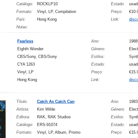
Catálogo:
ROCKLP10
Estado:
usad
Formato:
Vinyl, LP, Compilation
Preço:
€10.
País:
Hong Kong
Link:
disc
Notas:
Fearless
Ano:
1988
Eighth Wonder
Género:
Elect
CBS/Sony, CBS/Sony
Estilos:
Synt
CYA 1263
Estado:
usad
Vinyl, LP
Preço:
€15.
Hong Kong
Link:
disc
Título:
Catch As Catch Can
Ano:
1983
Artista:
Kim Wilde
Género:
Elec
Editora:
RAK, RAK Studios
Estilos:
Synt
Catálogo:
ERS-91074
Estado:
usad
Formato:
Vinyl, LP, Album, Promo
Preço:
€15.