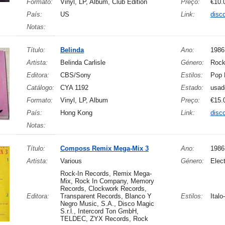
Formato:
Vinyl, LP, Album, Club Edition
Preço:
€10.
País:
US
Link:
disc
Notas:
Título:
Belinda
Ano:
1986
Artista:
Belinda Carlisle
Género:
Roc
Editora:
CBS/Sony
Estilos:
Pop 
Catálogo:
CYA 1192
Estado:
usad
Formato:
Vinyl, LP, Album
Preço:
€15.
País:
Hong Kong
Link:
disc
Notas:
Título:
Composs Remix Mega-Mix 3
Ano:
1986
Artista:
Various
Género:
Elect
Rock-In Records, Remix Mega-
Mix, Rock In Company, Memory
Records, Clockwork Records,
Editora:
Transparent Records, Blanco Y
Estilos:
Ital
Negro Music, S.A., Disco Magic
S.r.l., Intercord Ton GmbH,
TELDEC, ZYX Records, Rock