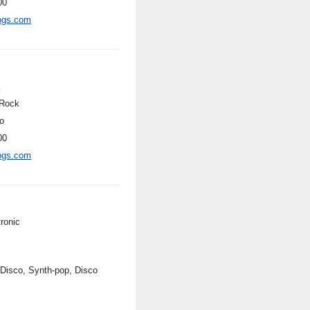
00
ogs.com
k
Rock
o
00
ogs.com
ronic
o-Disco, Synth-pop, Disco