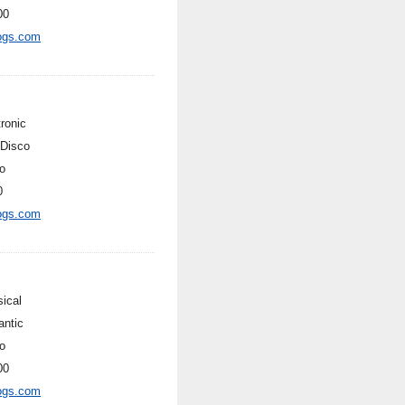
00
ogs.com
ronic
-Disco
o
0
ogs.com
sical
ntic
o
00
ogs.com