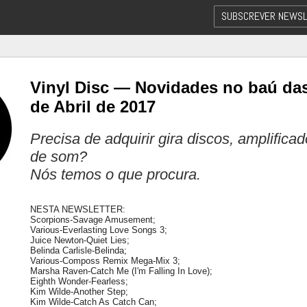
SUBSCREVER NEWSL
Vinyl Disc — Novidades no baú das
de Abril de 2017
Precisa de adquirir gira discos, amplifica
de som?
Nós temos o que procura.
NESTA NEWSLETTER:
Scorpions-Savage Amusement;
Various-Everlasting Love Songs 3;
Juice Newton-Quiet Lies;
Belinda Carlisle-Belinda;
Various-Composs Remix Mega-Mix 3;
Marsha Raven-Catch Me (I'm Falling In Love);
Eighth Wonder-Fearless;
Kim Wilde-Another Step;
Kim Wilde-Catch As Catch Can;