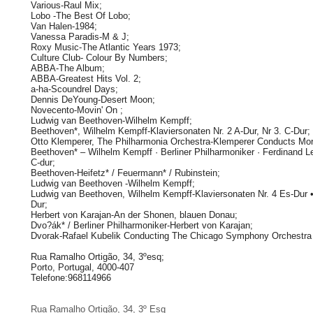
Various-Raul Mix;
Lobo -The Best Of Lobo;
Van Halen-1984;
Vanessa Paradis-M & J;
Roxy Music-The Atlantic Years 1973;
Culture Club- Colour By Numbers;
ABBA-The Album;
ABBA-Greatest Hits Vol. 2;
a-ha-Scoundrel Days;
Dennis DeYoung-Desert Moon;
Novecento-Movin' On ;
Ludwig van Beethoven-Wilhelm Kempff;
Beethoven*, Wilhelm Kempff-Klaviersonaten Nr. 2 A-Dur, Nr 3. C-Dur;
Otto Klemperer, The Philharmonia Orchestra-Klemperer Conducts Mo
Beethoven* – Wilhelm Kempff · Berliner Philharmoniker · Ferdinand Le
C-dur;
Beethoven-Heifetz* / Feuermann* / Rubinstein;
Ludwig van Beethoven -Wilhelm Kempff;
Ludwig van Beethoven, Wilhelm Kempff-Klaviersonaten Nr. 4 Es-Dur • 
Dur;
Herbert von Karajan-An der Shonen, blauen Donau;
Dvo?ák* / Berliner Philharmoniker-Herbert von Karajan;
Dvorak-Rafael Kubelik Conducting The Chicago Symphony Orchestra
Rua Ramalho Ortigão, 34, 3ºesq;
Porto, Portugal, 4000-407
Telefone:968114966
Rua Ramalho Ortigão, 34, 3º Esq