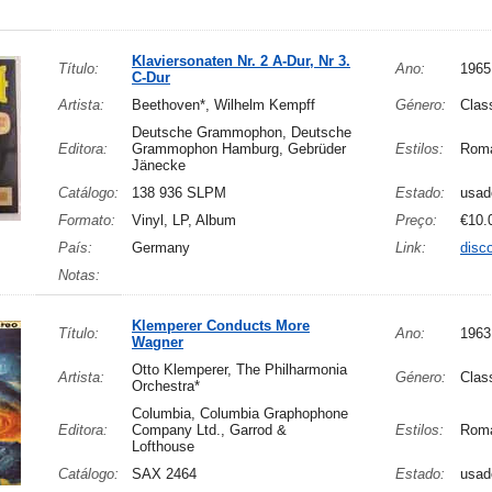
Klaviersonaten Nr. 2 A-Dur, Nr 3.
Título:
Ano:
1965
C-Dur
Artista:
Beethoven*, Wilhelm Kempff
Género:
Clas
Deutsche Grammophon, Deutsche
Editora:
Grammophon Hamburg, Gebrüder
Estilos:
Roma
Jänecke
Catálogo:
138 936 SLPM
Estado:
usad
Formato:
Vinyl, LP, Album
Preço:
€10.
País:
Germany
Link:
disc
Notas:
Klemperer Conducts More
Título:
Ano:
1963
Wagner
Otto Klemperer, The Philharmonia
Artista:
Género:
Clas
Orchestra*
Columbia, Columbia Graphophone
Editora:
Company Ltd., Garrod &
Estilos:
Roma
Lofthouse
Catálogo:
SAX 2464
Estado:
usad