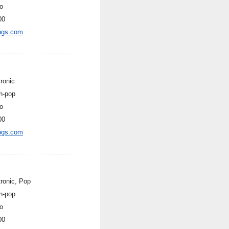
o
00
ogs.com
ronic
h-pop
o
00
ogs.com
tronic, Pop
h-pop
o
00