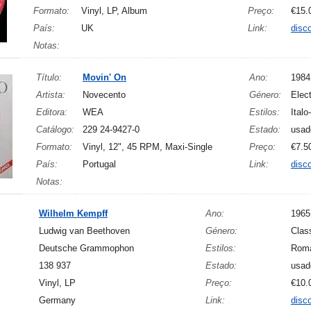
Formato:
Vinyl, LP, Album
Preço:
€15.
País:
UK
Link:
disc
Notas:
Título:
Movin' On
Ano:
1984
Artista:
Novecento
Género:
Elect
Editora:
WEA
Estilos:
Italo
Catálogo:
229 24-9427-0
Estado:
usad
Formato:
Vinyl, 12", 45 RPM, Maxi-Single
Preço:
€7.5
País:
Portugal
Link:
disc
Notas:
Wilhelm Kempff
Ano:
1965
Ludwig van Beethoven
Género:
Clas
Deutsche Grammophon
Estilos:
Roma
138 937
Estado:
usad
Vinyl, LP
Preço:
€10.
Germany
Link:
disc