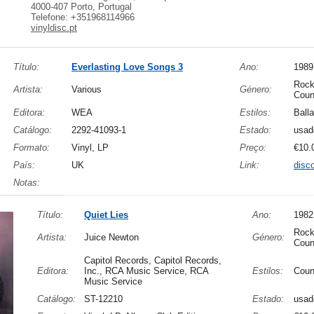
4000-407 Porto, Portugal
Telefone: +351968114966
vinyldisc.pt
Título:
Everlasting Love Songs 3
Ano:
1989
Rock
Artista:
Various
Género:
Coun
Editora:
WEA
Estilos:
Ball
Catálogo:
2292-41093-1
Estado:
usad
Formato:
Vinyl, LP
Preço:
€10.
País:
UK
Link:
disc
Notas:
Título:
Quiet Lies
Ano:
1982
Rock
Artista:
Juice Newton
Género:
Coun
Capitol Records, Capitol Records,
Editora:
Inc., RCA Music Service, RCA
Estilos:
Coun
Music Service
Catálogo:
ST-12210
Estado:
usad