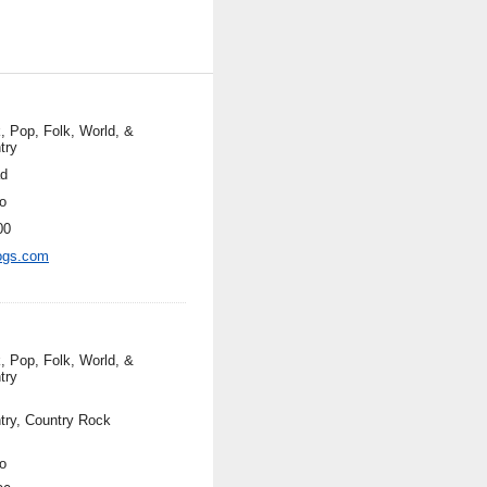
, Pop, Folk, World, &
try
ad
o
00
ogs.com
, Pop, Folk, World, &
try
try, Country Rock
o