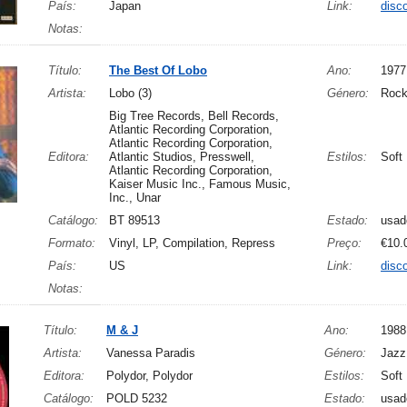
País:
Japan
Link:
disc
Notas:
Título:
The Best Of Lobo
Ano:
1977
Artista:
Lobo (3)
Género:
Roc
Big Tree Records, Bell Records,
Atlantic Recording Corporation,
Atlantic Recording Corporation,
Editora:
Atlantic Studios, Presswell,
Estilos:
Soft
Atlantic Recording Corporation,
Kaiser Music Inc., Famous Music,
Inc., Unar
Catálogo:
BT 89513
Estado:
usad
Formato:
Vinyl, LP, Compilation, Repress
Preço:
€10.
País:
US
Link:
disc
Notas:
Título:
M & J
Ano:
1988
Artista:
Vanessa Paradis
Género:
Jazz
Editora:
Polydor, Polydor
Estilos:
Soft
Catálogo:
POLD 5232
Estado:
usad