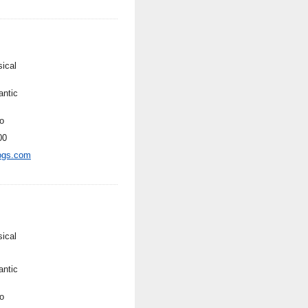
sical
ntic
o
00
ogs.com
sical
ntic
o