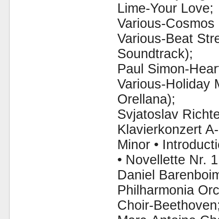
Lime-Your Love;
Various-Cosmos I
Various-Beat Stre
Soundtrack);
Paul Simon-Hear
Various-Holiday 
Orellana);
Svjatoslav Richt
Klavierkonzert A
Minor • Introduc
• Novellette Nr. 
Daniel Barenboi
Philharmonia Orc
Choir-Beethoven