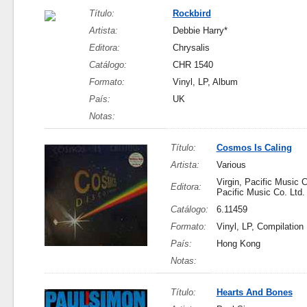
Título:
Rockbird
Artista:
Debbie Harry*
Editora:
Chrysalis
Catálogo:
CHR 1540
Formato:
Vinyl, LP, Album
País:
UK
Notas:
Título:
Cosmos Is Caling
Artista:
Various
Virgin, Pacific Music C
Editora:
Pacific Music Co. Ltd.
Catálogo:
6.11459
Formato:
Vinyl, LP, Compilation
País:
Hong Kong
Notas:
Título:
Hearts And Bones