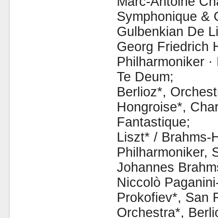
Marc-Antoine Cha
Symphonique & O
Gulbenkian De L
Georg Friedrich 
Philharmoniker · 
Te Deum;
Berlioz*, Orches
Hongroise*, Cha
Fantastique;
Liszt* / Brahms-H
Philharmoniker, 
Johannes Brahms
Niccolò Paganini
Prokofiev*, San
Orchestra*, Berli