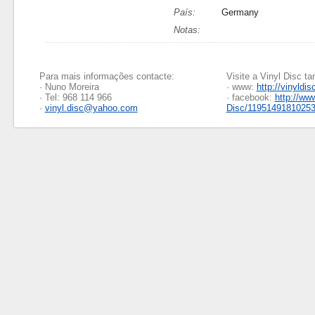
País:
Germany
Notas:
Para mais informações contacte:
Visite a Vinyl Disc 
· Nuno Moreira
· www:
http://vinyldis
· Tel: 968 114 966
· facebook:
http://ww
·
vinyl.disc@yahoo.com
Disc/1195149181025