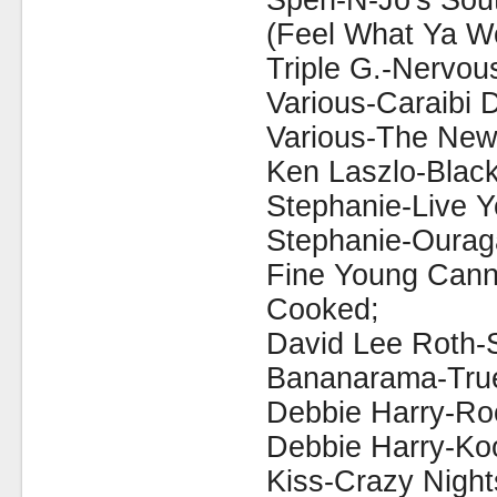
Spen-N-Jo's Sout
(Feel What Ya Wo
Triple G.-Nervou
Various-Caraibi 
Various-The New
Ken Laszlo-Black
Stephanie-Live Yo
Stephanie-Ourag
Fine Young Cann
Cooked;
David Lee Roth-
Bananarama-True
Debbie Harry-Roc
Debbie Harry-Ko
Kiss-Crazy Night