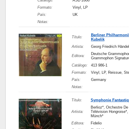
Catálogo:
ASD 2608
Formato:
Vinyl, LP
País:
UK
Notas:
Berliner Philharmonik
Título:
Kubelik
Artista:
Georg Friedrich Hände
Deutsche Grammophon
Editora:
Grammophon Signatur
Catálogo:
413 986-1
Formato:
Vinyl, LP, Reissue, St
País:
Germany
Notas:
Título:
Symphonie Fantastiq
Berlioz*, Orchestre De
Artista:
Télévision Hongroise*,
Münch*
Editora:
Fidelio