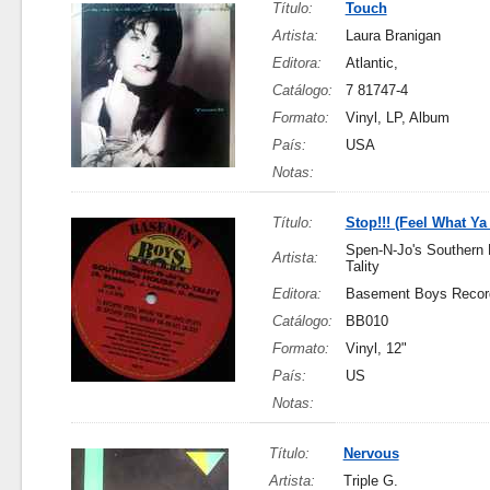
Título:
Touch
Artista:
Laura Branigan
Editora:
Atlantic,
Catálogo:
7 81747-4
Formato:
Vinyl, LP, Album
País:
USA
Notas:
Título:
Stop!!! (Feel What Ya
Spen-N-Jo's Southern
Artista:
Tality
Editora:
Basement Boys Recor
Catálogo:
BB010
Formato:
Vinyl, 12"
País:
US
Notas:
Título:
Nervous
Artista:
Triple G.