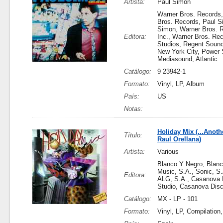
Artista:
Paul Simon
Warner Bros. Records
Bros. Records, Paul S
Simon, Warner Bros. 
Editora:
Inc., Warner Bros. Rec
Studios, Regent Sound
New York City, Power S
Mediasound, Atlantic
Catálogo:
9 23942-1
Formato:
Vinyl, LP, Album
País:
US
Notas:
Holiday Mix (...Anoth
Título:
Raul Orellana)
Artista:
Various
Blanco Y Negro, Blan
Music, S.A., Sonic, S.
Editora:
ALG, S.A., Casanova 
Studio, Casanova Disc
Catálogo:
MX - LP - 101
Formato:
Vinyl, LP, Compilation