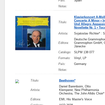
País:
Spain
Notas:
Klavierkonzert A-Moll
Concerto A Minor • I
Título:
Und Allegro Appassio
Novellette Nr. 1 • Toc
Artista:
Svjatoslav Richter* :
Deutsche Grammophon
Editora:
Grammophon GmbH, G
Jänecke
Catálogo:
SLPM 138 077
Formato:
Vinyl, LP
País:
Germany
Notas:
Título:
Beethoven*
Daniel Barenboim, Otto
Artista:
Klemperer, New Philharmonia
Orchestra, The John Alldis Choir*
Editora:
EMI, His Master's Voice