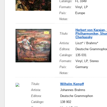
Catálogo:
FL 3349
Formato:
Vinyl, LP
País:
Europe
Notas:
Herbert von Karajan, 
Título:
Philharmoniker, Shu
Cherkassky
Artista:
Liszt* / Brahms*
Editora:
Deutsche Grammopho
Catálogo:
135 031
Formato:
Vinyl, LP, Stereo
País:
Germany
Notas:
Título:
Wilhelm Kempff
Artista:
Johannes Brahms
Editora:
Deutsche Grammophon
Catálogo:
138 902