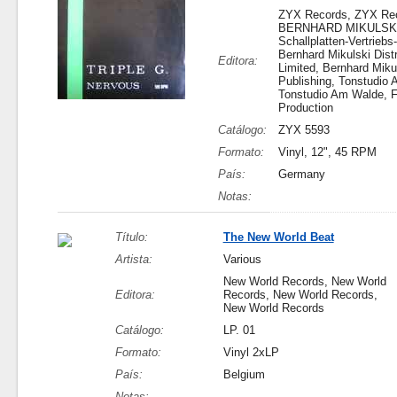
ZYX Records, ZYX Rec
BERNHARD MIKULSK
Schallplatten-Vertrieb
Bernhard Mikulski Distr
Editora:
Limited, Bernhard Miku
Publishing, Tonstudio
Tonstudio Am Walde, F
Production
Catálogo:
ZYX 5593
Formato:
Vinyl, 12", 45 RPM
País:
Germany
Notas:
Título:
The New World Beat
Artista:
Various
New World Records, New World
Editora:
Records, New World Records,
New World Records
Catálogo:
LP. 01
Formato:
Vinyl 2xLP
País:
Belgium
Notas: