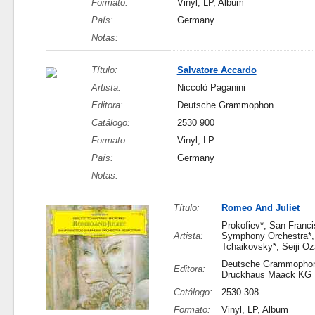
Formato:
Vinyl, LP, Album
País:
Germany
Notas:
Título:
Salvatore Accardo
Artista:
Niccolò Paganini
Editora:
Deutsche Grammophon
Catálogo:
2530 900
Formato:
Vinyl, LP
País:
Germany
Notas:
Título:
Romeo And Juliet
Prokofiev*, San Franc
Artista:
Symphony Orchestra*, 
Tchaikovsky*, Seiji O
Deutsche Grammopho
Editora:
Druckhaus Maack KG
Catálogo:
2530 308
Formato:
Vinyl, LP, Album