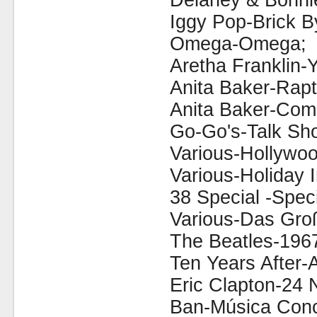
Delaney & Bonni
Iggy Pop-Brick B
Omega-Omega;
Aretha Franklin-Y
Anita Baker-Rapt
Anita Baker-Comp
Go-Go's-Talk Sh
Various-Hollywoo
Various-Holiday I
38 Special -Spec
Various-Das Groß
The Beatles-196
Ten Years After-
Eric Clapton-24 
Ban-Música Conc