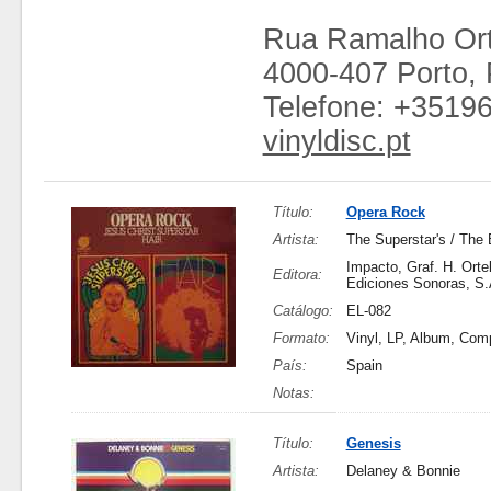
Rua Ramalho Ort
4000-407 Porto, 
Telefone: +3519
vinyldisc.pt
Título:
Opera Rock
Artista:
The Superstar's / The
Impacto, Graf. H. Ortel
Editora:
Ediciones Sonoras, S.
Catálogo:
EL-082
Formato:
Vinyl, LP, Album, Comp
País:
Spain
Notas:
Título:
Genesis
Artista:
Delaney & Bonnie