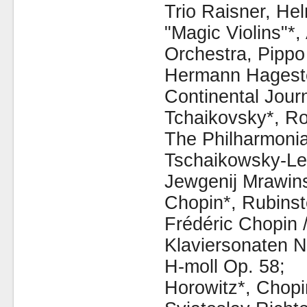
Trio Raisner, He
"Magic Violins"*,
Orchestra, Pippo
Hermann Hageste
Continental Jour
Tchaikovsky*, Ro
The Philharmoni
Tschaikowsky-Len
Jewgenij Mrawins
Chopin*, Rubinst
Frédéric Chopin 
Klaviersonaten N
H-moll Op. 58;
Horowitz*, Chopi