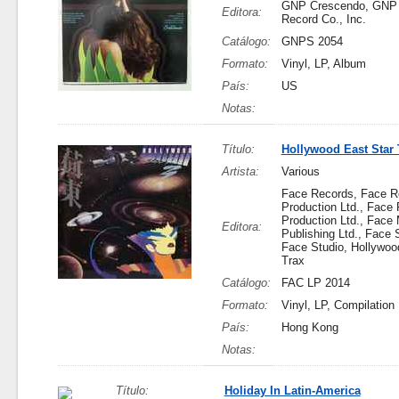
GNP Crescendo, GNP
Editora:
Record Co., Inc.
Catálogo:
GNPS 2054
Formato:
Vinyl, LP, Album
País:
US
Notas:
Título:
Hollywood East Star T
Artista:
Various
Face Records, Face R
Production Ltd., Face
Production Ltd., Face
Editora:
Publishing Ltd., Face 
Face Studio, Hollywoo
Trax
Catálogo:
FAC LP 2014
Formato:
Vinyl, LP, Compilation
País:
Hong Kong
Notas:
Título:
Holiday In Latin-America