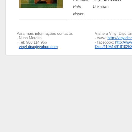
País:
Unknown
Notas:
Para mais informações contacte:
Visite a Vinyl Disc 
· Nuno Moreira
· www:
http://vinyldis
· Tel: 968 114 966
· facebook:
http://ww
·
vinyl.disc@yahoo.com
Disc/1195149181025