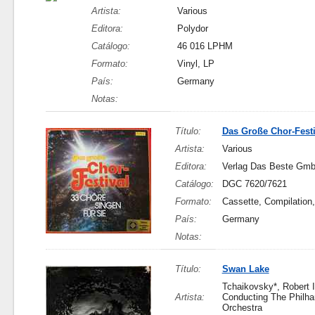
Artista:
Various
Editora:
Polydor
Catálogo:
46 016 LPHM
Formato:
Vinyl, LP
País:
Germany
Notas:
Título:
Das Große Chor-Festi
Artista:
Various
Editora:
Verlag Das Beste Gm
Catálogo:
DGC 7620/7621
Formato:
Cassette, Compilation,
País:
Germany
Notas:
Título:
Swan Lake
Tchaikovsky*, Robert I
Artista:
Conducting The Philha
Orchestra