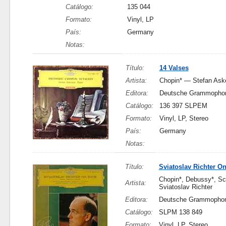
Catálogo:
135 044
Formato:
Vinyl, LP
País:
Germany
Notas:
Título:
14 Valses
Artista:
Chopin* — Stefan Ask
Editora:
Deutsche Grammopho
Catálogo:
136 397 SLPEM
Formato:
Vinyl, LP, Stereo
País:
Germany
Notas:
Título:
Sviatoslav Richter O
Chopin*, Debussy*, Scr
Artista:
Sviatoslav Richter
Editora:
Deutsche Grammopho
Catálogo:
SLPM 138 849
Formato:
Vinyl, LP, Stereo