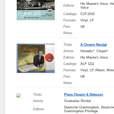
His Master's Voice, Hi
Editora:
Voice
Catálogo:
CLP.1018
Formato:
Vinyl, LP
País:
UK
Notas:
Título:
A Chopin Recital
Artista:
Horowitz*, Chopin*
Editora:
His Master's Voice
Catálogo:
ALP 1111
Formato:
Vinyl, LP, Album, Mon
País:
UK
Notas:
Título:
Plays Chopin & Debussy
Artista:
Sviatoslav Richter
Deutsche Grammophon, Deutsch
Editora:
Grammophon Privilege