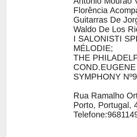
Antonio Mourao V
Florência Acomp
Guitarras De Jor
Waldo De Los Ri
I SALONISTI S
MÉLODIE;
THE PHILADEL
COND.EUGENE
SYMPHONY Nº9 
Rua Ramalho Orti
Porto, Portugal,
Telefone:968114