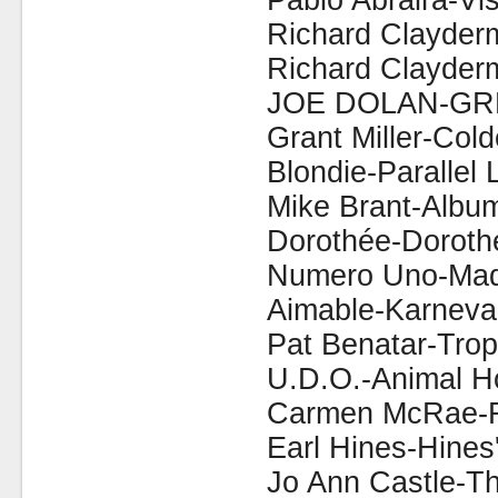
Pablo Abraira-Vi
Richard Clayderm
Richard Clayderm
JOE DOLAN-GR
Grant Miller-Col
Blondie-Parallel 
Mike Brant-Album
Dorothée-Doroth
Numero Uno-Mado
Aimable-Karneval
Pat Benatar-Trop
U.D.O.-Animal H
Carmen McRae-Re
Earl Hines-Hines'
Jo Ann Castle-Th