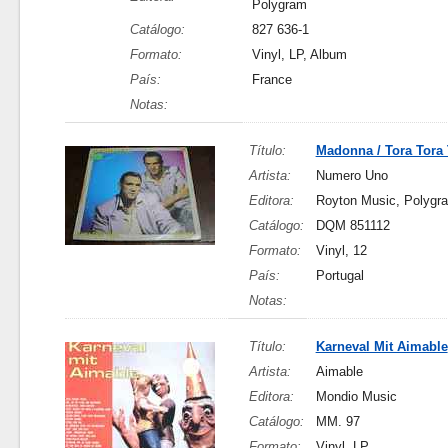
Polygram
Catálogo:
827 636-1
Formato:
Vinyl, LP, Album
País:
France
Notas:
Título:
Madonna / Tora Tora 
Artista:
Numero Uno
Editora:
Royton Music, Polygr
Catálogo:
DQM 851112
Formato:
Vinyl, 12
País:
Portugal
Notas:
Título:
Karneval Mit Aimable
Artista:
Aimable
Editora:
Mondio Music
Catálogo:
MM. 97
Formato:
Vinyl, LP