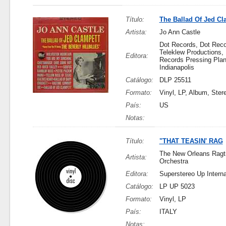
Título:
The Ballad Of Jed Cl
Artista:
Jo Ann Castle
Dot Records, Dot Reco
Teleklew Productions,
Editora:
Records Pressing Plan
Indianapolis
Catálogo:
DLP 25511
Formato:
Vinyl, LP, Album, Ster
País:
US
Notas:
Título:
"THAT TEASIN' RAG
The New Orleans Ragt
Artista:
Orchestra
Editora:
Superstereo Up Interna
Catálogo:
LP UP 5023
Formato:
Vinyl, LP
País:
ITALY
Notas: