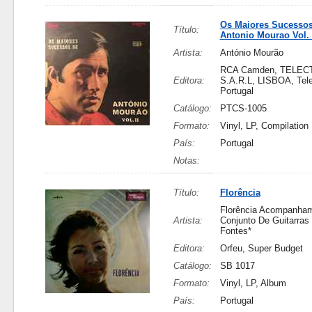
Os Maiores Sucesso
Título:
Antonio Mourao Vol. 
Artista:
António Mourão
RCA Camden, TELEC
Editora:
S.A.R.L, LISBOA, Tele
Portugal
Catálogo:
PTCS-1005
Formato:
Vinyl, LP, Compilation
País:
Portugal
Notas:
Título:
Florência
Florência Acompanham
Artista:
Conjunto De Guitarras
Fontes*
Editora:
Orfeu, Super Budget
Catálogo:
SB 1017
Formato:
Vinyl, LP, Album
País:
Portugal