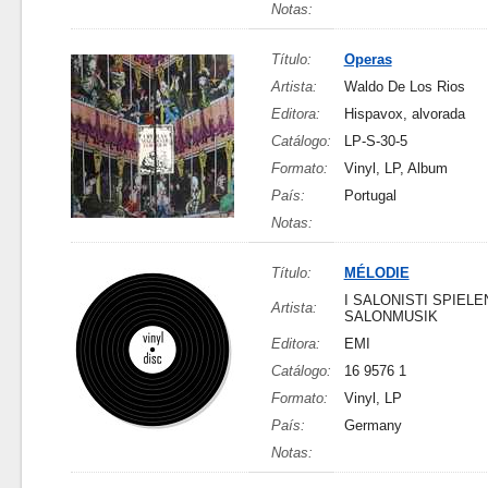
Notas:
Título:
Operas
Artista:
Waldo De Los Rios
Editora:
Hispavox, alvorada
Catálogo:
LP-S-30-5
Formato:
Vinyl, LP, Album
País:
Portugal
Notas:
Título:
MÉLODIE
I SALONISTI SPIELE
Artista:
SALONMUSIK
Editora:
EMI
Catálogo:
16 9576 1
Formato:
Vinyl, LP
País:
Germany
Notas: