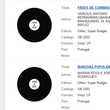
Título:
FADOS DE COIMBRA
VARIOUS:ANTÓNIO
BERNARDINO;MANU
Artista:
BRANQUINHO; Dr. A
BROJO
Editora:
Orfeu, Super Budget
Catálogo:
SB 1022
Formato:
Vinyl, LP
País:
Portugal
Notas:
Título:
MARCHAS POPULAR
MARINA ROSA E ADE
Artista:
RODRIGUES
Editora:
Orfeu, Super Budget
Catálogo:
SB-1091
Formato:
Vinyl, LP
País:
Portugal
Notas: