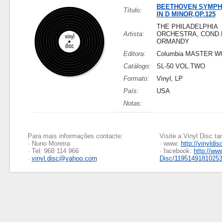
BEETHOVEN SYMPH
Título:
IN D MINOR,OP.125
THE PHILADELPHIA
Artista:
ORCHESTRA, COND
ORMANDY
Editora:
Columbia MASTER 
Catálogo:
SL-50 VOL.TWO
Formato:
Vinyl, LP
País:
USA
Notas:
Para mais informações contacte:
Visite a Vinyl Disc 
· Nuno Moreira
· www:
http://vinyldis
· Tel: 968 114 966
· facebook:
http://ww
·
vinyl.disc@yahoo.com
Disc/1195149181025