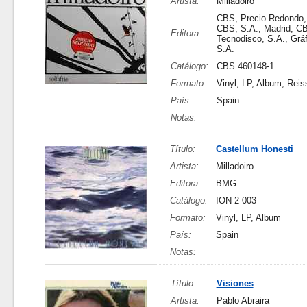
Artista:
Milladoiro
CBS, Precio Redondo,
CBS, S.A., Madrid, C
Editora:
Tecnodisco, S.A., Grá
S.A.
Catálogo:
CBS 460148-1
Formato:
Vinyl, LP, Album, Reis
País:
Spain
Notas:
Título:
Castellum Honesti
Artista:
Milladoiro
Editora:
BMG
Catálogo:
ION 2 003
Formato:
Vinyl, LP, Album
País:
Spain
Notas:
Título:
Visiones
Artista:
Pablo Abraira