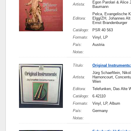
Egon Parolari & Alice 
Artista:
Baumann
Pelca, Evangelische K
Editora:
Elgg/ZH, Johannes Alt
Ernst Brandenburger
Catálogo:
PSR 40 563
Formato:
Vinyl, LP
País:
Austria
Notas:
Título:
Original Instruments
Jürg Schaeftlein, Niko
Artista:
Harnoncourt, Concent
Wien
Editora:
Telefunken, Das Alte 
Catálogo:
6.42110
Formato:
Vinyl, LP, Album
País:
Germany
Notas: