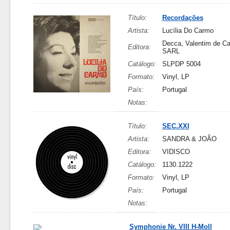
Título:
Recordações
Artista:
Lucília Do Carmo
Decca, Valentim de Ca
Editora:
SARL
Catálogo:
SLPDP 5004
Formato:
Vinyl, LP
País:
Portugal
Notas:
Título:
SEC.XXI
Artista:
SANDRA & JOÃO
Editora:
VIDISCO
Catálogo:
1130.1222
Formato:
Vinyl, LP
País:
Portugal
Notas:
Symphonie Nr. VIII H-Moll