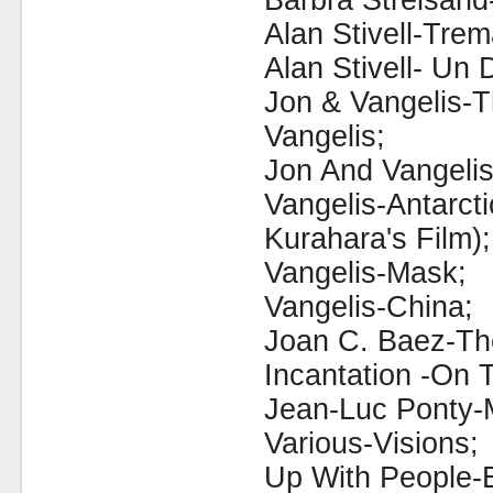
Barbra Streisand-
Alan Stivell-Trema
Alan Stivell- Un
Jon & Vangelis-
Vangelis;
Jon And Vangelis-
Vangelis-Antarct
Kurahara's Film);
Vangelis-Mask;
Vangelis-China;
Joan C. Baez-Th
Incantation -On 
Jean-Luc Ponty-M
Various-Visions;
Up With People-