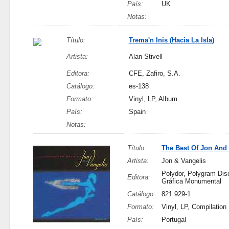
País:
UK
Notas:
Título:
Trema'n Inis (Hacia La Isla)
Artista:
Alan Stivell
Editora:
CFE, Zafiro, S.A.
Catálogo:
es-138
Formato:
Vinyl, LP, Album
País:
Spain
Notas:
Título:
The Best Of Jon And 
Artista:
Jon & Vangelis
Polydor, Polygram Di
Editora:
Gráfica Monumental
Catálogo:
821 929-1
Formato:
Vinyl, LP, Compilation
País:
Portugal