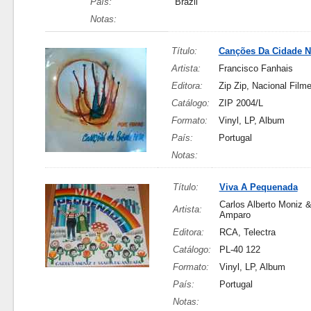
País:
Brazil
Notas:
Título:
Canções Da Cidade 
Artista:
Francisco Fanhais
Editora:
Zip Zip, Nacional Film
Catálogo:
ZIP 2004/L
Formato:
Vinyl, LP, Album
País:
Portugal
Notas:
Título:
Viva A Pequenada
Carlos Alberto Moniz 
Artista:
Amparo
Editora:
RCA, Telectra
Catálogo:
PL-40 122
Formato:
Vinyl, LP, Album
País:
Portugal
Notas: