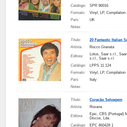
Catálogo:
SPR 90016
Formato:
Vinyl, LP, Compilation
País:
UK
Notas:
Título:
20 Fantastic Italian 
Artista:
Rocco Granata
Lotus, Saar s.r.l., Saar 
Editora:
s.r.l., Saar s.r.l.
Catálogo:
LPPS 11.124
Formato:
Vinyl, LP, Compilation
País:
Italy
Notas:
Título:
Coração Selvagem
Artista:
Rosana
Epic, CBS (Portugal) 
Editora:
Discos, Lda.
Catálogo:
EPC 460428 1