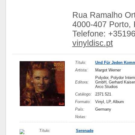
Rua Ramalho Ort
4000-407 Porto, 
Telefone: +3519
vinyldisc.pt
Título:
Und Für Jeden Komm
Artista:
Margot Werner
Polydor, Polydor Intern
Editora:
GmbH, Gerhard Kaise
Arco Studios
Catálogo:
2371 521
Formato:
Vinyl, LP, Album
País:
Germany
Notas:
Título:
Serenade