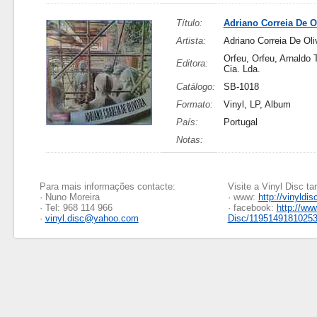
Título:
Adriano Correia De Ol
Artista:
Adriano Correia De Oli
Orfeu, Orfeu, Arnaldo 
Editora:
Cia. Lda.
Catálogo:
SB-1018
Formato:
Vinyl, LP, Album
País:
Portugal
Notas:
Para mais informações contacte:
Visite a Vinyl Disc 
· Nuno Moreira
· www:
http://vinyldis
· Tel: 968 114 966
· facebook:
http://ww
·
vinyl.disc@yahoo.com
Disc/1195149181025