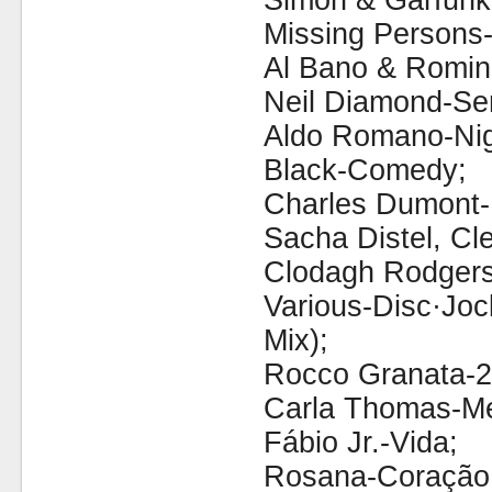
Simon & Garfunk
Missing Persons
Al Bano & Romina
Neil Diamond-Se
Aldo Romano-Nig
Black-Comedy;
Charles Dumont-
Sacha Distel, Cl
Clodagh Rodgers-
Various-Disc·Joc
Mix);
Rocco Granata-20
Carla Thomas-M
Fábio Jr.-Vida;
Rosana-Coração