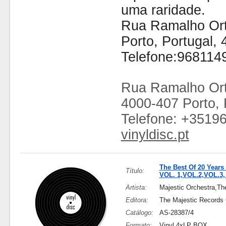
uma raridade.
Rua Ramalho Ort
Porto, Portugal,
Telefone:968114
Rua Ramalho Ort
4000-407 Porto, 
Telefone: +3519
vinyldisc.pt
The Best Of 20 Years
Título:
VOL. 1,VOL.2,VOL.3,
Artista:
Majestic Orchestra,Th
Editora:
The Majestic Records
Catálogo:
AS-28387/4
Formato:
Vinyl 4xLP BOX