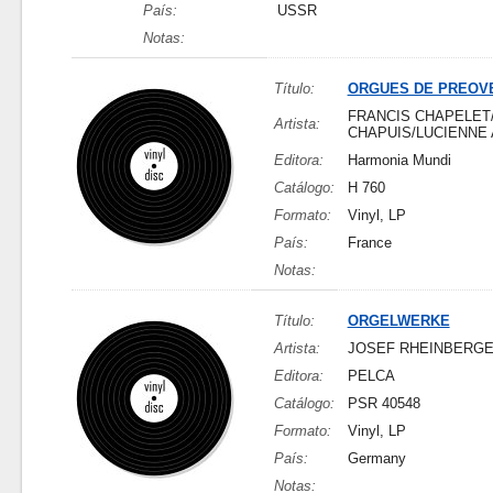
País:
USSR
Notas:
Título:
ORGUES DE PREOV
FRANCIS CHAPELET
Artista:
CHAPUIS/LUCIENNE 
Editora:
Harmonia Mundi
Catálogo:
H 760
Formato:
Vinyl, LP
País:
France
Notas:
Título:
ORGELWERKE
Artista:
JOSEF RHEINBERG
Editora:
PELCA
Catálogo:
PSR 40548
Formato:
Vinyl, LP
País:
Germany
Notas: