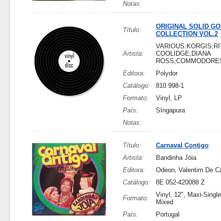
Notas:
ORIGINAL SOLID G
Título:
COLLECTION VOL.2
VARIOUS:KORGIS;RI
Artista:
COOLIDGE;DIANA
ROSS;COMMODORE
Editora:
Polydor
Catálogo:
810 998-1
Formato:
Vinyl, LP
País:
SIngapura
Notas:
Título:
Carnaval Contigo
Artista:
Bandinha Jóia
Editora:
Odeon, Valentim De C
Catálogo:
8E 052-420088 Z
Vinyl, 12", Maxi-Single,
Formato:
Mixed
País:
Portugal