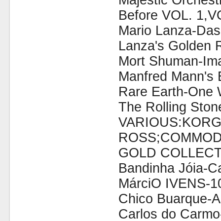
Majestic Orchest
Before VOL. 1,V
Mario Lanza-Das
Lanza's Golden R
Mort Shuman-Imag
Manfred Mann's E
Rare Earth-One 
The Rolling Ston
VARIOUS:KORG
ROSS;COMMODO
GOLD COLLECT
Bandinha Jóia-Ca
MárciO IVENS-
Chico Buarque-A
Carlos do Carm