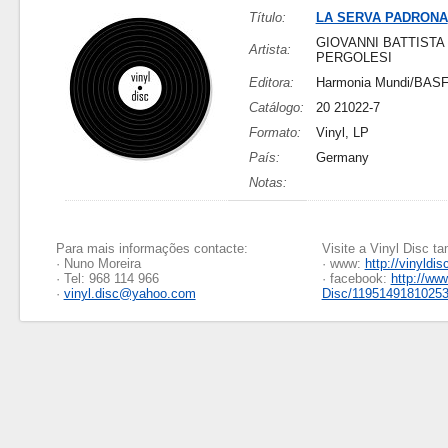
Título:
LA SERVA PADRONA
GIOVANNI BATTISTA
Artista:
PERGOLESI
Editora:
Harmonia Mundi/BAS
Catálogo:
20 21022-7
Formato:
Vinyl, LP
País:
Germany
Notas:
Para mais informações contacte:
Visite a Vinyl Disc 
· Nuno Moreira
· www:
http://vinyldis
· Tel: 968 114 966
· facebook:
http://ww
·
vinyl.disc@yahoo.com
Disc/1195149181025