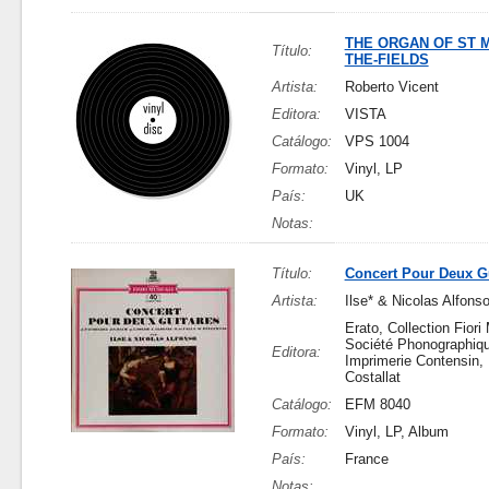
THE ORGAN OF ST M
Título:
THE-FIELDS
Artista:
Roberto Vicent
Editora:
VISTA
Catálogo:
VPS 1004
Formato:
Vinyl, LP
País:
UK
Notas:
Título:
Concert Pour Deux G
Artista:
Ilse* & Nicolas Alfons
Erato, Collection Fiori 
Société Phonographiqu
Editora:
Imprimerie Contensin, 
Costallat
Catálogo:
EFM 8040
Formato:
Vinyl, LP, Album
País:
France
Notas: