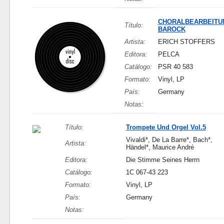
CHORALBEARBEITU
Título:
BAROCK
Artista:
ERICH STOFFERS
Editora:
PELCA
Catálogo:
PSR 40 583
Formato:
Vinyl, LP
País:
Germany
Notas:
Título:
Trompete Und Orgel Vol.5
Vivaldi*, De La Barre*, Bach*,
Artista:
Händel*, Maurice André
Editora:
Die Stimme Seines Herrn
Catálogo:
1C 067-43 223
Formato:
Vinyl, LP
País:
Germany
Notas: