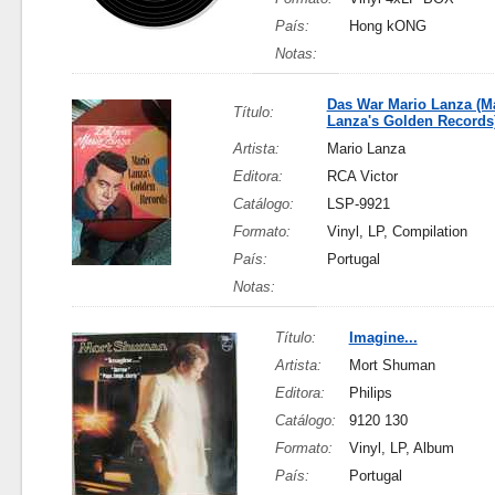
País:
Hong kONG
Notas:
Das War Mario Lanza (M
Título:
Lanza's Golden Records
Artista:
Mario Lanza
Editora:
RCA Victor
Catálogo:
LSP-9921
Formato:
Vinyl, LP, Compilation
País:
Portugal
Notas:
Título:
Imagine...
Artista:
Mort Shuman
Editora:
Philips
Catálogo:
9120 130
Formato:
Vinyl, LP, Album
País:
Portugal