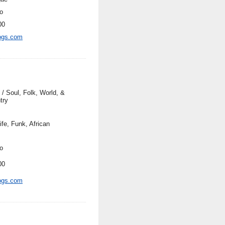
o
00
ogs.com
 / Soul, Folk, World, &
try
ife, Funk, African
o
00
ogs.com