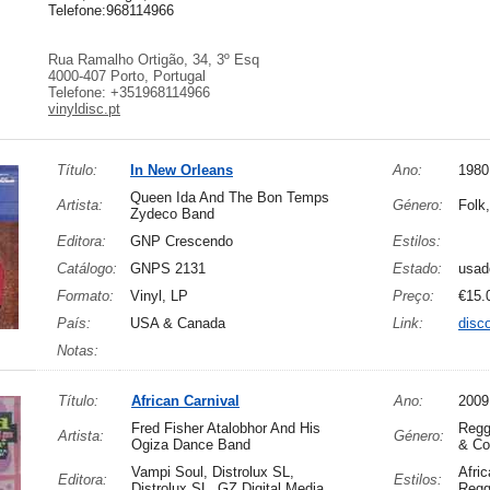
Telefone:968114966
Rua Ramalho Ortigão, 34, 3º Esq
4000-407 Porto, Portugal
Telefone: +351968114966
vinyldisc.pt
Título:
In New Orleans
Ano:
1980
Queen Ida And The Bon Temps
Artista:
Género:
Folk
Zydeco Band
Editora:
GNP Crescendo
Estilos:
Catálogo:
GNPS 2131
Estado:
usad
Formato:
Vinyl, LP
Preço:
€15.
País:
USA & Canada
Link:
disc
Notas:
Título:
African Carnival
Ano:
2009
Fred Fisher Atalobhor And His
Regg
Artista:
Género:
Ogiza Dance Band
& Co
Vampi Soul, Distrolux SL,
Afric
Editora:
Estilos:
Distrolux SL, GZ Digital Media
Reg