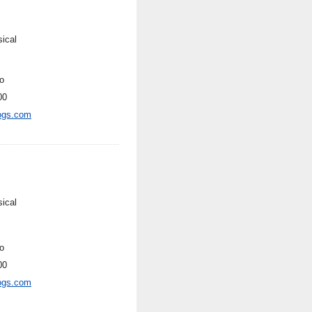
sical
o
00
ogs.com
sical
o
00
ogs.com