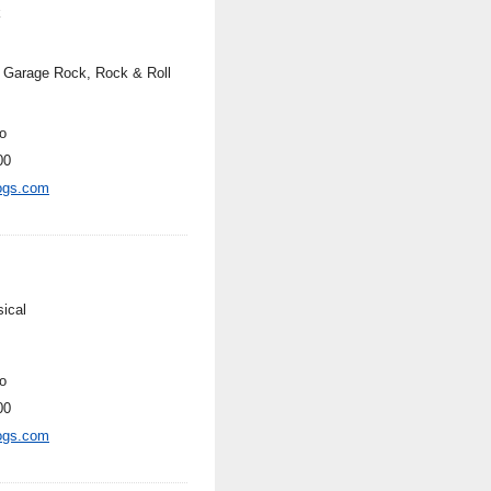
k
, Garage Rock, Rock & Roll
o
00
ogs.com
sical
o
00
ogs.com