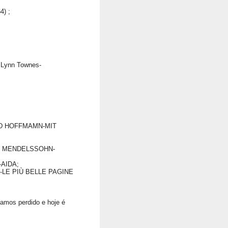
4) ;
l Lynn Townes-
D HOFFMAMN-MIT
X MENDELSSOHN-
AIDA;
LE PIÙ BELLE PAGINE
vamos perdido e hoje é