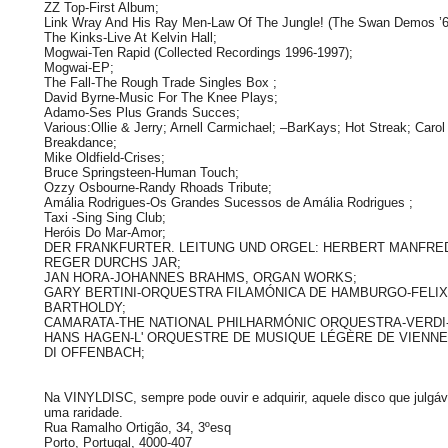
ZZ Top-First Album;
Link Wray And His Ray Men-Law Of The Jungle! (The Swan Demos ’6
The Kinks-Live At Kelvin Hall;
Mogwai-Ten Rapid (Collected Recordings 1996-1997);
Mogwai-EP;
The Fall-The Rough Trade Singles Box ;
David Byrne-Music For The Knee Plays;
Adamo-Ses Plus Grands Succes;
Various:Ollie & Jerry; Arnell Carmichael; –BarKays; Hot Streak; Caro
Breakdance;
Mike Oldfield-Crises;
Bruce Springsteen-Human Touch;
Ozzy Osbourne-Randy Rhoads Tribute;
Amália Rodrigues-Os Grandes Sucessos de Amália Rodrigues ;
Taxi -Sing Sing Club;
Heróis Do Mar-Amor;
DER FRANKFURTER. LEITUNG UND ORGEL: HERBERT MANFRE
REGER DURCHS JAR;
JAN HORA-JOHANNES BRAHMS, ORGAN WORKS;
GARY BERTINI-ORQUESTRA FILAMÓNICA DE HAMBURGO-FELI
BARTHOLDY;
CAMARATA-THE NATIONAL PHILHARMÓNIC ORQUESTRA-VERDI-
HANS HAGEN-L' ORQUESTRE DE MUSIQUE LÉGÈRE DE VIENNE-
DI OFFENBACH;
Na VINYLDISC, sempre pode ouvir e adquirir, aquele disco que julgá
uma raridade.
Rua Ramalho Ortigão, 34, 3ºesq
Porto, Portugal, 4000-407