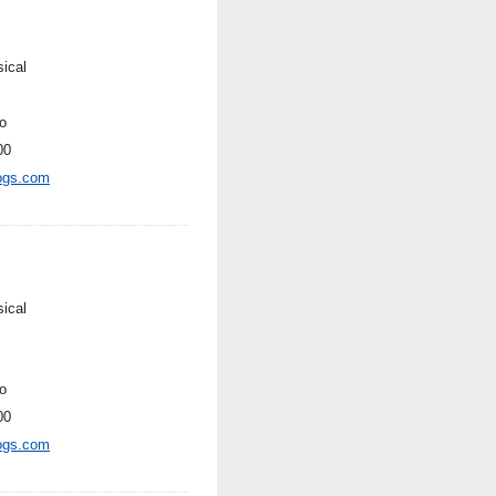
sical
o
00
ogs.com
sical
o
00
ogs.com