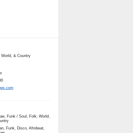
, World, & Country
o
00
ogs.com
ae, Funk / Soul, Folk, World,
untry
an, Funk, Disco, Afrobeat,
gae