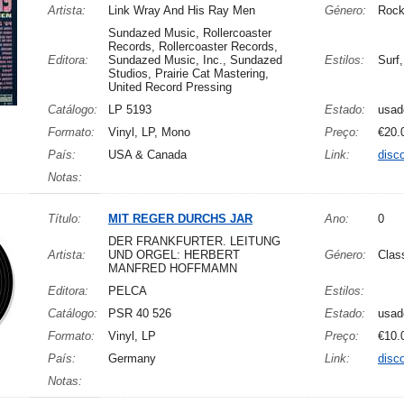
Artista:
Link Wray And His Ray Men
Género:
Roc
Sundazed Music, Rollercoaster
Records, Rollercoaster Records,
Editora:
Sundazed Music, Inc., Sundazed
Estilos:
Surf
Studios, Prairie Cat Mastering,
United Record Pressing
Catálogo:
LP 5193
Estado:
usad
Formato:
Vinyl, LP, Mono
Preço:
€20.
País:
USA & Canada
Link:
disc
Notas:
Título:
MIT REGER DURCHS JAR
Ano:
0
DER FRANKFURTER. LEITUNG
Artista:
UND ORGEL: HERBERT
Género:
Clas
MANFRED HOFFMAMN
Editora:
PELCA
Estilos:
Catálogo:
PSR 40 526
Estado:
usad
Formato:
Vinyl, LP
Preço:
€10.
País:
Germany
Link:
disc
Notas: