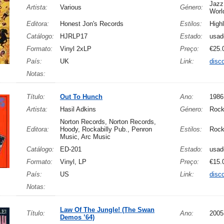
Jazz,
Artista:
Various
Género:
Worl
Editora:
Honest Jon's Records
Estilos:
High
Catálogo:
HJRLP17
Estado:
usad
Formato:
Vinyl 2xLP
Preço:
€25.
País:
UK
Link:
disc
Notas:
Título:
Out To Hunch
Ano:
1986
Artista:
Hasil Adkins
Género:
Roc
Norton Records, Norton Records,
Editora:
Hoody, Rockabilly Pub., Penron
Estilos:
Rock
Music, Arc Music
Catálogo:
ED-201
Estado:
usad
Formato:
Vinyl, LP
Preço:
€15.
País:
US
Link:
disc
Notas:
Law Of The Jungle! (The Swan
Título:
Ano:
2005
Demos ’64)