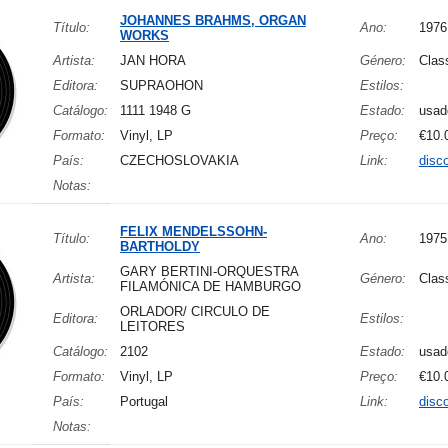
JOHANNES BRAHMS, ORGAN
Título:
Ano:
1976
WORKS
Artista:
JAN HORA
Género:
Clas
Editora:
SUPRAOHON
Estilos:
Catálogo:
1111 1948 G
Estado:
usad
Formato:
Vinyl, LP
Preço:
€10.
País:
CZECHOSLOVAKIA
Link:
disc
Notas:
FELIX MENDELSSOHN-
Título:
Ano:
1975
BARTHOLDY
GARY BERTINI-ORQUESTRA
Artista:
Género:
Clas
FILAMÓNICA DE HAMBURGO
ORLADOR/ CIRCULO DE
Editora:
Estilos:
LEITORES
Catálogo:
2102
Estado:
usad
Formato:
Vinyl, LP
Preço:
€10.
País:
Portugal
Link:
disc
Notas: