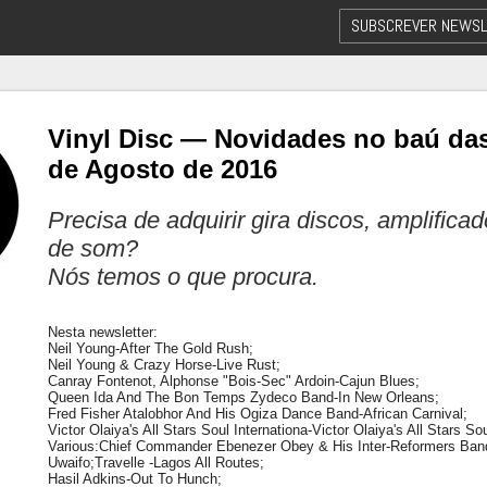
SUBSCREVER NEWSL
Vinyl Disc — Novidades no baú das
de Agosto de 2016
Precisa de adquirir gira discos, amplifica
de som?
Nós temos o que procura.
Nesta newsletter:
Neil Young-After The Gold Rush;
Neil Young & Crazy Horse-Live Rust;
Canray Fontenot, Alphonse "Bois-Sec" Ardoin-Cajun Blues;
Queen Ida And The Bon Temps Zydeco Band-In New Orleans;
Fred Fisher Atalobhor And His Ogiza Dance Band-African Carnival;
Victor Olaiya's All Stars Soul Internationa-Victor Olaiya's All Stars Sou
Various:Chief Commander Ebenezer Obey & His Inter-Reformers Band;
Uwaifo;Travelle -Lagos All Routes;
Hasil Adkins-Out To Hunch;