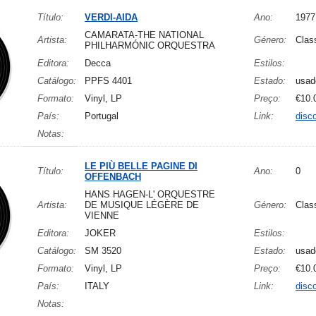
Título:
VERDI-AIDA
Ano:
1977
CAMARATA-THE NATIONAL
Artista:
Género:
Clas
PHILHARMÓNIC ORQUESTRA
Editora:
Decca
Estilos:
Catálogo:
PPFS 4401
Estado:
usad
Formato:
Vinyl, LP
Preço:
€10.
País:
Portugal
Link:
disc
Notas:
LE PIÙ BELLE PAGINE DI
Título:
Ano:
0
OFFENBACH
HANS HAGEN-L' ORQUESTRE
Artista:
DE MUSIQUE LÉGÈRE DE
Género:
Clas
VIENNE
Editora:
JOKER
Estilos:
Catálogo:
SM 3520
Estado:
usad
Formato:
Vinyl, LP
Preço:
€10.
País:
ITALY
Link:
disc
Notas: