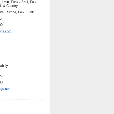
 Latin, Funk / Soul, Folk,
d, & Country
life, Rumba, Folk, Funk
o
00
ogs.com
k
abilly
o
00
ogs.com