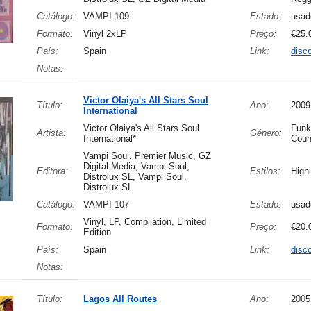
Catálogo:
VAMPI 109
Estado:
usad
Formato:
Vinyl 2xLP
Preço:
€25.
País:
Spain
Link:
disc
Notas:
Victor Olaiya's All Stars Soul
Título:
Ano:
2009
International
Victor Olaiya's All Stars Soul
Funk
Artista:
Género:
International*
Coun
Vampi Soul, Premier Music, GZ
Digital Media, Vampi Soul,
Editora:
Estilos:
Highl
Distrolux SL, Vampi Soul,
Distrolux SL
Catálogo:
VAMPI 107
Estado:
usad
Vinyl, LP, Compilation, Limited
Formato:
Preço:
€20.
Edition
País:
Spain
Link:
disc
Notas:
Título:
Lagos All Routes
Ano:
2005