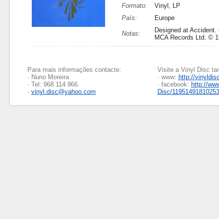
Formato:
Vinyl, LP
País:
Europe
Designed at Accident.
Notas:
MCA Records Ltd. © 1
Para mais informações contacte:
Visite a Vinyl Disc 
· Nuno Moreira
· www:
http://vinyldis
· Tel: 968 114 966
· facebook:
http://ww
·
vinyl.disc@yahoo.com
Disc/1195149181025