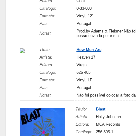
Editora:
Cook
Catálogo:
0-33-003
Formato:
Vinyl, 12"
País:
Portugal
Prod.by Adams & Fleisner Não foi 
Notas:
posso envia-la por e-mail:
Título:
How Men Are
Artista:
Heaven 17
Editora:
Virgin
Catálogo:
626 405
Formato:
Vinyl, LP
País:
Portugal
Notas:
Não foi possível colocar a foto da
Título:
Blast
Artista:
Holly Johnson
Editora:
MCA Records
Catálogo:
256 395-1