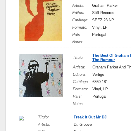
Artista:
Graham Parker
Editora:
Stiff Records
Catálogo:
SEEZ 23 NP
Formato:
Vinyl, LP
País:
Portugal
Notas:
The Best Of Graham 
Título:
The Rumour
Artista:
Graham Parker And T
Editora:
Vertigo
Catálogo:
6360 181
Formato:
Vinyl, LP
País:
Portugal
Notas:
Título:
Freak It Out Mr DJ
Artista:
Dr. Groove