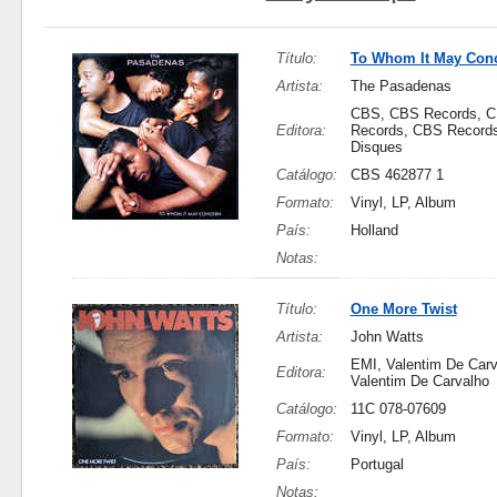
Título:
To Whom It May Con
Artista:
The Pasadenas
CBS, CBS Records, 
Editora:
Records, CBS Record
Disques
Catálogo:
CBS 462877 1
Formato:
Vinyl, LP, Album
País:
Holland
Notas:
Título:
One More Twist
Artista:
John Watts
EMI, Valentim De Carv
Editora:
Valentim De Carvalho
Catálogo:
11C 078-07609
Formato:
Vinyl, LP, Album
País:
Portugal
Notas: