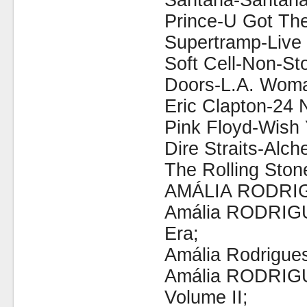
Santana-Santana'
Prince-U Got Th
Supertramp-Live 
Soft Cell-Non-St
Doors-L.A. Wom
Eric Clapton-24 
Pink Floyd-Wish
Dire Straits-Alch
The Rolling Ston
AMÁLIA RODRI
Amália RODRIG
Era;
Amália Rodrigue
Amália RODRIGU
Volume II;