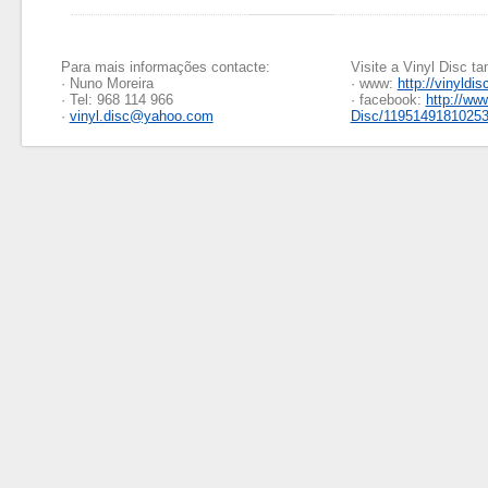
Para mais informações contacte:
Visite a Vinyl Disc 
· Nuno Moreira
· www:
http://vinyldis
· Tel: 968 114 966
· facebook:
http://ww
·
vinyl.disc@yahoo.com
Disc/1195149181025