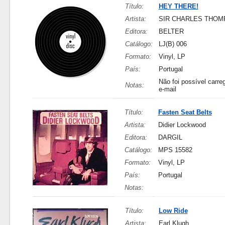
Título:
HEY THERE!
Artista:
SIR CHARLES THO
Editora:
BELTER
Catálogo:
LJ(B) 006
Formato:
Vinyl, LP
País:
Portugal
Não foi possível carreg
Notas:
e-mail
Título:
Fasten Seat Belts
Artista:
Didier Lockwood
Editora:
DARGIL
Catálogo:
MPS 15582
Formato:
Vinyl, LP
País:
Portugal
Notas:
Título:
Low Ride
Artista:
Earl Klugh