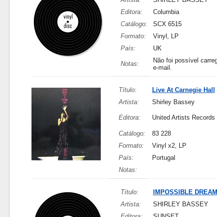
Editora:
Columbia
Catálogo:
SCX 6515
Formato:
Vinyl, LP
País:
UK
Não foi possível carreg
Notas:
e-mail.
Título:
Live At Carnegie Hall
Artista:
Shirley Bassey
Editora:
United Artists Records
Catálogo:
83 228
Formato:
Vinyl x2, LP
País:
Portugal
Notas:
Título:
IMPOSSIBLE DREA
Artista:
SHIRLEY BASSEY
Editora:
SUNSET