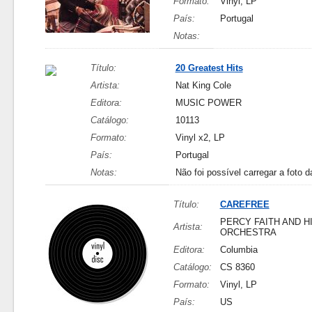
Formato:
Vinyl, LP
País:
Portugal
Notas:
Título:
20 Greatest Hits
Artista:
Nat King Cole
Editora:
MUSIC POWER
Catálogo:
10113
Formato:
Vinyl x2, LP
País:
Portugal
Notas:
Não foi possível carregar a foto d
Título:
CAREFREE
PERCY FAITH AND H
Artista:
ORCHESTRA
Editora:
Columbia
Catálogo:
CS 8360
Formato:
Vinyl, LP
País:
US