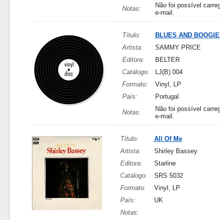
Não foi possível carreg
Notas:
e-mail.
Título:
BLUES AND BOOGIE
Artista:
SAMMY PRICE
Editora:
BELTER
Catálogo:
LJ(B) 004
Formato:
Vinyl, LP
País:
Portugal
Não foi possível carreg
Notas:
e-mail.
Título:
All Of Me
Artista:
Shirley Bassey
Editora:
Starline
Catálogo:
SRS 5032
Formato:
Vinyl, LP
País:
UK
Notas: