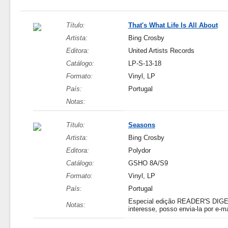
Título:
That's What Life Is All About
Artista:
Bing Crosby
Editora:
United Artists Records
Catálogo:
LP-S-13-18
Formato:
Vinyl, LP
País:
Portugal
Notas:
Título:
Seasons
Artista:
Bing Crosby
Editora:
Polydor
Catálogo:
GSHO 8A/S9
Formato:
Vinyl, LP
País:
Portugal
Especial edição READER'S DIGEST.
Notas:
interesse, posso envia-la por e-ma