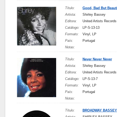
Título:
Good, Bad But Beauti
Artista:
Shirley Bassey
Editora:
United Artists Records
Catálogo:
LP-S-13-13
Formato:
Vinyl, LP
País:
Portugal
Notas:
Título:
Never Never Never
Artista:
Shirley Bassey
Editora:
United Artists Records
Catálogo:
LP-S-13-7
Formato:
Vinyl, LP
País:
Portugal
Notas:
Título:
BROADWAY BASSEY
Artista:
SHIRLEY BASSEY