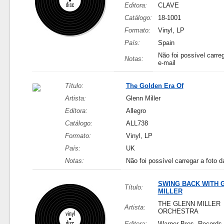
Editora:
CLAVE
Catálogo:
18-1001
Formato:
Vinyl, LP
País:
Spain
Não foi possível carreg
Notas:
e-mail
Título:
The Golden Era Of
Artista:
Glenn Miller
Editora:
Allegro
Catálogo:
ALL738
Formato:
Vinyl, LP
País:
UK
Notas:
Não foi possível carregar a foto d
SWING BACK WITH 
Título:
MILLER
THE GLENN MILLER
Artista:
ORCHESTRA
Editora:
Warner Bros. Records