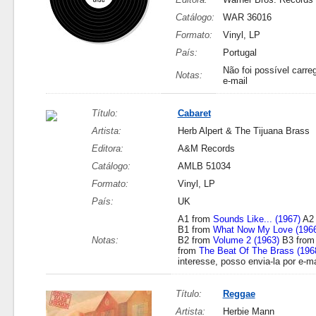
Catálogo:
WAR 36016
Formato:
Vinyl, LP
País:
Portugal
Não foi possível carreg
Notas:
e-mail
Título:
Cabaret
Artista:
Herb Alpert & The Tijuana Brass
Editora:
A&M Records
Catálogo:
AMLB 51034
Formato:
Vinyl, LP
País:
UK
A1 from
Sounds Like... (1967)
A2
B1 from
What Now My Love (1966
Notas:
B2 from
Volume 2 (1963)
B3 fro
from
The Beat Of The Brass (196
interesse, posso envia-la por e-ma
Título:
Reggae
Artista:
Herbie Mann