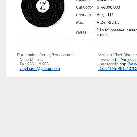
Catálogo:
SRA 398.003
Formato:
Vinyl, LP
País:
AUSTRALIA
Não foi possível carreg
Notas:
e-mail.
Para mais informações contacte:
Visite a Vinyl Disc 
· Nuno Moreira
· www:
http://vinyldis
· Tel: 968 114 966
· facebook:
http://ww
·
vinyl.disc@yahoo.com
Disc/1195149181025