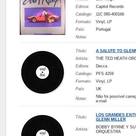
Editora:
Capitol Records
Catálogo:
11C 080-400166
Formato:
Vinyl, LP
País:
Portugal
Notas:
Título:
A SALUTE TO GLEN
Artista:
THE TED HEATH OR
Editora:
Decca
Catálogo:
PFS 4259
Formato:
Vinyl, LP
País:
UK
Não foi possível carreg
Notas:
e-mail
LOS GRANDES EXIT
Título:
GLENN MILLER
BOBBY BYRNE Y SU
Artista:
ORQUESTRA