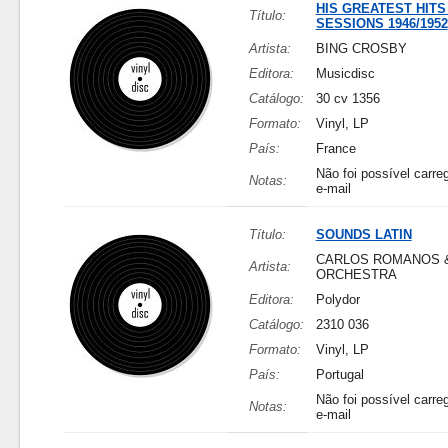
HIS GREATEST HITS
Título:
SESSIONS 1946/1952
Artista:
BING CROSBY
Editora:
Musicdisc
Catálogo:
30 cv 1356
Formato:
Vinyl, LP
País:
France
Não foi possível carreg
Notas:
e-mail
Título:
SOUNDS LATIN
CARLOS ROMANOS &
Artista:
ORCHESTRA
Editora:
Polydor
Catálogo:
2310 036
Formato:
Vinyl, LP
País:
Portugal
Não foi possível carreg
Notas:
e-mail