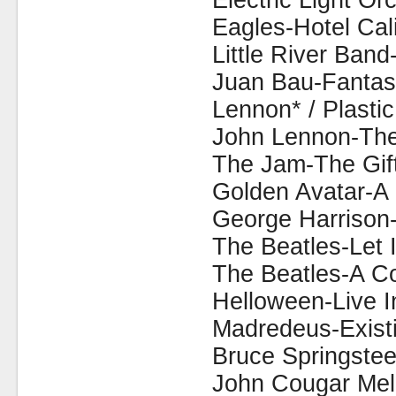
Electric Light O
Eagles-Hotel Cali
Little River Ban
Juan Bau-Fantas
Lennon* / Plasti
John Lennon-The
The Jam-The Gift
Golden Avatar-A
George Harrison-
The Beatles-Let I
The Beatles-A Co
Helloween-Live I
Madredeus-Existi
Bruce Springste
John Cougar Mel