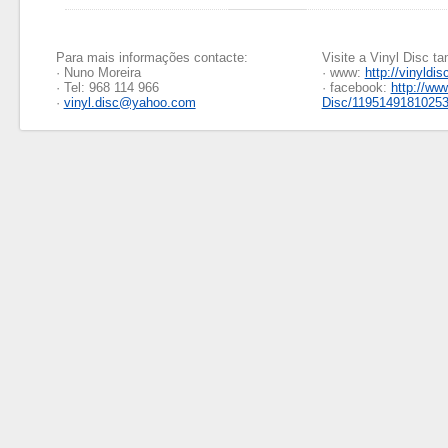
Para mais informações contacte:
Visite a Vinyl Disc 
· Nuno Moreira
· www:
http://vinyldis
· Tel: 968 114 966
· facebook:
http://ww
·
vinyl.disc@yahoo.com
Disc/1195149181025