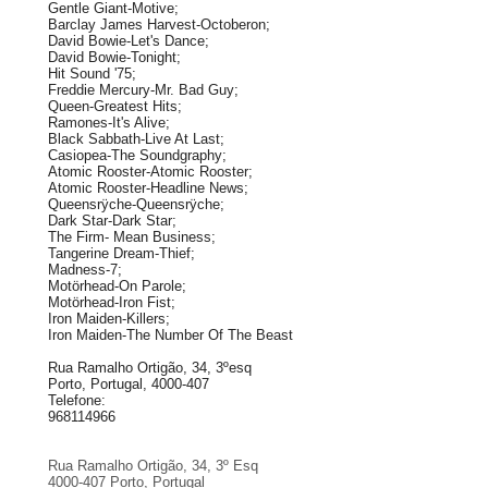
Gentle Giant-Motive;
Barclay James Harvest-Octoberon;
David Bowie-Let's Dance;
David Bowie-Tonight;
Hit Sound '75;
Freddie Mercury-Mr. Bad Guy;
Queen-Greatest Hits;
Ramones-It's Alive;
Black Sabbath-Live At Last;
Casiopea-The Soundgraphy;
Atomic Rooster-Atomic Rooster;
Atomic Rooster-Headline News;
Queensrÿche-Queensrÿche;
Dark Star-Dark Star;
The Firm- Mean Business;
Tangerine Dream-Thief;
Madness-7;
Motörhead-On Parole;
Motörhead-Iron Fist;
Iron Maiden-Killers;
Iron Maiden-The Number Of The Beast
Rua Ramalho Ortigão, 34, 3ºesq
Porto, Portugal, 4000-407
Telefone:
968114966
Rua Ramalho Ortigão, 34, 3º Esq
4000-407 Porto, Portugal