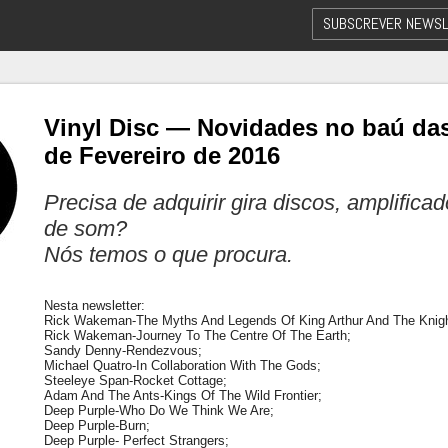
SUBSCREVER NEWSL
Vinyl Disc — Novidades no baú das
de Fevereiro de 2016
Precisa de adquirir gira discos, amplifica
de som?
Nós temos o que procura.
Nesta newsletter:
Rick Wakeman-The Myths And Legends Of King Arthur And The Knigh
Rick Wakeman-Journey To The Centre Of The Earth;
Sandy Denny-Rendezvous;
Michael Quatro-In Collaboration With The Gods;
Steeleye Span-Rocket Cottage;
Adam And The Ants-Kings Of The Wild Frontier;
Deep Purple-Who Do We Think We Are;
Deep Purple-Burn;
Deep Purple- Perfect Strangers;