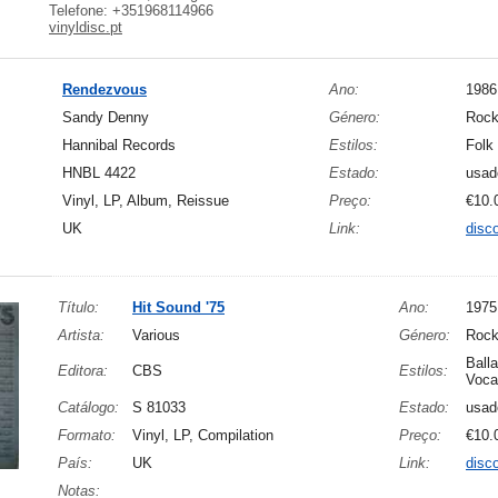
Telefone: +351968114966
vinyldisc.pt
Rendezvous
Ano:
1986
Sandy Denny
Género:
Roc
Hannibal Records
Estilos:
Folk
HNBL 4422
Estado:
usad
Vinyl, LP, Album, Reissue
Preço:
€10.
UK
Link:
disc
Título:
Hit Sound '75
Ano:
1975
Artista:
Various
Género:
Rock
Ball
Editora:
CBS
Estilos:
Voca
Catálogo:
S 81033
Estado:
usad
Formato:
Vinyl, LP, Compilation
Preço:
€10.
País:
UK
Link:
disc
Notas: