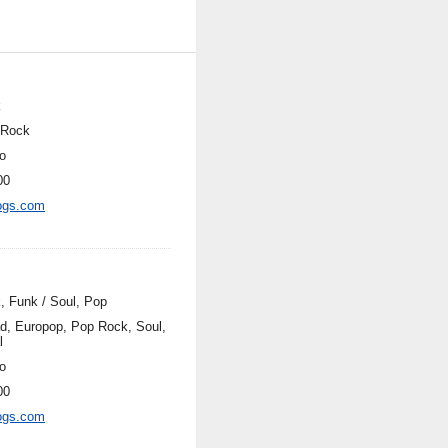
k
 Rock
o
00
ogs.com
, Funk / Soul, Pop
ad, Europop, Pop Rock, Soul,
l
o
00
ogs.com