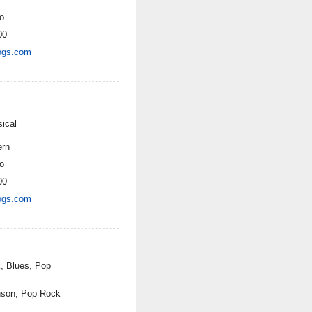
o
00
ogs.com
sical
rn
o
00
ogs.com
, Blues, Pop
son, Pop Rock