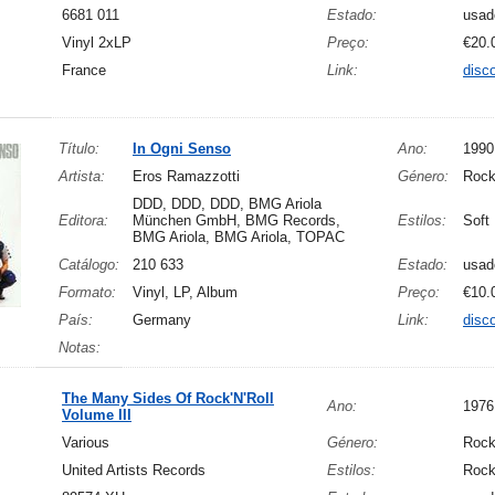
6681 011
Estado:
usad
Vinyl 2xLP
Preço:
€20.
France
Link:
disc
Título:
In Ogni Senso
Ano:
1990
Artista:
Eros Ramazzotti
Género:
Rock
DDD, DDD, DDD, BMG Ariola
Editora:
München GmbH, BMG Records,
Estilos:
Soft
BMG Ariola, BMG Ariola, TOPAC
Catálogo:
210 633
Estado:
usad
Formato:
Vinyl, LP, Album
Preço:
€10.
País:
Germany
Link:
disc
Notas:
The Many Sides Of Rock'N'Roll
Ano:
1976
Volume III
Various
Género:
Rock
United Artists Records
Estilos:
Rock