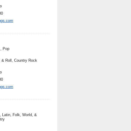
o
00
ogs.com
, Pop
 & Roll, Country Rock
o
00
ogs.com
 Latin, Folk, World, &
try