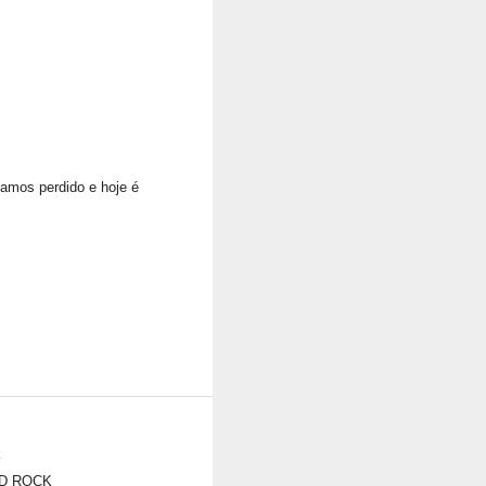
vamos perdido e hoje é
k
D ROCK