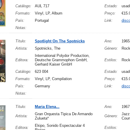
Catálogo:
AUL 717
Estado:
usad
Formato:
Vinyl, LP, Album
Preço:
€15.
País:
Portugal
Link:
disc
Notas:
Título:
Spotlight On The Spotnicks
Ano:
1965
Artista:
Spotnicks, The
Género:
Rock
International Polydor Production,
Editora:
Deutsche Grammophon GmbH,
Estilos:
Rock
Gerhard Kaiser GmbH
Catálogo:
623 004
Estado:
usad
Formato:
Vinyl, LP, Compilation
Preço:
€15.
País:
Germany
Link:
disc
Notas:
Título:
Maria Elena...
Ano:
1967
Gran Orquesta Tipica De Armando
Jazz,
Artista:
Género:
Zulueta*
Coun
Ekipo, Sonido Espectacular 4
Editora:
Estilos:
Pistas