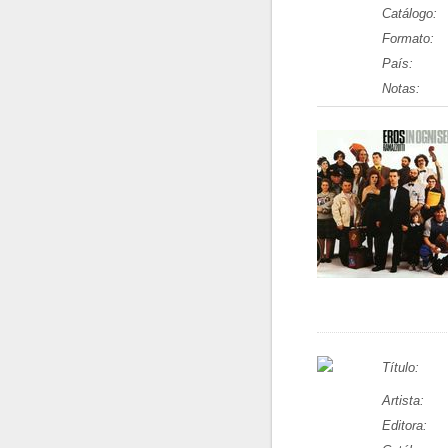
Catálogo:
Formato:
País:
Notas:
Título:
Artista:
Editora: