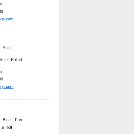
o
00
ogs.com
, Pop
 Rock, Ballad
o
00
ogs.com
, Blues, Pop
 & Roll