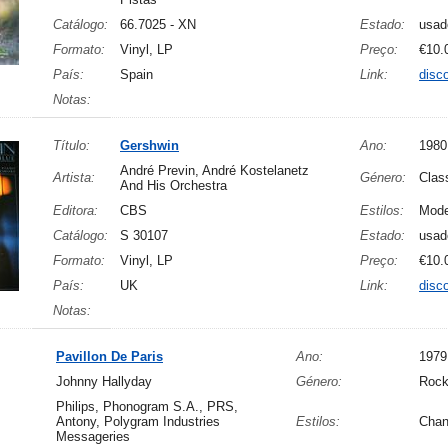
Catálogo:
66.7025 - XN
Estado:
usad
Formato:
Vinyl, LP
Preço:
€10.
País:
Spain
Link:
disc
Notas:
Título:
Gershwin
Ano:
1980
André Previn, André Kostelanetz
Artista:
Género:
Clas
And His Orchestra
Editora:
CBS
Estilos:
Mode
Catálogo:
S 30107
Estado:
usad
Formato:
Vinyl, LP
Preço:
€10.
País:
UK
Link:
disc
Notas:
Pavillon De Paris
Ano:
1979
Johnny Hallyday
Género:
Rock
Philips, Phonogram S.A., PRS,
Antony, Polygram Industries
Estilos:
Chan
Messageries