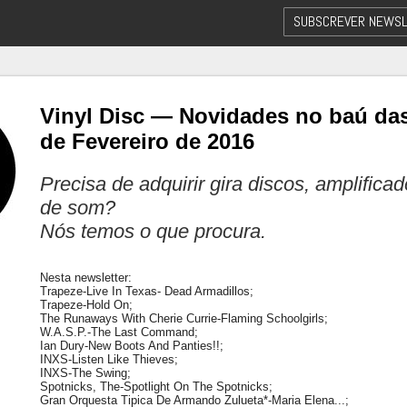
SUBSCREVER NEWSL
Vinyl Disc — Novidades no baú das
de Fevereiro de 2016
Precisa de adquirir gira discos, amplifica
de som?
Nós temos o que procura.
Nesta newsletter:
Trapeze-Live In Texas- Dead Armadillos;
Trapeze-Hold On;
The Runaways With Cherie Currie-Flaming Schoolgirls;
W.A.S.P.-The Last Command;
Ian Dury-New Boots And Panties!!;
INXS-Listen Like Thieves;
INXS-The Swing;
Spotnicks, The-Spotlight On The Spotnicks;
Gran Orquesta Tipica De Armando Zulueta*-Maria Elena...;