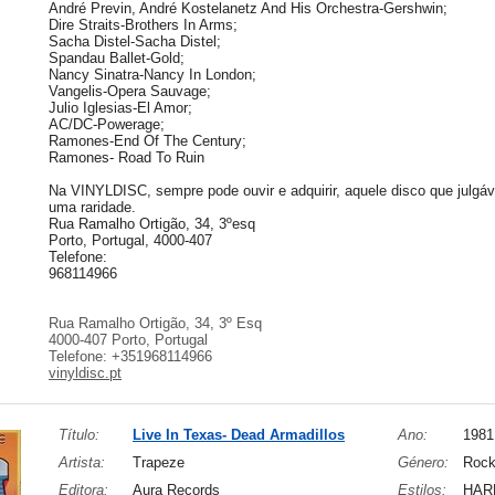
André Previn, André Kostelanetz And His Orchestra-Gershwin;
Dire Straits-Brothers In Arms;
Sacha Distel-Sacha Distel;
Spandau Ballet-Gold;
Nancy Sinatra-Nancy In London;
Vangelis-Opera Sauvage;
Julio Iglesias-El Amor;
AC/DC-Powerage;
Ramones-End Of The Century;
Ramones- Road To Ruin
Na VINYLDISC, sempre pode ouvir e adquirir, aquele disco que julgá
uma raridade.
Rua Ramalho Ortigão, 34, 3ºesq
Porto, Portugal, 4000-407
Telefone:
968114966
Rua Ramalho Ortigão, 34, 3º Esq
4000-407 Porto, Portugal
Telefone: +351968114966
vinyldisc.pt
Título:
Live In Texas- Dead Armadillos
Ano:
1981
Artista:
Trapeze
Género:
Roc
Editora:
Aura Records
Estilos:
HAR