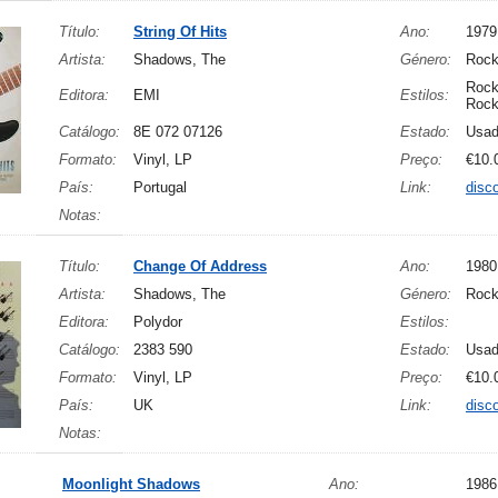
Título:
String Of Hits
Ano:
1979
Artista:
Shadows, The
Género:
Roc
Rock
Editora:
EMI
Estilos:
Roc
Catálogo:
8E 072 07126
Estado:
Usa
Formato:
Vinyl, LP
Preço:
€10.
País:
Portugal
Link:
disc
Notas:
Título:
Change Of Address
Ano:
1980
Artista:
Shadows, The
Género:
Roc
Editora:
Polydor
Estilos:
Catálogo:
2383 590
Estado:
Usa
Formato:
Vinyl, LP
Preço:
€10.
País:
UK
Link:
disc
Notas:
Moonlight Shadows
Ano:
1986