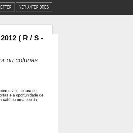
ETTER
VER ANTERIORES
12 ( R / S -
dor ou colunas
re o vinil, leitura de
ortas e a oportunidade de
om café ou uma bebida