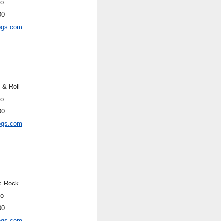
do
00
ogs.com
k
 & Roll
do
00
ogs.com
k
s Rock
do
00
ogs.com