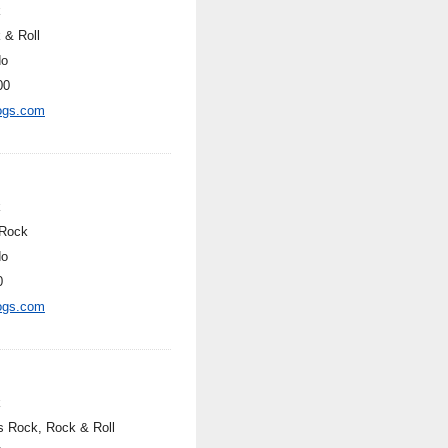
k
 & Roll
do
00
ogs.com
k
Rock
do
0
ogs.com
k
s Rock, Rock & Roll