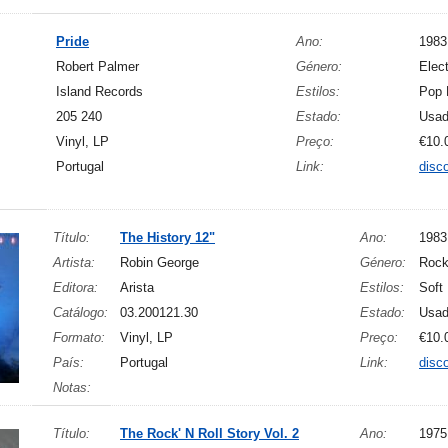
Pride
Ano:
1983
Robert Palmer
Género:
Elect
Island Records
Estilos:
Pop 
205 240
Estado:
Usa
Vinyl, LP
Preço:
€10.
Portugal
Link:
disc
Título:
The History 12"
Ano:
1983
Artista:
Robin George
Género:
Roc
Editora:
Arista
Estilos:
Soft
Catálogo:
03.200121.30
Estado:
Usa
Formato:
Vinyl, LP
Preço:
€10.
País:
Portugal
Link:
disc
Notas:
Título:
The Rock' N Roll Story Vol. 2
Ano:
1975