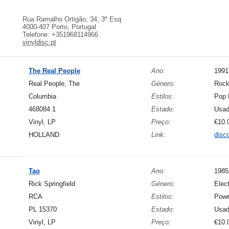
Rua Ramalho Ortigão, 34, 3º Esq
4000-407 Porto, Portugal
Telefone: +351968114966
vinyldisc.pt
The Real People
Ano:
1991
Real People, The
Género:
Roc
Columbia
Estilos:
Pop 
468084 1
Estado:
Usa
Vinyl, LP
Preço:
€10.
HOLLAND
Link:
disc
Tao
Ano:
1985
Rick Springfield
Género:
Elect
RCA
Estilos:
Powe
PL 15370
Estado:
Usa
Vinyl, LP
Preço:
€10.