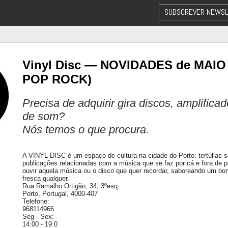
SUBSCREVER NEWSL
Vinyl Disc — NOVIDADES de MAIO 20
POP ROCK)
Precisa de adquirir gira discos, amplifica
de som?
Nós temos o que procura.
A VINYL DISC é um espaço de cultura na cidade do Porto: tertúlias sob
publicações relacionadas com a música que se faz por cá e fora de p
ouvir aquela música ou o disco que quer recordar, saboreando um b
fresca qualquer.
Rua Ramalho Ortigão, 34, 3ºesq
Porto, Portugal, 4000-407
Telefone:
968114966
Seg - Sex:
14:00 - 19:0