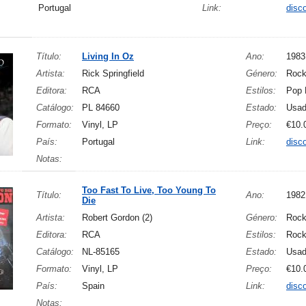
Portugal
Link:
disc
Título:
Living In Oz
Ano:
1983
Artista:
Rick Springfield
Género:
Roc
Editora:
RCA
Estilos:
Pop 
Catálogo:
PL 84660
Estado:
Usa
Formato:
Vinyl, LP
Preço:
€10.
País:
Portugal
Link:
disc
Notas:
Too Fast To Live, Too Young To
Título:
Ano:
1982
Die
Artista:
Robert Gordon (2)
Género:
Roc
Editora:
RCA
Estilos:
Rock
Catálogo:
NL-85165
Estado:
Usa
Formato:
Vinyl, LP
Preço:
€10.
País:
Spain
Link:
disc
Notas: