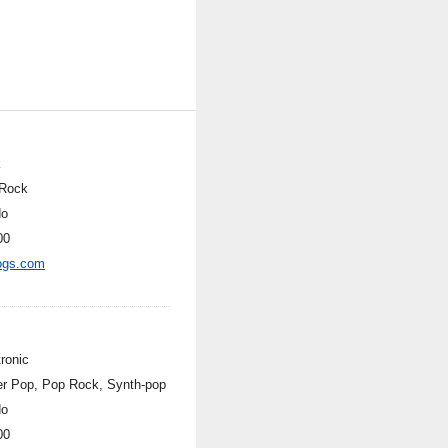
k
Rock
do
00
ogs.com
ronic
r Pop, Pop Rock, Synth-pop
do
00