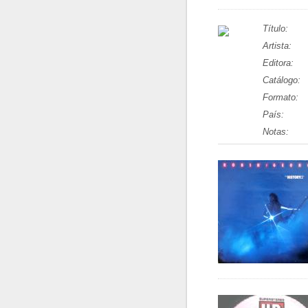
Título:
Artista:
Editora:
Catálogo:
Formato:
País:
Notas: