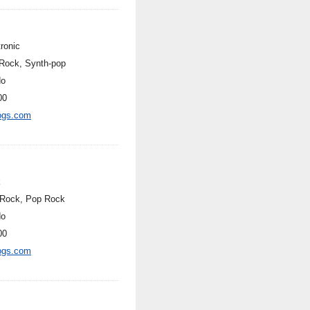
ronic
Rock, Synth-pop
do
00
ogs.com
k
 Rock, Pop Rock
do
00
ogs.com