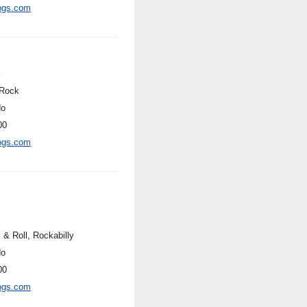
ogs.com
k
Rock
do
00
ogs.com
k
 & Roll, Rockabilly
do
00
ogs.com