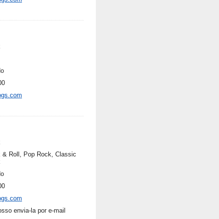
k
do
00
ogs.com
k
 & Roll, Pop Rock, Classic
k
do
00
ogs.com
osso envia-la por e-mail