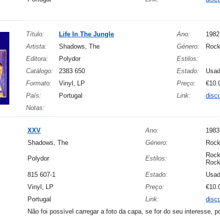
Título:
Life In The Jungle
Ano:
1982
Artista:
Shadows, The
Género:
Roc
Editora:
Polydor
Estilos:
Catálogo:
2383 650
Estado:
Usa
Formato:
Vinyl, LP
Preço:
€10.
País:
Portugal
Link:
disc
Notas:
XXV
Ano:
1983
Shadows, The
Género:
Roc
Rock
Polydor
Estilos:
Roc
815 607-1
Estado:
Usa
Vinyl, LP
Preço:
€10.
Portugal
Link:
disc
Não foi possìvel carregar a foto da capa, se for do seu interesse, p