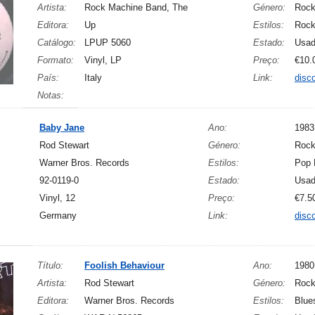
Artista:
Rock Machine Band, The
Género:
Roc
Editora:
Up
Estilos:
Rock
Catálogo:
LPUP 5060
Estado:
Usa
Formato:
Vinyl, LP
Preço:
€10.
País:
Italy
Link:
disc
Notas:
Baby Jane
Ano:
1983
Rod Stewart
Género:
Roc
Warner Bros. Records
Estilos:
Pop 
92-0119-0
Estado:
Usa
Vinyl, 12
Preço:
€7.5
Germany
Link:
disc
Título:
Foolish Behaviour
Ano:
1980
Artista:
Rod Stewart
Género:
Roc
Editora:
Warner Bros. Records
Estilos:
Blue