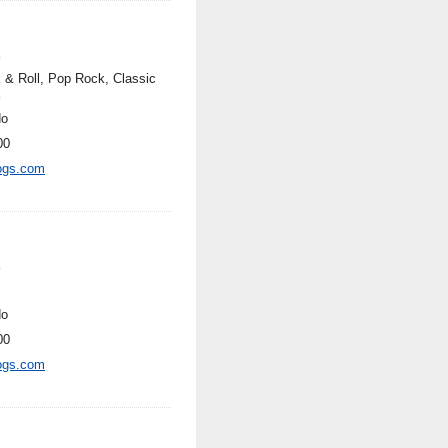
k
 & Roll, Pop Rock, Classic
k
do
00
ogs.com
k
do
00
ogs.com