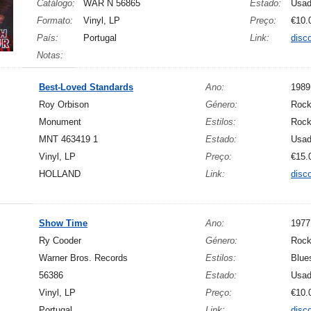
Catálogo:
WAR N 56865
Estado:
Usa
Formato:
Vinyl, LP
Preço:
€10.
País:
Portugal
Link:
disc
Notas:
Best-Loved Standards
Ano:
1989
Roy Orbison
Género:
Roc
Monument
Estilos:
Rock
MNT 463419 1
Estado:
Usa
Vinyl, LP
Preço:
€15.
HOLLAND
Link:
disc
Show Time
Ano:
1977
Ry Cooder
Género:
Roc
Warner Bros. Records
Estilos:
Blue
56386
Estado:
Usa
Vinyl, LP
Preço:
€10.
Portugal
Link:
disc