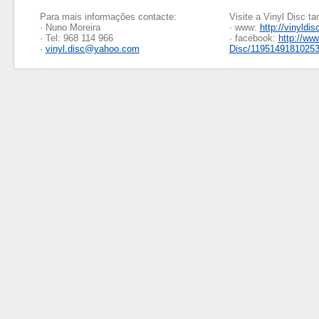
Para mais informações contacte:
Visite a Vinyl Disc 
· Nuno Moreira
· www:
http://vinyldis
· Tel: 968 114 966
· facebook:
http://ww
·
vinyl.disc@yahoo.com
Disc/1195149181025