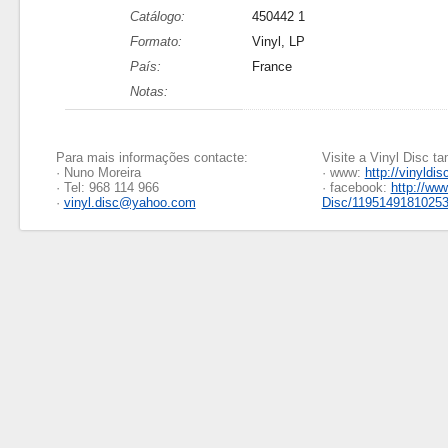
Catálogo:
450442 1
Formato:
Vinyl, LP
País:
France
Notas:
Para mais informações contacte:
Visite a Vinyl Disc 
· Nuno Moreira
· www:
http://vinyldis
· Tel: 968 114 966
· facebook:
http://ww
·
vinyl.disc@yahoo.com
Disc/1195149181025