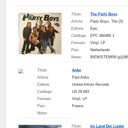
Título:
The Party Boys
Artista:
Party Boys, The (3)
Editora:
Epic
Catálogo:
EPC 460485 1
Formato:
Vinyl, LP
País:
Netherlands
Notas:
BIEM/STEMRA (p)1987 P
Título:
Anka
Artista:
Paul Anka
Editora:
United Artists Records
Catálogo:
UA 29.683
Formato:
Vinyl, LP
País:
France
Notas:
Título:
Im Land Der Lieder