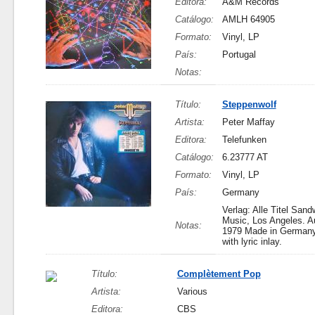
Editora:
A&M Records
Catálogo:
AMLH 64905
Formato:
Vinyl, LP
País:
Portugal
Notas:
Título:
Steppenwolf
Artista:
Peter Maffay
Editora:
Telefunken
Catálogo:
6.23777 AT
Formato:
Vinyl, LP
País:
Germany
Verlag: Alle Titel San
Music, Los Angeles. A
Notas:
1979 Made in German
with lyric inlay.
Título:
Complètement Pop
Artista:
Various
Editora:
CBS