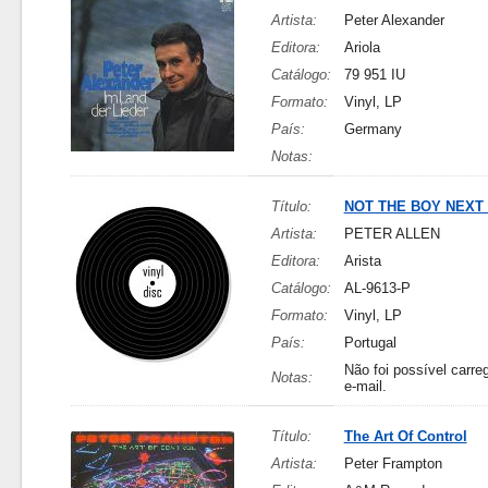
Artista:
Peter Alexander
Editora:
Ariola
Catálogo:
79 951 IU
Formato:
Vinyl, LP
País:
Germany
Notas:
Título:
NOT THE BOY NEXT
Artista:
PETER ALLEN
Editora:
Arista
Catálogo:
AL-9613-P
Formato:
Vinyl, LP
País:
Portugal
Não foi possível carreg
Notas:
e-mail.
Título:
The Art Of Control
Artista:
Peter Frampton