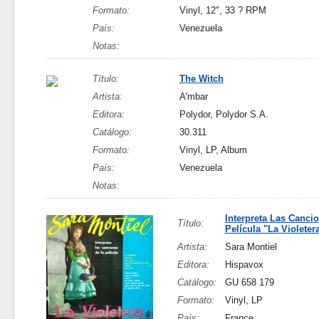
Formato:
Vinyl, 12", 33 ? RPM
País:
Venezuela
Notas:
Título:
The Witch
Artista:
A'mbar
Editora:
Polydor, Polydor S.A.
Catálogo:
30.311
Formato:
Vinyl, LP, Album
País:
Venezuela
Notas:
Interpreta Las Canci
Título:
Película "La Violeter
Artista:
Sara Montiel
Editora:
Hispavox
Catálogo:
GU 658 179
Formato:
Vinyl, LP
País:
France