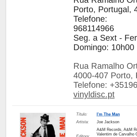
Rua Ramalho Ort
Porto, Portugal,
Telefone:
968114966
Seg. a Sext - Fe
Domingo: 10h00 
Rua Ramalho Ort
4000-407 Porto, 
Telefone: +3519
vinyldisc.pt
Título:
I'm The Man
Artista:
Joe Jackson
A&M Records, A&M Re
Valentim de Carvalho 
Editora: