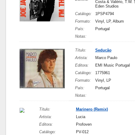
Costa & Valério, T.W. 
Eden Studios
Catálogo:
1PSP4794
Formato:
Vinyl, LP, Album
País:
Portugal
Notas:
Título:
Sedução
Artista:
Marco Paulo
Editora:
EMI Music Portugal
Catálogo:
1775961
Formato:
Vinyl, LP
País:
Portugal
Notas:
Título:
Marinero (Remix)
Artista:
Lucia
Editora:
Profoven
Catálogo:
PV-012