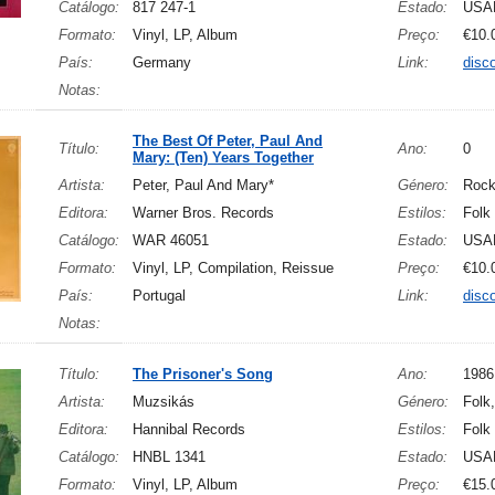
Catálogo:
817 247-1
Estado:
USA
Formato:
Vinyl, LP, Album
Preço:
€10.
País:
Germany
Link:
disc
Notas:
The Best Of Peter, Paul And
Título:
Ano:
0
Mary: (Ten) Years Together
Artista:
Peter, Paul And Mary*
Género:
Roc
Editora:
Warner Bros. Records
Estilos:
Folk
Catálogo:
WAR 46051
Estado:
USA
Formato:
Vinyl, LP, Compilation, Reissue
Preço:
€10.
País:
Portugal
Link:
disc
Notas:
Título:
The Prisoner's Song
Ano:
1986
Artista:
Muzsikás
Género:
Folk
Editora:
Hannibal Records
Estilos:
Folk
Catálogo:
HNBL 1341
Estado:
USA
Formato:
Vinyl, LP, Album
Preço:
€15.