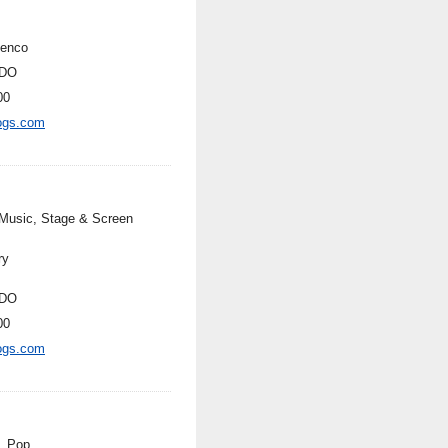
enco
DO
00
ogs.com
Music, Stage & Screen
ry
DO
00
ogs.com
n, Pop