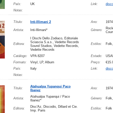
País:
UK
Link:
disc
Notas:
Título:
Inti-Illimani 2
Ano:
1974
Rock
Artista:
Inti-Illimani*
Género:
Coun
I Dischi Dello Zodiaco, Editoriale
Sciascia S.a.s., Vedette Records
Editora:
Estilos:
Folk
Sound Studios, Vedette Records,
Vedette Records
Catálogo:
VPA 8207
Estado:
USA
Formato:
Vinyl, LP, Album
Preço:
€15.
País:
Italy
Link:
disc
Notas:
Atahualpa Yupanqui Paco
Título:
Ano:
1974
Ibanez
Atahualpa Yupanqui / Paco
Artista:
Género:
Folk
Ibanez*
Disc'Az, Discodis, Dillard et Cie.
Editora:
Estilos:
Folk
Imp. Paris