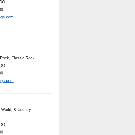
DO
00
ogs.com
k
 Rock, Classic Rock
DO
00
ogs.com
, World, & Country
DO
00