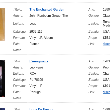
Título:
The Enchanted Garden
Ano:
1980
Artista:
John Renbourn Group, The
Género:
Clas
Rena
Editora:
Logo
Estilos:
Medi
Catálogo:
2933 119
Estado:
USA
Formato:
Vinyl, LP, Album
Preço:
€15.
País:
France
Link:
disc
Notas:
Título:
L'imaginaire
Ano:
1983
Artista:
Léo Ferré
Género:
Pop
Editora:
RCA
Estilos:
Cha
Catálogo:
PL 70199
Estado:
USA
Formato:
Vinyl, LP
Preço:
€10.
País:
Portugal
Link:
disc
Notas:
Título:
Luna De Fuego
Ano:
1990