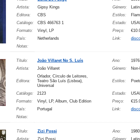
Artista:
Gipsy Kings
Género:
Latin
Editora:
CBS
Estilos:
Flam
Catálogo:
CBS 466763 1
Estado:
USA
Formato:
Vinyl, LP
Preço:
€10.
País:
Netherlands
Link:
disc
Notas:
Título:
João Villaret No S. Luís
Ano:
1976
Artista:
João Villaret
Género:
Non-
Orlador, Círculo de Leitores,
Editora:
Teatro São Luís (Lisboa),
Estilos:
Poet
Universal
Catálogo:
2123
Estado:
USA
Formato:
Vinyl, LP, Album, Club Edition
Preço:
€15.
País:
Portugal
Link:
disc
Notas:
Título:
Zizi Possi
Ano:
1980
Artista:
Zizi Possi
Género:
Lati