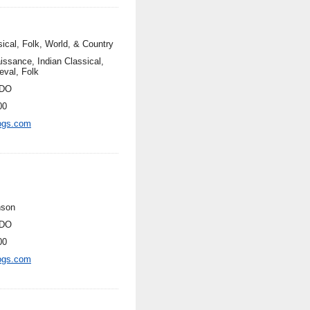
sical, Folk, World, & Country
issance, Indian Classical,
eval, Folk
DO
00
ogs.com
nson
DO
00
ogs.com