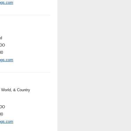
ogs.com
ad
DO
00
ogs.com
, World, & Country
DO
00
ogs.com