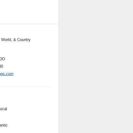
, World, & Country
DO
00
ogs.com
sical
ntic