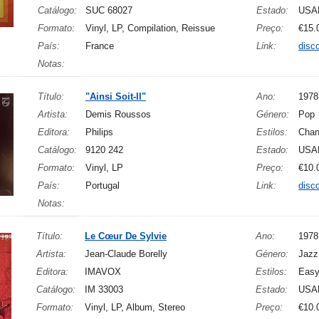
Catálogo:
SUC 68027
Estado:
USA
Formato:
Vinyl, LP, Compilation, Reissue
Preço:
€15.
País:
France
Link:
disc
Notas:
Título:
"Ainsi Soit-Il"
Ano:
1978
Artista:
Demis Roussos
Género:
Pop
Editora:
Philips
Estilos:
Chan
Catálogo:
9120 242
Estado:
USA
Formato:
Vinyl, LP
Preço:
€10.
País:
Portugal
Link:
disc
Notas:
Título:
Le Cœur De Sylvie
Ano:
1978
Artista:
Jean-Claude Borelly
Género:
Jazz
Editora:
IMAVOX
Estilos:
Easy
Catálogo:
IM 33003
Estado:
USA
Formato:
Vinyl, LP, Album, Stereo
Preço:
€10.