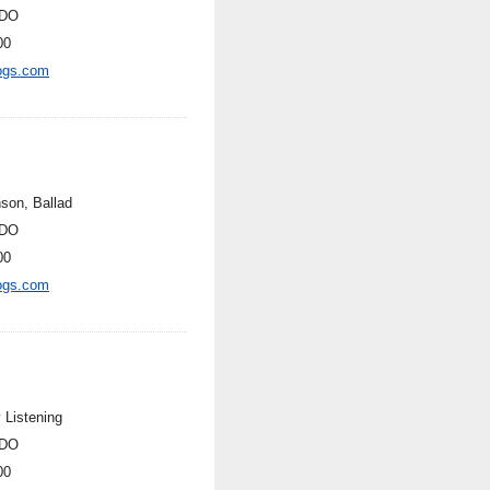
DO
00
ogs.com
son, Ballad
DO
00
ogs.com
 Listening
DO
00