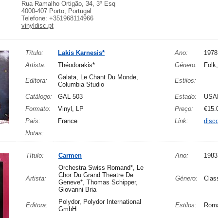
Rua Ramalho Ortigão, 34, 3º Esq
4000-407 Porto, Portugal
Telefone: +351968114966
vinyldisc.pt
Título:
Lakis Karnesis*
Ano:
1978
Artista:
Théodorakis*
Género:
Folk
Galata, Le Chant Du Monde,
Editora:
Estilos:
Columbia Studio
Catálogo:
GAL 503
Estado:
USA
Formato:
Vinyl, LP
Preço:
€15.
País:
France
Link:
disc
Notas:
Título:
Carmen
Ano:
1983
Orchestra Swiss Romand*, Le
Chor Du Grand Theatre De
Artista:
Género:
Clas
Geneve*, Thomas Schipper,
Giovanni Bria
Polydor, Polydor International
Editora:
Estilos:
Roma
GmbH