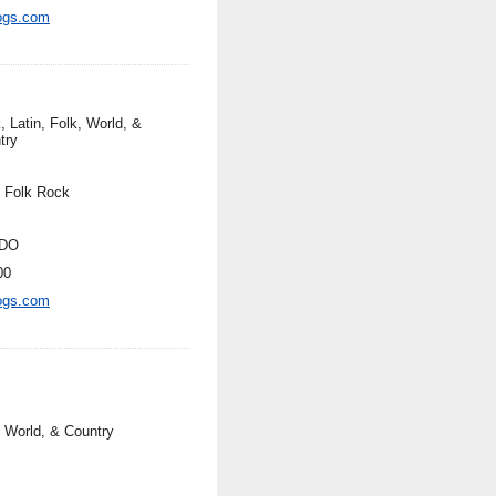
ogs.com
, Latin, Folk, World, &
try
, Folk Rock
DO
00
ogs.com
, World, & Country