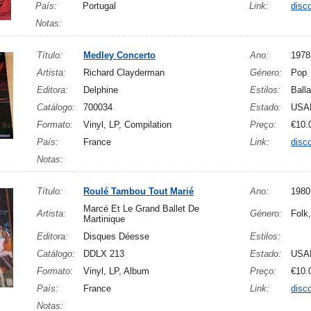
País:
Portugal
Link:
disc
Notas:
Título:
Medley Concerto
Ano:
1978
Artista:
Richard Clayderman
Género:
Pop
Editora:
Delphine
Estilos:
Ball
Catálogo:
700034
Estado:
USA
Formato:
Vinyl, LP, Compilation
Preço:
€10.
País:
France
Link:
disc
Notas:
Título:
Roulé Tambou Tout Marié
Ano:
1980
Marcé Et Le Grand Ballet De
Artista:
Género:
Folk
Martinique
Editora:
Disques Déesse
Estilos:
Catálogo:
DDLX 213
Estado:
USA
Formato:
Vinyl, LP, Album
Preço:
€10.
País:
France
Link:
disc
Notas: