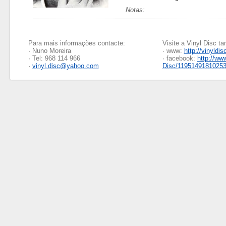
Notas:
Para mais informações contacte:
Visite a Vinyl Disc 
· Nuno Moreira
· www:
http://vinyldis
· Tel: 968 114 966
· facebook:
http://ww
·
vinyl.disc@yahoo.com
Disc/1195149181025