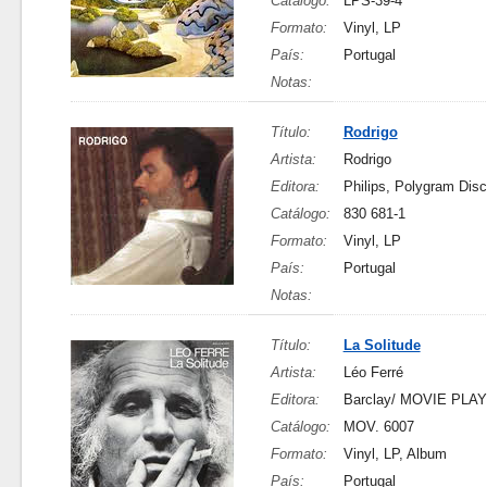
Catálogo:
LPS-39-4
Formato:
Vinyl, LP
País:
Portugal
Notas:
Título:
Rodrigo
Artista:
Rodrigo
Editora:
Philips, Polygram Di
Catálogo:
830 681-1
Formato:
Vinyl, LP
País:
Portugal
Notas:
Título:
La Solitude
Artista:
Léo Ferré
Editora:
Barclay/ MOVIE PLAY
Catálogo:
MOV. 6007
Formato:
Vinyl, LP, Album
País:
Portugal