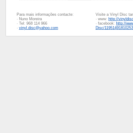
Para mais informações contacte:
Visite a Vinyl Disc 
· Nuno Moreira
· www:
http://vinyldis
· Tel: 968 114 966
· facebook:
http://ww
·
vinyl.disc@yahoo.com
Disc/1195149181025