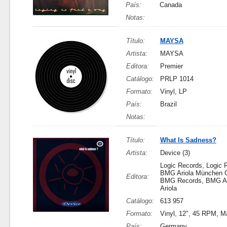
País:
Canada
Notas:
Título:
MAYSA
Artista:
MAYSA
Editora:
Premier
Catálogo:
PRLP 1014
Formato:
Vinyl, LP
País:
Brazil
Notas:
Título:
What Is Sadness?
Artista:
Device (3)
Logic Records, Logic 
BMG Ariola München
Editora:
BMG Records, BMG Ar
Ariola
Catálogo:
613 957
Formato:
Vinyl, 12", 45 RPM, M
País:
Germany