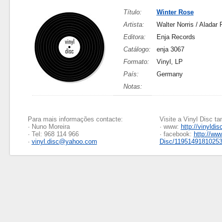
Título:
Winter Rose
Artista:
Walter Norris / Aladar
Editora:
Enja Records
Catálogo:
enja 3067
Formato:
Vinyl, LP
País:
Germany
Notas:
Para mais informações contacte:
Visite a Vinyl Disc 
· Nuno Moreira
· www:
http://vinyldis
· Tel: 968 114 966
· facebook:
http://ww
·
vinyl.disc@yahoo.com
Disc/1195149181025