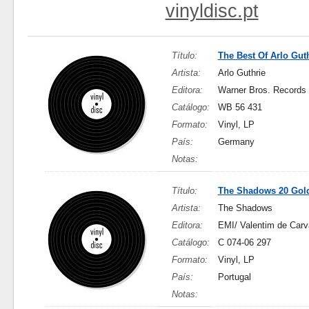
vinyldisc.pt
Título:
The Best Of Arlo Gut
Artista:
Arlo Guthrie
Editora:
Warner Bros. Records
Catálogo:
WB 56 431
Formato:
Vinyl, LP
País:
Germany
Notas:
Título:
The Shadows 20 Gold
Artista:
The Shadows
Editora:
EMI/ Valentim de Carv
Catálogo:
C 074-06 297
Formato:
Vinyl, LP
País:
Portugal
Notas: