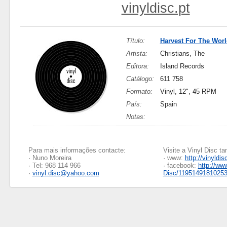
vinyldisc.pt
Título:
Harvest For The Worl
Artista:
Christians, The
Editora:
Island Records
Catálogo:
611 758
Formato:
Vinyl, 12", 45 RPM
País:
Spain
Notas:
Para mais informações contacte:
Visite a Vinyl Disc 
· Nuno Moreira
· www:
http://vinyldis
· Tel: 968 114 966
· facebook:
http://ww
·
vinyl.disc@yahoo.com
Disc/1195149181025