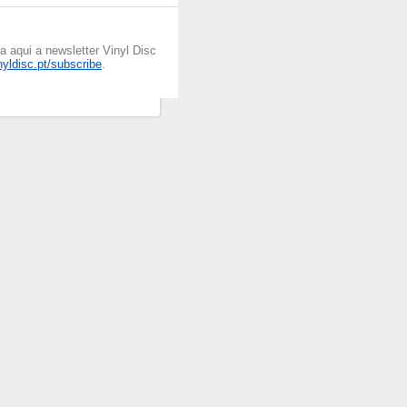
 aqui a newsletter Vinyl Disc
inyldisc.pt/subscribe
.