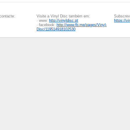
contacte:
Visite a Vinyl Disc também em:
Subscreva
· www:
http://vinyldisc.pt
https://v
· facebook:
http://www.fb.me/pages/Vinyl-
Disc/119514918102530