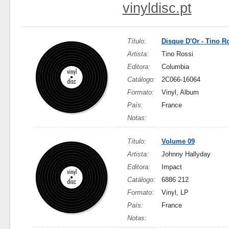
vinyldisc.pt
Título:
Disque D'Or - Tino R
Artista:
Tino Rossi
Editora:
Columbia
Catálogo:
2C066-16064
Formato:
Vinyl, Album
País:
France
Notas:
Título:
Volume 09
Artista:
Johnny Hallyday
Editora:
Impact
Catálogo:
6886 212
Formato:
Vinyl, LP
País:
France
Notas: