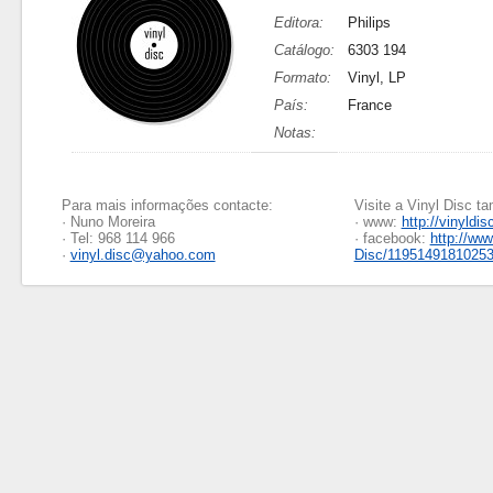
Editora:
Philips
Catálogo:
6303 194
Formato:
Vinyl, LP
País:
France
Notas:
Para mais informações contacte:
Visite a Vinyl Disc 
· Nuno Moreira
· www:
http://vinyldis
· Tel: 968 114 966
· facebook:
http://ww
·
vinyl.disc@yahoo.com
Disc/1195149181025