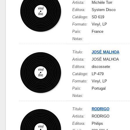
Artista:
Michèle Torr
Editora:
System Disco
Catálogo:
SD 619
Formato:
Vinyl, LP
País:
France
Notas:
Título:
JOSÉ MALHOA
Artista:
JOSÉ MALHOA
Editora:
discossete
Catálogo:
LP-479
Formato:
Vinyl, LP
País:
Portugal
Notas:
Título:
RODRIGO
Artista:
RODRIGO
Editora:
Philips