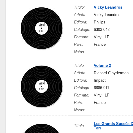
Título:
Vicky Leandros
Artista:
Vicky Leandros
Editora:
Philips
Catálogo:
6303 042
Formato:
Vinyl, LP
País:
France
Notas:
Título:
Volume 2
Artista:
Richard Clayderman
Editora:
Impact
Catálogo:
6886 911
Formato:
Vinyl, LP
País:
France
Notas:
Les Grands Succès D
Título:
Torr