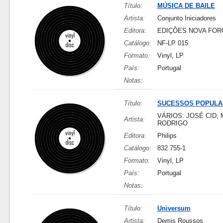
Título:
MÚSICA DE BAILE
Artista:
Conjunto Iniciadores
Editora:
EDIÇÕES NOVA FOR
Catálogo:
NF-LP 015
Formato:
Vinyl, LP
País:
Portugal
Notas:
Título:
SUCESSOS POPULA
VÁRIOS: JOSÉ CID; 
Artista:
RODRIGO
Editora:
Philips
Catálogo:
832 755-1
Formato:
Vinyl, LP
País:
Portugal
Notas:
Título:
Universum
Artista:
Demis Roussos