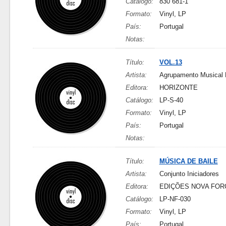
Catálogo:
830 681-1
Formato:
Vinyl, LP
País:
Portugal
Notas:
Título:
VOL.13
Artista:
Agrupamento Musical
Editora:
HORIZONTE
Catálogo:
LP-S-40
Formato:
Vinyl, LP
País:
Portugal
Notas:
Título:
MÚSICA DE BAILE
Artista:
Conjunto Iniciadores
Editora:
EDIÇÕES NOVA FOR
Catálogo:
LP-NF-030
Formato:
Vinyl, LP
País:
Portugal